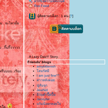
ฝากข้อความหลังไมค์
Rss Feed
ผู้ติดตามบล็อก : 1 คน [
?
]
ิม ..จะไหวมั้
..กิ๊บกิ๊ววววว
..A Lazy DaizY Story..
Friends' blogs
amykittenish
สมรัศมี
รึ่บบบบ..เรียง
I am just fine^^
สาวหลังดอ
นู๋ส้มจุก
JewNid
อ้วนดำปื๊ดปื๊อ
Jannyfer
ก้มน้อยกลอยใจ
รใด..