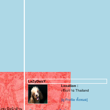
LaZyDaizY
Location :
เชียงราย Thailand
[ดู Profile ทั้งหมด]
ังชะนีหน้าด้าน