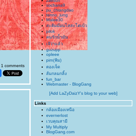
zaesun
sochana9
pu_chiangdao
tenno_jung
Malee30
สะติมม๊อนโสสะโตเบ้ว
pilok
คนรักน้ำมัน
เจ๊ว่าแล้ว
guzupp
opleee
pim(พิม)
1 comments
ตองเจ็ด
ส้มกลมกลิ้ง
fun_bar
Webmaster - BlogGang
[Add LaZyDaizY's blog to your web]
Links
กล้องเมืองเหนือ
evernerlost
เวบคุณสามี
My Multiply
BlogGang.com