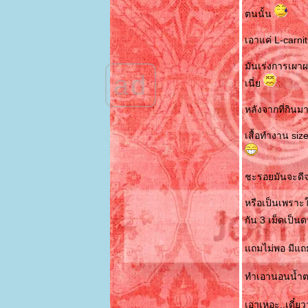
ตนนั้น
เอาแค่ L-carnit
มันเร่งการเผาผล
ad
เนี่
หลังจากที่กิน
เสื้อทำงาน siz
ชะรอยมันจะดีจ
หรือเป็นเพราะใ
กัน 3 เม็ดเป็
ถมไม่พอ มีแถม
ทำเอานอนน้ำตา
เอาเหอะ..เดี๋ย