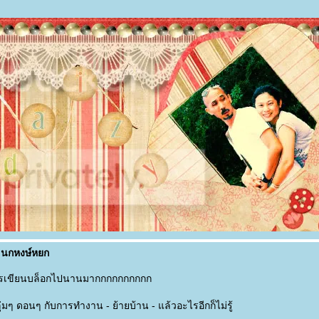
 นกหงษ์หยก
รเขียนบล็อกไปนานมากกกกกกกกกก
ลุ่มๆ ดอนๆ กับการทำงาน - ย้ายบ้าน - แล้วอะไรอีกก็ไม่รู้