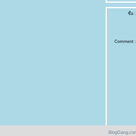
ชื่อ :
Comment :
BlogGang.com