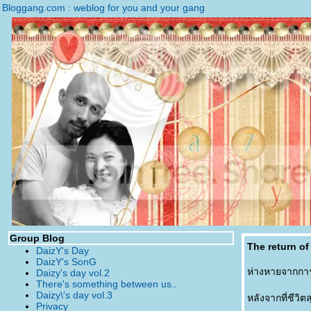
Bloggang.com : weblog for you and your gang
Group Blog
The return of
DaizY's Day
DaizY's SonG
ห่างหายจากกา
Daizy's day vol.2
There's something between us..
Daizy\'s day vol.3
หลังจากที่ชีวิต
Privacy