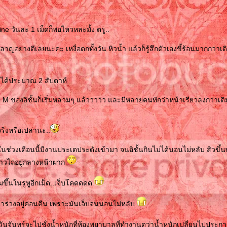
ine วันละ 1 เม็ดก็พอไหวหละมั้ง ตรู..
าญอย่างดีเลยนะคะ เหงื่อตกทั้งวัน หิวน้ำ แล้วก็รู้สึกตัวเองขี้ร้อนมากกว่าเด
มาได้ประมาณ 2 สัปดาห์
e M ของอิชั้นก็เริ่มหลวมๆ แล้ววววว และมีหลายคนทักว่าหน้าเรียวลงกว่าเดิม 
ริงหรือเปล่านะ..
นช่วงเดือนนี้มีงานประเดประดังเข้ามา จนอิชั้นกินไม่ได้นอนไม่หลับ สิวขึ้นพ
นดาวไถอยู่กลางหน้าผาก
ขึ้นในรูหูอีกเม็ด..เจ็บโคดดดด
ร่วงอยู่ค่อนคืน เพราะมันเจ็บจนนอนไม่หลับ
ววันจันทร์จะไปชั่งน้ำหนักที่ห้องพยาบาลที่ทำงานดูว่าน้ำหนักเปลี่ยนไปประกา