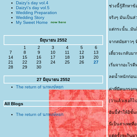
Daizy's day vol.4
ช่วงนี้รู้สึกหา
Daizy\'s day vol.5
Wedding Preparation
Wedding Story
จริงๆ มันเป็นส
My Sweet Home
ต่กระนั้น..มัน
มิถุนายน 2552
จากสมัยสาวๆ ที่
1
2
3
4
5
6
7
8
9
10
11
12
13
เดี๋ยวจะกลับมา
14
15
16
17
18
19
20
21
22
23
24
25
26
27
เริ่มจากอะไรดี
28
29
30
ลดน้ำหนักก่อน
27 มิถุนายน 2552
The return of นกหงษ์หยก
ค่าที่มีคนกรอก
(ว่าแล้วเธอก็ไป
All Blogs
อันนี้ทำให้อิชั้
The return of นกหงษ์หยก
นี่เป็นสาเหตุที
ต่ครั้งจะกินย