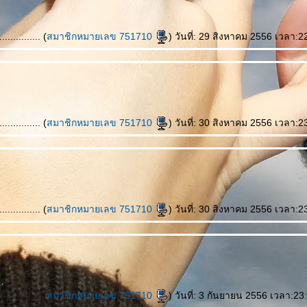
.......... (
สมาชิกหมายเลข 751710
) วันที่: 29 สิงหาคม 2556 เวลา:2
.......... (
สมาชิกหมายเลข 751710
) วันที่: 30 สิงหาคม 2556 เวลา:2
.......... (
สมาชิกหมายเลข 751710
) วันที่: 30 สิงหาคม 2556 เวลา:2
.......... (
สมาชิกหมายเลข 751710
) วันที่: 3 กันยายน 2556 เวลา:23