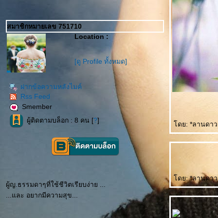
สมาชิกหมายเลข 751710
Location :
[ดู Profile ทั้งหมด]
ฝากข้อความหลังไมค์
Rss Feed
Smember
ผู้ติดตามบล็อก : 8 คน [
?
]
ดย: *ลานดาว.....
ดย: *ลานดาว.....
ผู้ญ.ธรรมดาๆที่ใช้ชีวิตเรียบง่าย ...
...และ อยากมีความสุข...