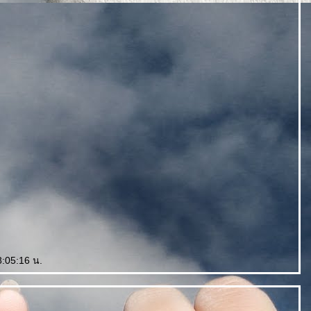
8:05:16 น.