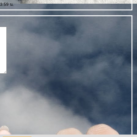
13:59 น.