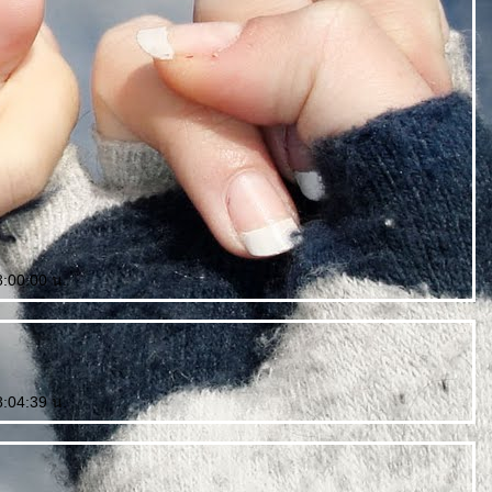
8:00:00 น.
8:04:39 น.