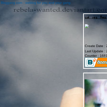
Bloggang.com : weblog for you and your gang
ค่...เธอ...ก็พอ..
Create Date :
Last Update :
Counter : 168