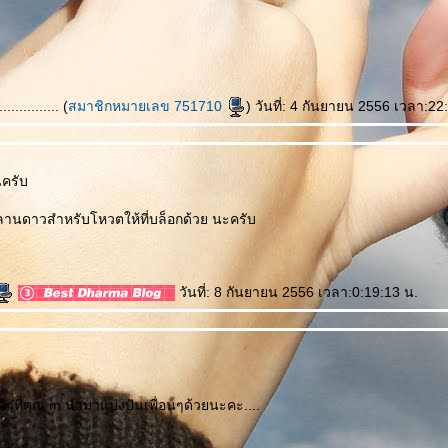
.......... (
สมาชิกหมายเลข 751710
) วันที่: 4 กันยายน 2556 เวลา:22
นครับ
นดาวสำหรับโหวตให้ที่บล็อกด้วย นะครับ
วันที่: 8 กันยายน 2556 เวลา:0:19:13 น.
.
ที่คุณ m นำมาแบ่งปันเพื่อนๆด้วยนะคะ....