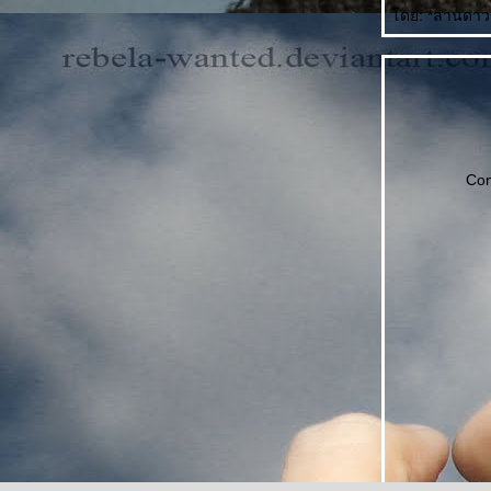
สวัสดี เมษายน.....
ดย: *ลานดาว.....
สวัสดีวันหยุด.....
นวันที่เราห่างกัน.......
My.. diary....
ตลาดหุ้นปิดแล้ววว...ได้เวลาพัก...ฟังเพลง....อิอิ
สวัสดี....วันแสนวุ่นวาย...
วันใหม่...กับใจดวงเดิม....
....เพลงโปรดของลานดาว....
Co
เช้าวันใหม่...
เช้าวันใหม่...กับหัวใจดวงเดิม....
..... สวัสดี วันหยุด ......
วันที่ใจสงบ...
วันที่ใจสงบ...
วันนี้...วันสุขๆๆๆๆๆ.......
...
...my diary ... วันยุ่งเหยิง.....
Good morning .... ชีวิตช่วงเช้า...ที่มีแต่การเร่ง
รีบ....
ตลาดหุ้นปิดแล้ว...พักฟังเพลงได้แล้ว...อิอิ
ได้เวลาพัก...เวลารักเสียงเพลง.......
*Good morning .....