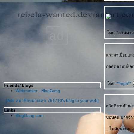
Sweet Wind
............
ความสุขหาง่าย...........
มิตรภาพดีๆ ...ไม่มีวันหายไป
ที่นี่...ฝนกำลังตก.....
ขอบคุณทุกวัน.............
ad
ดย: *ลานดาว.....
เธอ..จะมีฉัน........
ค่นี้ก็พอ.............
เธอ...จะลืมไหม.......
วะมาเยี่ยมและ
ขอบคุณที่เข้าใจเราเสมอ......
My memory......
กดติดตามบล็อ
อีกหน่อยเธอคงเข้าใจ............ T_T
สวัสดีวันหยุด........
......................
ดย:
**mp5**
Friends' blogs
ชคดีที่มีเธอ....
Webmaster - BlogGang
คนพิเศษ......
ครั้งหนึ่งในความทรงจำ
[Add สมาชิกหมายเลข 751710's blog to your web]
*Best friend
สวัสดียามดึกค่ะ
........ my *best friend ......
Links
ํสวัสดีวันหยุด....
BlogGang.com
ขอบคุณมากจ้าาาา
มีแต่เราเท่านั้น...ที่รู้.......
คนที่มีค่า.....
...ไม่คิดนะคะ