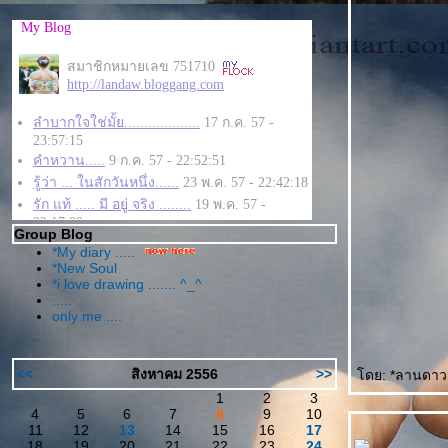
Group Blog
*My diary .....
*New Soul
*i love drawing ....... ^_^
.....
only me ....
<<
สิงหาคม 2556
>>
ดย: *ลานดาว.....
1
2
3
4
5
6
7
8
9
10
11
12
13
14
15
16
17
18
19
20
21
22
23
24