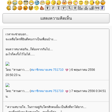
เวลาจะช่วยบอก...
จะเหลือใครที่ยินดีคบเราเป็นเพื่อนบ้าง.....
หมดวาสนาต่อกัน...ก็ต้องจากกันไป....
อะไรก็คงรั้งไว้ไม่ได้......
ดย: *ลานดาว...... (
สมาชิกหมายเลข 751710
) 6 พฤษภาคม 2556
20:50:23 น.
ดย: *ลานดาว...... (
สมาชิกหมายเลข 751710
) 7 พฤษภาคม 2556 0:34:51
น.
" ความสบายใจ...ในการอยู่กับใครสักคนนั้น เป็นสิ่งที่หาได้ยาก....
....คนที่อยู่ด้วยแล้วสบายใจ....คนนั้นมีค่า......"