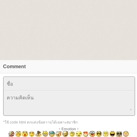
Comment
*ใช้ code html ตกแต่งข้อความได้เฉพาะสมาชิก
+
Emotion
+