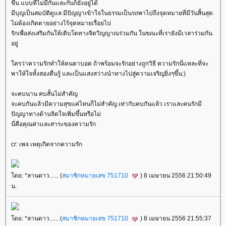
ขึ้น แบบที่ไม่มีกันและกันก็ยังอยู่ได้
มีบุญเป็นสมบัติดูแล มีปัญญาเข้าใจในธรรมเป็นรถพาไปถึงจุดหมายที่มีวันสิ้นสุด
ไม่ต้องเกิดตายอย่างไร้จุดหมายเรื่อยไป
รักเพื่อส่งเสริมกันให้เติบโตทางจิตวิญญาณร่วมกัน ในขณะที่เรายังมีเวลาร่วมกัน
อยู่
ครว่าความรักทำให้คนตาบอด ถ้าพร้อมจะรักอย่างถูกวิธี ความรักนี่แหละที่จะ
พาให้ใจทั้งสองตื่นรู้ และเป็นแสงสว่างนำทางไปสู่ความเจริญยิ่งๆขึ้น:)
จะคบนาน คบสั้นไม่สำคัญ
จะคบกันแล้วมีความสุขแค่ไหนก็ไม่สำคัญ เท่ากับคบกันแล้ว เราและคนรักมี
ปัญญาทางด้านจิตใจเพิ่มขึ้นหรือไม่
นี่คือคุณค่าและสาระของความรัก
cr: เพจ เหตุเกิดจากความรัก
ดย: *ลานดาว...... (
สมาชิกหมายเลข 751710
) 8 เมษายน 2556 21:50:49
น.
ดย: *ลานดาว...... (
สมาชิกหมายเลข 751710
) 8 เมษายน 2556 21:55:37