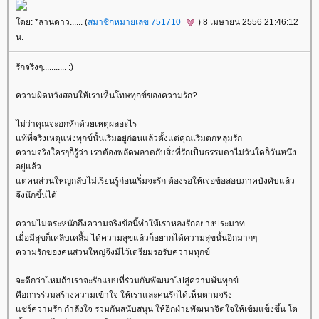
ดย: *ลานดาว...... (
สมาชิกหมายเลข 751710
) 8 เมษายน 2556 21:46:12
น.
รักจริงๆ........... :)
ความผิดหวังสอนให้เราเห็นโทษทุกข์ของความรัก?
ไม่ว่าคุณจะอกหักด้วยเหตุผลอะไร
ท้ที่จริงเหตุแห่งทุกข์นั้นเริ่มอยู่ก่อนแล้วตั้งแต่คุณเริ่มตกหลุมรัก
ความจริงใครๆก็รู้ว่า เราต้องพลัดพลาดกับสิ่งที่รักเป็นธรรมดาไม่วันใดก็วันหนึ่ง
อยู่แล้ว
ต่คนส่วนใหญ่กลับไม่เรียนรู้ก่อนเริ่มจะรัก ต้องรอให้เจอข้อสอบภาคบังคับแล้ว
จึงนึกขึ้นได้
ความไม่ตระหนักถึงความจริงข้อนี้ทำให้เราหลงรักอย่างประมาท
เมื่อมีสุขก็เคลิบเคลิ้ม ได้ความสุขแล้วก็อยากได้ความสุขนั้นอีกมากๆ
ความรักของคนส่วนใหญ่จึงมีไว้เตรียมรอรับความทุกข์
จะดีกว่าไหมถ้าเราจะรักแบบที่ร่วมกันพัฒนาไปสู่ความพ้นทุกข์
คือการร่วมสร้างความเข้าใจ ให้เราและคนรักได้เห็นตามจริง
ชร์ความรัก กำลังใจ ร่วมกันสนับสนุน ให้อีกฝ่ายพัฒนาจิตใจให้เข้มแข็งขึ้น โต