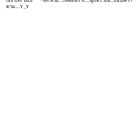
เธอ และ มีฉัน "
*Mv.สวย....เพลงเพราะ....ดูแล้ว..อิน...แอบเศร้า
ตาม....Y_Y