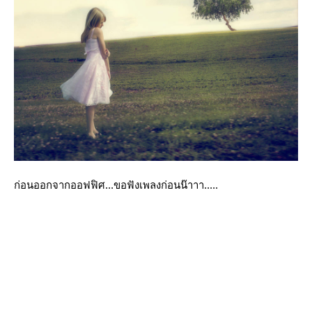
ก่อนออกจากออฟฟิศ...ขอฟังเพลงก่อนน๊าาา.....