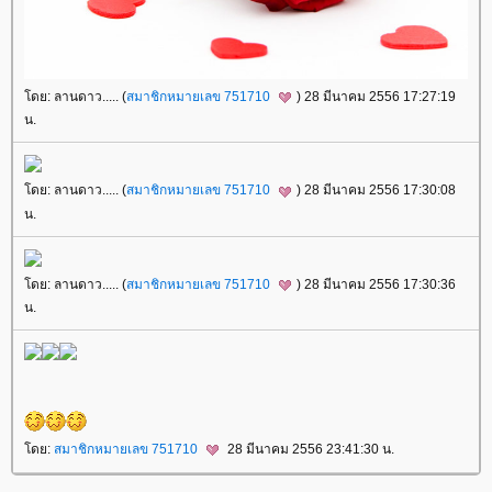
ดย: ลานดาว..... (
สมาชิกหมายเลข 751710
) 28 มีนาคม 2556 17:27:19
น.
ดย: ลานดาว..... (
สมาชิกหมายเลข 751710
) 28 มีนาคม 2556 17:30:08
น.
ดย: ลานดาว..... (
สมาชิกหมายเลข 751710
) 28 มีนาคม 2556 17:30:36
น.
ดย:
สมาชิกหมายเลข 751710
28 มีนาคม 2556 23:41:30 น.