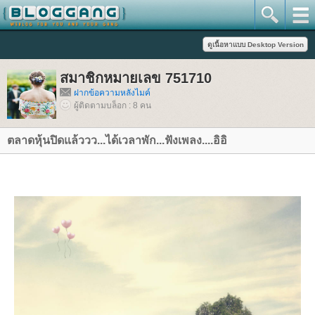
สมาชิกหมายเลข 751710
ฝากข้อความหลังไมค์
ผู้ติดตามบล็อก : 8 คน
ตลาดหุ้นปิดแล้ววว...ได้เวลาพัก...ฟังเพลง....อิอิ