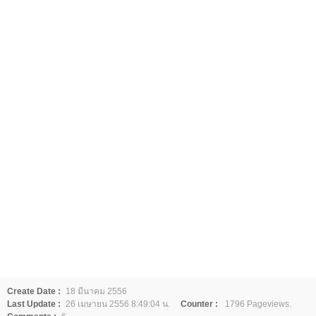
Create Date :
18 มีนาคม 2556
Last Update :
26 เมษายน 2556 8:49:04 น.
Counter :
1796 Pageviews.