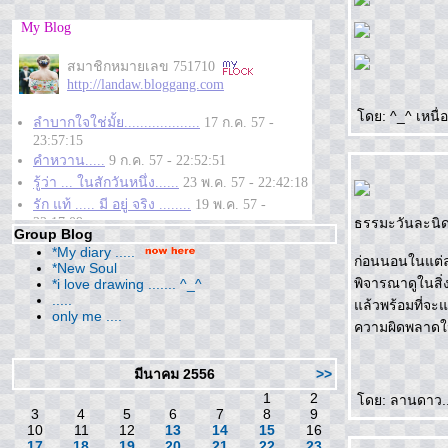
ดย: ^_^ เหนื่อย
ธรรมะวันละนิด
Group Blog
*My diary .....
ก่อนนอนในแต่
*New Soul
พิจารณาดูในสิ่งท
*i love drawing ....... ^_^
.....
ล้วพร้อมที่จะแก
only me ....
ความผิดพลาดในช
มีนาคม 2556
>>
1
2
ดย: ลานดาว....ว
3
4
5
6
7
8
9
10
11
12
13
14
15
16
17
18
19
20
21
22
23