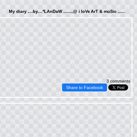
My diary ....by....*LAnDaW ........@ i loVe ArT & muSic ......
3 comments
Share to Facebook