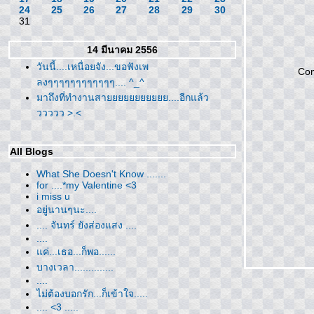
24
25
26
27
28
29
30
31
14 มีนาคม 2556
วันนี้....เหนื่อยจัง...ขอฟังเพ
Co
ลงๆๆๆๆๆๆๆๆๆๆๆๆ.... ^_^
มาถึงที่ทำงานสายยยยยยยยยยย....อีกแล้ว
ววววว >.<
All Blogs
What She Doesn't Know .......
for ....*my Valentine <3
i miss u
อยู่นานๆนะ....
.... จันทร์ ยังส่องแสง ....
....
ค่...เธอ...ก็พอ......
บางเวลา..............
....
ไม่ต้องบอกรัก...ก็เข้าใจ.....
.... <3 .....