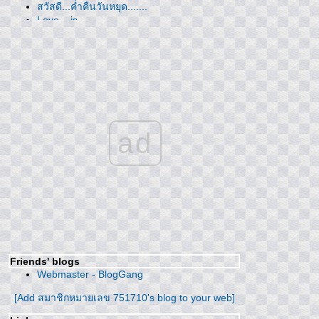
สวัสดี...ค่ำคืนวันหยุด.......
Love... is ..........
.............
MV ที่ซึ้งที่สุด....
Sweet Wind
............
ความสุขหาง่าย...........
มิตรภาพดีๆ ...ไม่มีวันหายไป
ที่นี่...ฝนกำลังตก.....
ขอบคุณทุกวัน.............
ad
เธอ..จะมีฉัน........
ค่นี้ก็พอ.............
เธอ...จะลืมไหม.......
ขอบคุณที่เข้าใจเราเสมอ......
My memory......
อีกหน่อยเธอคงเข้าใจ............ T_T
สวัสดีวันหยุด........
......................
Friends' blogs
ชคดีที่มีเธอ....
Webmaster - BlogGang
คนพิเศษ......
ครั้งหนึ่งในความทรงจำ
[Add สมาชิกหมายเลข 751710's blog to your web]
*Best friend