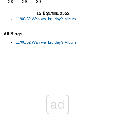
28
29
30
15 มิถุนายน 2552
11/06/52 Wan wai kru day's Album
All Blogs
11/06/52 Wan wai kru day's Album
ad