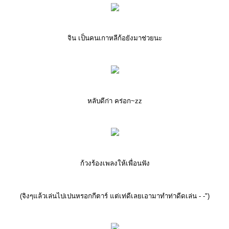
จิน เป็นคนเกาหลีก้อยังมาช่วยนะ
หลับดีก่า คร่อก~zz
ก้วงร้องเพลงให้เพื่อนฟัง
(จิงๆแล้วเล่นไปเปนหรอกกีตาร์ แต่เท่ดีเลยเอามาทำท่าดีดเล่น - -")