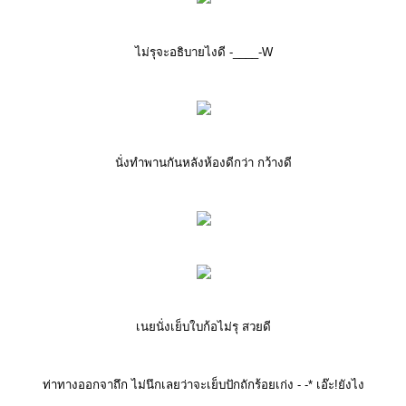
ไม่รุจะอธิบายไงดี -____-W
นั่งทำพานกันหลังห้องดีกว่า กว้างดี
เนยนั่งเย็บใบก้อไม่รุ สวยดี
ท่าทางออกจาถึก ไม่นึกเลยว่าจะเย็บปักถักร้อยเก่ง - -* เอ๊ะ!ยังไง