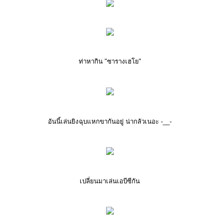
ท่าหากิน "ซารางเฮโย"
อันนี้เล่นยิงฉุบแหกขากันอยู่ น่ากลัวเนอะ -__-
เปลี่ยนมาเล่นเอบีซีกัน