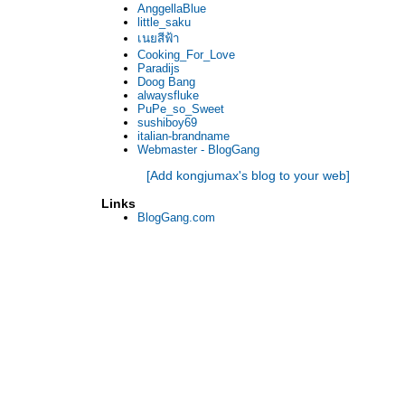
AnggellaBlue
little_saku
เนยสีฟ้า
Cooking_For_Love
Paradijs
Doog Bang
alwaysfluke
PuPe_so_Sweet
sushiboy69
italian-brandname
Webmaster - BlogGang
[Add kongjumax's blog to your web]
Links
BlogGang.com