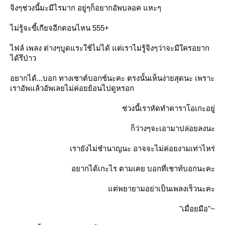
จิงๆช่วงนี้มะมีไรมาก อยู่ๆก็อยากอัพบลอค แหะๆ
ไม่รู้จะขี้เกียจอีกตอนไหน 555+
ไฟล์ เพลง ต่างๆบูดแระใช้ไม่ได้ แต่เราไม่รู้จิงๆว่าจะมีใครอยาก
ได้รึป่าว
อยากได้...บอก ทางเชาต์บอกซ์นะคะ ตรงนั้นเห็นง่ายสุดนะ เพราะ
เราอัพแล้วอัพเลยไม่ค่อยย้อนไปดูหรอก
ช่วงนี้เราหัดทำคาราโอเกะอยู่
ก็ว่างๆจะเอามาปล่อยลงนะ
เรายังไม่ชำนาญนะ อาจจะไม่ค่อยงามเท่าไหร่
อยากได้เกะไร ตามเคย บอกที่เชาท์บอกนะคะ
แต่พยายามอย่าเป็นเพลงเร็วนะคะ
"เมื่อยมือ"~