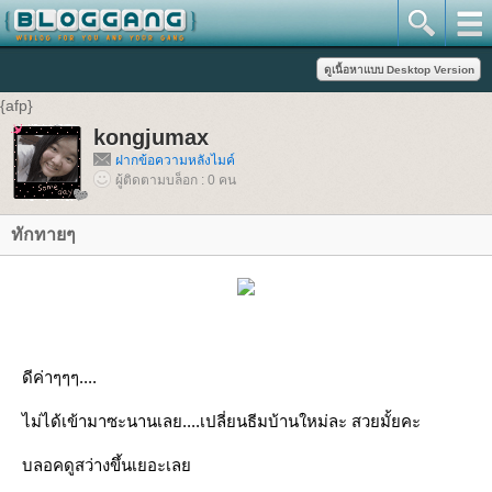
{afp}
kongjumax
ฝากข้อความหลังไมค์
ผู้ติดตามบล็อก : 0 คน
ทักทายๆ
ดีค่าๆๆๆ....
ไม่ได้เข้ามาซะนานเลย....เปลี่ยนธีมบ้านใหม่ละ สวยมั้ยคะ
บลอคดูสว่างขึ้นเยอะเลย