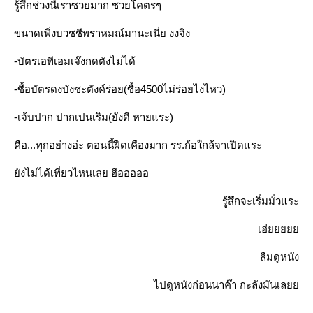
รู้สึกช่วงนี้เราซวยมาก ซวยโคตรๆ
ขนาดเพิ่งบวชชีพราหมณ์มานะเนี่ย งงจิง
-บัตรเอทีเอมเจ๊งกดตังไม่ได้
-ซื้อบัตรดงบังซะตังค์ร่อย(ซื้อ4500ไม่ร่อยไงไหว)
-เจ้บปาก ปากเปนเริม(ยังดี หายแระ)
คือ...ทุกอย่างอ่ะ ตอนนี้ฝืดเคืองมาก รร.ก้อใกล้จาเปิดแระ
ยังไม่ได้เที่ยวไหนเลย ฮือออออ
รู้สึกจะเริ่มมั่วแระ
เฮ่ยยยยย
ลืมดูหนัง
ไปดูหนังก่อนนาค๊า กะลังมันเลยย