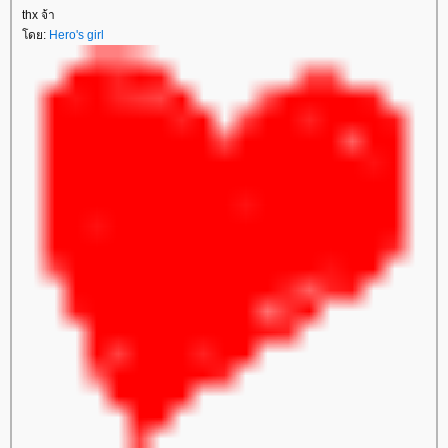
thx จ้า
โดย:
Hero's girl