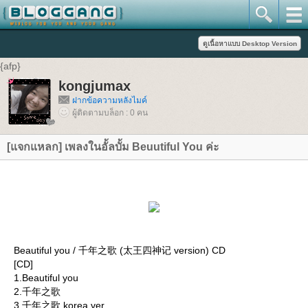
{afp}
kongjumax
ฝากข้อความหลังไมค์
ผู้ติดตามบล็อก : 0 คน
[แจกแหลก] เพลงในอั้ลบั้ม Beuutiful You ค่ะ
Beautiful you / 千年之歌 (太王四神记 version) CD
[CD]
1.Beautiful you
2.千年之歌
3.千年之歌 korea ver.