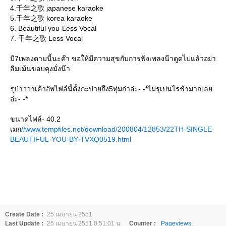
4.千年之歌 japanese karaoke
5.千年之歌 korea karaoke
6. Beautiful you-Less Vocal
7. 千年之歌 Less Vocal
มี7เพลงตามนี้นะค๊า ขอให้มีความสุขกับการฟังเพลงน๊าดูดไปแล้วอย่า
ลืมเม้นขอบคุงมั่งน๊า
รุป่าวว่าเค้าอัพไฟล์นี้ตั้งกะบ่ายถึง5ทุ่มก่าอ่ะ- -*ไม่รุเปนไรช้ามากเลย
อ่ะ- -*
ขนาดไฟล์- 40.2
เมก
//www.tempfiles.net/download/200804/12853/22TH-SINGLE-
BEAUTIFUL-YOU-BY-TVXQ0519.html
Create Date :
25 เมษายน 2551
Last Update :
25 เมษายน 2551 0:51:01 น.
Counter :
Pageviews.