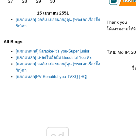
27
28
29
30
15 เมษายน 2551
[แจกแหลก] วอล์เปเปอรนายอู๋จุน (พระเอกเรื่องปิ๊ง
Thank you
รัก)ค่า
ค้งงามงามให้จ
All Blogs
[แจกแหลกส์]Karaoke-It's you-Super junior
ดย: Mo IP: 203
[แจกแหลก] เพลงในอั้ลบั้ม Beuutiful You ค่ะ
[แจกแหลก] วอล์เปเปอรนายอู๋จุน (พระเอกเรื่องปิ๊ง
ชื่
รัก)ค่า
[แจกแหลก]PV Beautiful you-TVXQ [HQ]