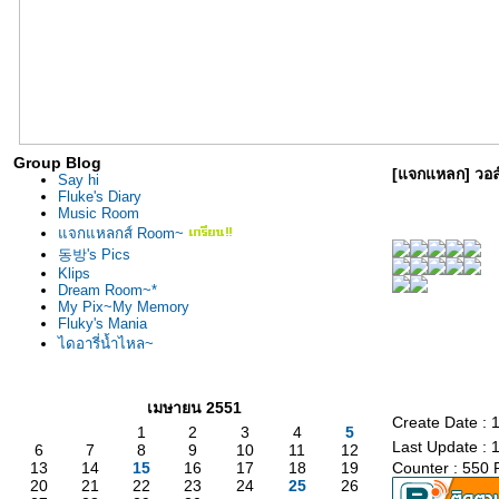
Group Blog
[แจกแหลก] วอล์เ
Say hi
Fluke's Diary
Music Room
จกแหลกส์ Room~
동방's Pics
Klips
Dream Room~*
My Pix~My Memory
Fluky's Mania
นุ๋ฟลุคต้องการแ
ไดอารี่น้ำไหล~
เมษายน 2551
Create Date :
1
2
3
4
5
Last Update : 
6
7
8
9
10
11
12
13
14
15
16
17
18
19
Counter : 550 
20
21
22
23
24
25
26