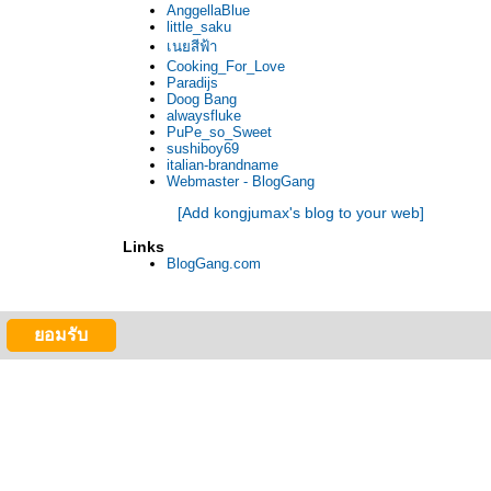
AnggellaBlue
little_saku
เนยสีฟ้า
Cooking_For_Love
Paradijs
Doog Bang
alwaysfluke
PuPe_so_Sweet
sushiboy69
italian-brandname
Webmaster - BlogGang
[Add kongjumax's blog to your web]
Links
BlogGang.com