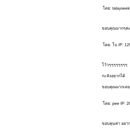
ดย: talayseeka
ขอบคุณมากๆค่
ดย: โบ IP: 125
ว้วๆๆๆๆๆๆๆๆ
กะลังอยากได้
ขอบคุณมากเลยน
ดย: pee IP: 20
ขอบคุนค่า อยาก