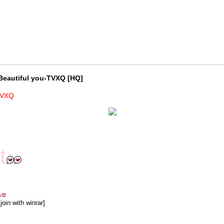
Beautiful you-TVXQ [HQ]
TVXQ
t
B
oin with winrar]