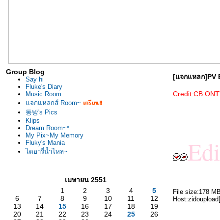
Group Blog
[แจกแหลก]PV 
Say hi
Fluke's Diary
Credit:CB ON
Music Room
จกแหลกส์ Room~
동방's Pics
Klips
Dream Room~*
My Pix~My Memory
Edi
Fluky's Mania
ไดอารี่น้ำไหล~
เมษายน 2551
1
2
3
4
5
File size:178 M
6
7
8
9
10
11
12
Host:zidoupload[j
13
14
15
16
17
18
19
20
21
22
23
24
25
26