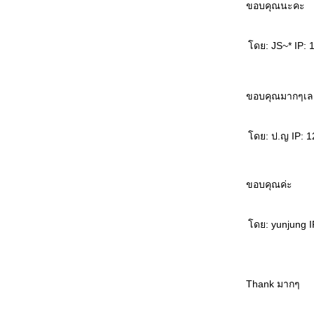
ขอบคุณนะคะ
ดย: JS~* IP: 1
ขอบคุณมากๆเล
ดย: ป.ญ IP: 12
ขอบคุณค่ะ
ดย: yunjung IP
Thank มากๆ