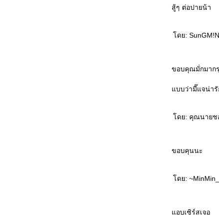
สู้ๆ ต่อปายน้า
ดย: SunGM!N I
ขอบคุณมั่กมากร
บบว่ามี๊แจน่าร
ดย: คุณนายชอง
ขอบคุนนะ
ดย: ~MinMin_P
อบเซิร์สเจอ