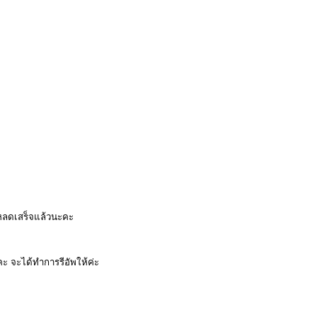
หลดเสร็จแล้วนะคะ
ะคะ จะได้ทำการรีอัพให้ค่ะ