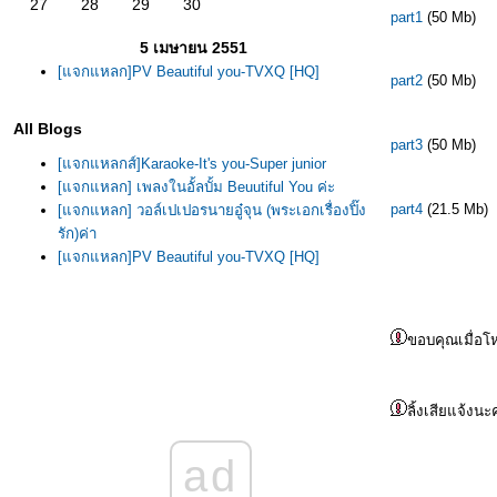
27
28
29
30
part1
(50 Mb)
5 เมษายน 2551
[แจกแหลก]PV Beautiful you-TVXQ [HQ]
part2
(50 Mb)
All Blogs
part3
(50 Mb)
[แจกแหลกส์]Karaoke-It's you-Super junior
[แจกแหลก] เพลงในอั้ลบั้ม Beuutiful You ค่ะ
part4
(21.5 Mb)
[แจกแหลก] วอล์เปเปอรนายอู๋จุน (พระเอกเรื่องปิ๊ง
รัก)ค่า
[แจกแหลก]PV Beautiful you-TVXQ [HQ]
ขอบคุณเมื่อโ
ลิ้งเสียแจ้งน
ad