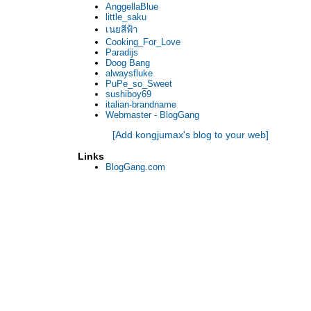
AnggellaBlue
little_saku
เนยสีฟ้า
Cooking_For_Love
Paradijs
Doog Bang
alwaysfluke
PuPe_so_Sweet
sushiboy69
italian-brandname
Webmaster - BlogGang
[Add kongjumax's blog to your web]
Links
BlogGang.com