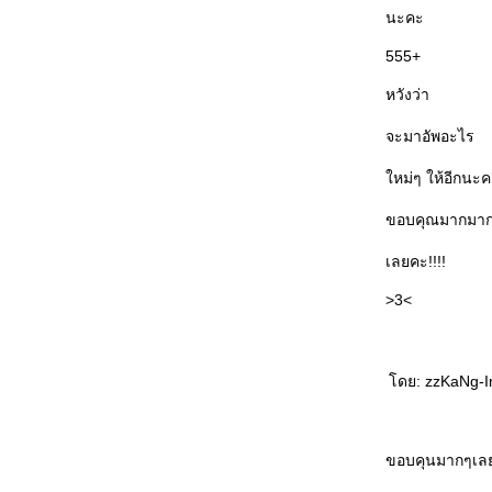
นะคะ
555+
หวังว่า
จะมาอัพอะไร
หม่ๆ ให้อีกนะ
ขอบคุณมากมา
เลยคะ!!!!
>3<
ดย: zzKaNg-Inz
ขอบคุนมากๆเลย