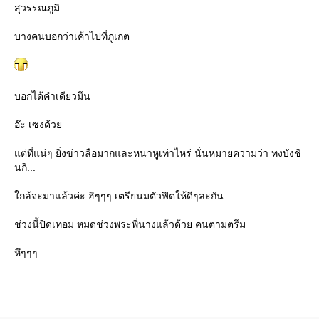
สุวรรณภูมิ
บางคนบอกว่าเค้าไปที่ภูเกต
บอกได้คำเดียวมึน
อ๊ะ เซงด้วย
แต่ที่แน่ๆ ยิ่งข่าวลือมากและหนาหูเท่าไหร่ นั่นหมายความว่า ทงบังชิ
นกิ...
ใกล้จะมาแล้วค่ะ ฮิๆๆๆ เตรียนมตัวฟิตให้ดีๆละกัน
ช่วงนี้ปิดเทอม หมดช่วงพระพี่นางแล้วด้วย คนตามตรึม
หึๆๆๆ