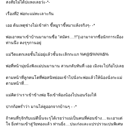
สงสัยไม่ได้ปแหงเลยว่ะ-*-
เรื่องที่2 พ่อกะแม่ทะเลาะกัน
เออ ต้นเหตุช่างไม่เข้าท่า ขี้หมูราขี้หมาแห้งจริงๆ- -*
พ่อเอาหมาเข้าบ้านมามานชื่อ "สมัคร....!!"(เอามาจากชื่อนักการเมือง
ท่านนึง คงรุๆกานอยุ่
แม่วีดแตกเลยชั้นไม่อยุ่แล้วชั้นจะเลิกกะแก %#@$%%%$%
พ่อที่หน้ามุ่ยนั่งฟังแม่บ่นมานาน สวนกลับทันที่ เออ เมิงจะไปก้อไปเลย
ตามหน้าที่ลูกคนโตที่พ่อสนิทย่อมเข้าไปนั่งกะพ่อแล้วให้น้องนั่งกะแม่
ตามหน้าที่....
แม่คิดว่าเราเข้าข้างพ่อ จึงเข้าห้องน้องไปนอนร้องไห้
ปากก้อพร่ำว่า มานไล่ตูออกจากบ้านๆ - -*
ถ้าคนที่รุจักกับแม่ดีนั้นจะรุได้เรยว่าแม่เป็นคนที่ค่อนข้าง....จะเอาแต่
ใจ ยิ่งท่านเข้าสู่วัยทองแล้ว ท่านยิ่ง....บ่นเก่งและแปรปรวนเปนพิเศษ