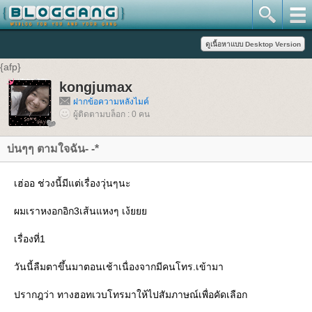
{afp}
kongjumax
ฝากข้อความหลังไมค์
ผู้ติดตามบล็อก : 0 คน
บ่นๆๆ ตามใจฉัน- -*
เฮ่ออ ช่วงนี้มีแต่เรื่องวุ่นๆนะ
ผมเราหงอกอิก3เส้นแหงๆ เง้ยยย
เรื่องที่1
วันนี้ลืมตาขึ้นมาตอนเช้าเนื่องจากมีคนโทร.เข้ามา
ปรากฎว่า ทางฮอทเวบโทรมาให้ไปสัมภาษณ์เพื่อคัดเลือก