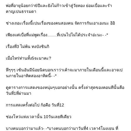
พ่อที่อายุน้อยกว่า6ปีและยังไม่ก้าวเข้าสู่วัยทอง ย่อมเบื่อและรำ
คาญเปนธรรมดา
ช่างเถอะเรื่องนี้เปนเรื่องของคนสองคน จัดการกันเอาเองนะ อิอิ
เพียงแต่เบื่อที่แม่พูดเรื่อง........ที่เปนไปไม่ได้ประจำอ่ะนะ- -*
เรื่องที่3 ไม่พ้น ทงบังชินกิ
เมื่อไหร่ท่านทั้ง5จะมาคะ?
หึๆๆๆ เซ้นอันมีน้อยนิดบอกเราว่าเค้าจะมาภายในเดือนนี้และอาจเป
นภายในอาทิตสองอาทิตนี้- -*
ดูตารางการแสดงของหนุ่มๆบอกอย่างนั้น ครั้งล่าสุดของคอนทีนั้นคือ
วันที่1ที่ผ่านมา
การแสดงครั้งต่อไป ก้อคือ วันที่12
ช่องโหว่แห่งเวลานั้น 10วันเลยทีเดียว
บางคนบอกว่ามาแล้ว- -*บางคนบอกว่ามาวันที่4 เวลา4โมงเยน ที่