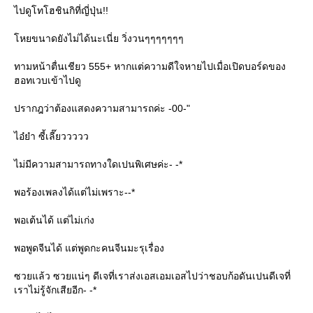
ไปดูโทโฮชินกิที่ญี่ปุ่น!!
โหยขนาดยังไม่ได้นะเนี่ย วิ่งวนๆๆๆๆๆๆๆ
ทามหน้าตื่นเชียว 555+ หากแต่ความดีใจหายไปเมื่อเปิดบอร์ดของ
ฮอทเวบเข้าไปดู
ปรากฎว่าต้องแสดงความสามารถค่ะ -00-"
ไอ๋ย๋า ซี้เลี๊ยววววว
ไม่มีความสามารถทางใดเปนพิเศษค่ะ- -*
พอร้องเพลงได้แต่ไม่เพราะ--*
พอเต้นได้ แต่ไม่เก่ง
พอพูดจีนได้ แต่พูดกะคนจีนมะรุเรื่อง
ซวยแล้ว ซวยแน่ๆ ดีเจที่เราส่งเอสเอมเอสไปว่าชอบก้อดันเปนดีเจที่
เราไม่รู้จักเสียอีก- -*