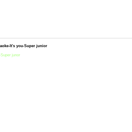
oke-It's you-Super junior
-Super junor