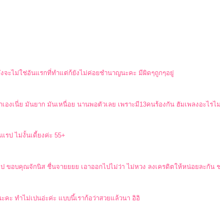
ึงจะไม่ใช่อันแรกที่ทำแต่ก้ยังไม่ค่อยชำนาญนะคะ มีผิดๆถูกๆอยู่
ทำเองเนี่ย มันยาก มันเหนื่อย นานพอตัวเลย เพราะมี13คนร้องกัน ฮัมเพลงอะไร
นแรป ไม่งั้นเดี้ยงค่ะ 55+
มไป ขอบคุณจักนิส ชื่นจายยยย เอาออกไปไม่ว่า ไม่หวง ลงเครดิตให้หน่อยละกัน 
ะคะ ทำไม่เปนอ่ะค่ะ แบบนี้เราก้อว่าสวยแล้วนา อิอิ