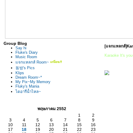
Group Blog
[แจกแหลกส์]Kara
Say hi
Fluke's Diary
Karaoke It's you
Music Room
จกแหลกส์ Room~
동방's Pics
Klips
Dream Room~*
My Pix~My Memory
Fluky's Mania
ไดอารี่น้ำไหล~
พฤษภาคม 2552
1
2
3
4
5
6
7
8
9
10
11
12
13
14
15
16
17
18
19
20
21
22
23