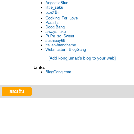
AnggellaBlue
little_saku
เนยสีฟ้า
Cooking_For_Love
Paradijs
Doog Bang
alwaysfluke
PuPe_so_Sweet
sushiboy69
italian-brandname
Webmaster - BlogGang
[Add kongjumax's blog to your web]
Links
BlogGang.com