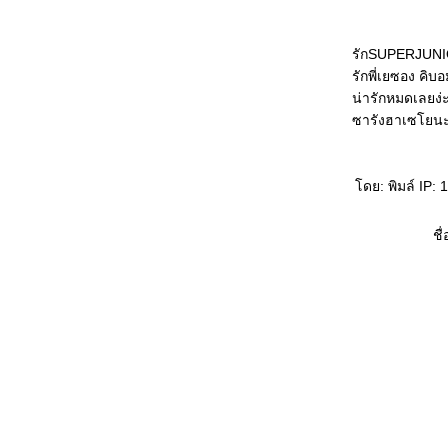
รักSUPERJUNI
รักพี่เยซอง คิบอ
น่ารักหมดเลยง่
ซารังฮาเซโยนะ
ดย: พิมล์ IP:
ชื่