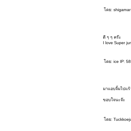
ดย: shigamaru
ดี ๆ ๆ คร๊ะ
I love Super ju
ดย: ice IP: 58
มาแอบจิ้มไปแร้
ขอบใจนะจ๊ะ
ดย: Tuckkoeju