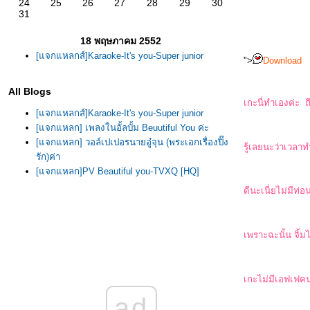
24
25
26
27
28
29
30
31
18 พฤษภาคม 2552
[แจกแหลกส์]Karaoke-It's you-Super junior
">
Download
All Blogs
เกะนี่ทำเองค่ะ ถ
[แจกแหลกส์]Karaoke-It's you-Super junior
[แจกแหลก] เพลงในอั้ลบั้ม Beuutiful You ค่ะ
[แจกแหลก] วอล์เปเปอรนายอู๋จุน (พระเอกเรื่องปิ๊ง
รู้เลยนะว่าเวลา
รัก)ค่า
[แจกแหลก]PV Beautiful you-TVXQ [HQ]
ดีนะเนี่ยไม่มีท่อ
เพราะฉะนั้น จิ้
เกะไม่มีเอฟเฟคน
ad