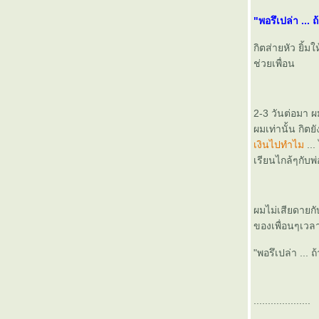
ฮะ)
"พอรึเปล่า ...
ถ้าใครซักคนกำลังจะตาย ....
เปิดตัว PDA Phone ที่เล็กที่สุดในโลกกกกกก ....
กิตส่ายหัว ยิ้
คุณเคยไม๊ ... ที่มีหมอลำมาเล่นอย่างเมามันส์อยู่
ช่วยเพื่อน
ข้างๆ Apartment
พึ่งรู้ว่างาน pretty นี่มันเหนื่อยแบบนี้นี่เอง ...
ว่าด้วยเรื่อง หมา หมา
2-3 วันต่อมา ผม
สุข ... เศร้า ... สุข ... เศร้า ... สุข ... เศร้า ...
ผมเท่านั้น กิตย
My Life , My Call
เงินไปทำไม
..
จะต้องลาออก (อีกแล้วเหรอเรา)
เรียนไกล้ๆกับพ่อ
and the "Oscar" go to ........
ประกันสังคมยอดรัก
นที่สุดเค้าก็โทรมา ....
อมมมมม ........
ผมไม่เสียดายกั
ก๋วยเตี๋ยวชามนี้ท่าทางจะเผ็ด ...
ของเพื่อนๆเวลาพ
"พอรึเปล่า ... 
....................