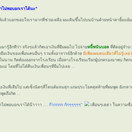
 ถ้าไม่พอบอกเราได้นะ"
มให้แล้วบอกขอบใจเรามากที่ช่วยเหลือ ผมเดินขึ้นไปบนบ้านด้วยหน้าตายิ้มแย้ม ห
มารู้อีกทีว่า จริงๆแล้วกิตเอาเงินที่ยืมผมไป ไปจ่า
หนี้พนันบอล
ที่ติดอยู่จำ
ังยืมเงินของเพื่อนคนอื่นๆ รวมทั้งอาจารย์อีกด้ว
มีเพียงผมคนเดียวที่ไม่รู้เล
. ไม่นาน กิตต้องออกจากโรงเรียน เมื่อทางโรงเรียนเรียกผู้ปกครองมาพบ กิต
แม่ โดยที่ไม่ได้คืนเงินเพื่อนๆที่ยืมไปเลย ...
บเงินที่เสียไป แต่เซ็งนิดๆที่โดนต้มจนสุก แถมประโยคสุดท้ายที่ผมพูด ยังกลาย
ูดถึงกิต ...
ถ้าไม่พอบอกเราได้น๊าาาา ....
ก๊ากกกก กั่กๆๆๆๆๆ
"
เพื่อนๆเฮฮา ในความซื่อ