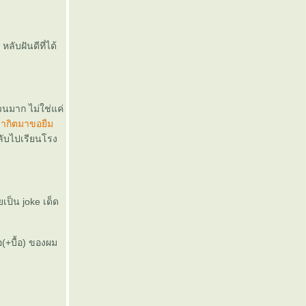
ลับฝันดีที่ได้
นวนมาก ไม่ใช่แค่
ยว่ากิตมาขอยืม
กลับไปเรียนโรง
เป็น joke เด็ด
(+บื้อ) ของผม