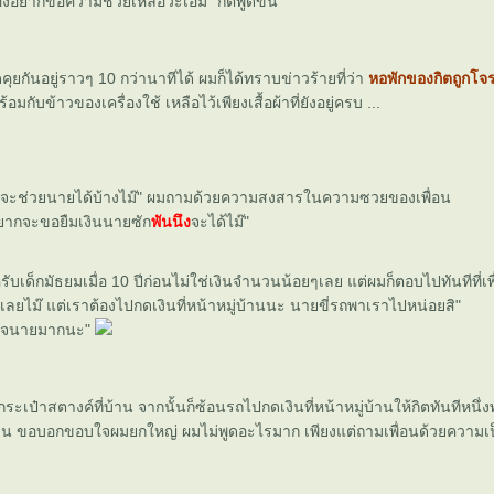
รื่องอยากขอความช่วยเหลือว่ะเอ็ม" กิตพูดขึ้น
ดคุยกันอยู่ราวๆ 10 กว่านาทีได้ ผมก็ได้ทราบข่าวร้ายที่ว่า
หอพักของกิตถูกโจร
กับข้าวของเครื่องใช้ เหลือไว้เพียงเสื้อผ้าที่ยังอยู่ครบ ...
พอจะช่วยนายได้บ้างไม๊" ผมถามด้วยความสงสารในความซวยของเพื่อน
าอยากจะขอยืมเงินนายซัก
พันนึง
จะได้ไม๊"
หรับเด็กมัธยมเมื่อ 10 ปีก่อนไม่ใช่เงินจำนวนน้อยๆเลย แต่ผมก็ตอบไปทันทีที่เ
ี้เลยไม๊ แต่เราต้องไปกดเงินที่หน้าหมู่บ้านนะ นายขี่รถพาเราไปหน่อยสิ"
ขอบใจนายมากนะ"
กระเป๋าสตางค์ที่บ้าน จากนั้นก็ซ้อนรถไปกดเงินที่หน้าหมู่บ้านให้กิตทันทีหนึ่ง
้าน ขอบอกขอบใจผมยกใหญ่ ผมไม่พูดอะไรมาก เพียงแต่ถามเพื่อนด้วยความเป็