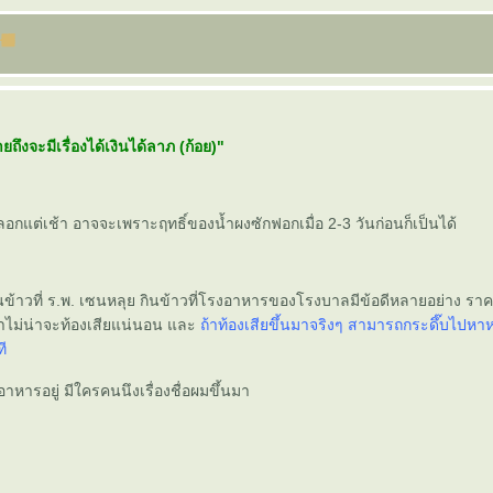
ถึงจะมีเรื่องได้เงินได้ลาภ (ก้อย)"
มลอกแต่เช้า อาจจะเพราะฤทธิ์ของน้ำผงซักฟอกเมื่อ 2-3 วันก่อนก็เป็นได้
นข้าวที่ ร.พ. เซนหลุย กินข้าวที่โรงอาหารของโรงบาลมีข้อดีหลายอย่าง ราค
่าไม่น่าจะท้องเสียแน่นอน และ
ถ้าท้องเสียขึ้นมาจริงๆ สามารถกระดึ๊บไปห
ที
งอาหารอยู่ มีใครคนนึงเรื่องชื่อผมขึ้นมา