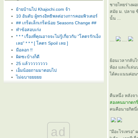
ชายไทยร่างผอม ผ
้ายบ้านไป Khajochi.com จ้า
สมัย ม. ปลาย ช
10 อันดับ ผู้ทรงอิทธิพลต่อวงการคอมพิวเตอร์
นั้น ...
## เกร็ดเล็กเกร็ดน้อย Seasons Change ##
ทำข้อสอบเก่ง
* * * เรื่องที่คุณอาจจะไม่รู้เกี่ยวกับ "โคตรรักเอ็ง
....
....
เลย" * * * [ โคตร Spoil เลย ]
มือลอก !!
ผิดซะบ้างก็ดี
้อนเวลากลับไปเม
25 แล้วววววววว
ห้อง และก็เล่น
เอ็มน้อยถามมาตอบไป
ได้คะแนนค่อนข้
ไม่ฉบา
ช่างไม่รู้อะไรบ้างเล
[Winning] วินนิ่ง ไม๊สาดดดดดดด
คืนหนึ่ง หลังจ
ป๋มเชียร์คุณทักษิณ
สองคนมากดกริ่ง
เบอร์ 5 (rottiboy)
คนคือนายกิตนี่
เพลงเก่านะ ... แต่ Classic
1 เดือน @ รอยเตอร์
Blog vs Diary.
ad
ลูกชายคนเล๊ก
"มีอะไรเหรอ" 
พรปีใหม่ ...