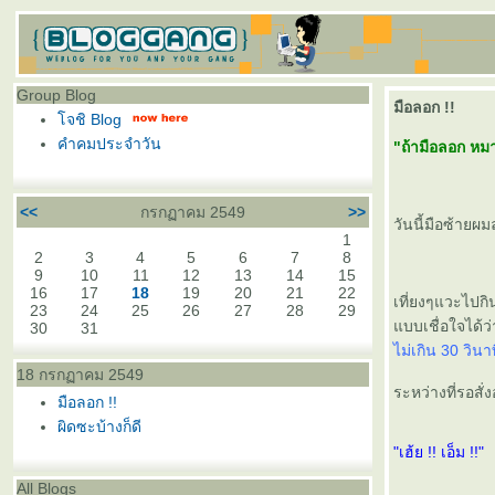
Group Blog
มือลอก !!
จชิ Blog
คำคมประจำวัน
"ถ้ามือลอก หมาย
<<
กรกฏาคม 2549
>>
วันนี้มือซ้ายผ
1
2
3
4
5
6
7
8
9
10
11
12
13
14
15
16
17
18
19
20
21
22
เที่ยงๆแวะไปกิ
23
24
25
26
27
28
29
บบเชื่อใจได้ว
30
31
ไม่เกิน 30 วินา
18 กรกฏาคม 2549
ระหว่างที่รอสั่
มือลอก !!
ผิดซะบ้างก็ดี
"เฮ้ย !! เอ็ม !!"
All Blogs