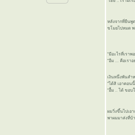
"เฮ้ย .. เรามีเ
หน้าแตก ....
Original Idea
จากแพนด้า ถึงดอยสุเทพ
หลังจากที่ยืนพู
วันแรกก็จะโดนซะแล้ว ...
ขโมยไปหมด พร้อม
ฝากไว้ก่อนเถอะ ...
กลับบ้าน
ละแล้วก็ตกงาน ...
ปรแกรมความรัก
"มีอะไรที่เรา
คนไทยอ่านหนังสือกัน .. ปีละ 8 บรรทัด
"อืม ... คือเร
10 ปี ทาทา
ความฝัน ...
บางครั้ง ...
เงินหนึ่งพันสำ
24 แล๊วววววว
"ได้สิ เอาตอนน
ชีวิตมีค่า จงอย่าทำงานหนัก
"อื้ม .. ได้ 
103.5 Mhz
ภาพคมๆ แห่งความสำเร็จ
ร้อนๆๆ
ผมวิ่งขึ้นไปเอา
ตื่นๆ
พาผมมาส่งที่บ
50 ปี "ไอน์สไตน์"
ช่วยด้วย ... ผีหลอกกกกกกกกกกกกกกก
ไทย ... จีน ... ฝรั่ง ... ไม๊เพ่ ... (ถามแบบส่อๆ