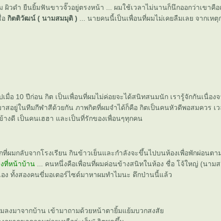
ิวดำ ยืนยิ้มฟันขาวจั๊วอยู่ตรงหน้า ... ผมใช้เวลาไม่นานก็นึกออกว่าเขาคือเพื
ื่อ
กิตติวัฒน์ ( นามสมมุติ )
... นายคนนี้เป็นเพื่อนที่ผมไม่เคยลืมเลย จากเหต
ื่อ 10 ปีก่อน กิต เป็นเพื่อนที่ผมไม่ค่อยจะได้สนิทสนมนัก เรารู้จักกันเนื่อง
บาสอยู่ในทีมกีฬาสีด้วยกัน ภาพกิตที่ผมจำได้ก็คือ กิตเป็นคนหัวดีพอสมควร เ
างดี เป็นคนเฮฮา และเป็นที่รักของเพื่อนๆทุกคน
ากที่ผมกลับจากโรงเรียน กินข้าวเย็นและกำลังจะขึ้นไปบนห้องเพื่อพักผ่อน
ที่หน้าบ้าน
... คนหนึ่งคือเพื่อนที่ผมค่อนข้างสนิทในห้อง ชื่อ โจ้ใหญ่ (นามส
เอง ทั้งสองคนขี่มอเตอร์ไซด์มาหาผมทำไมนะ ดึกป่านนี้แล้ว
ผมลงมาจากบ้าน เข้ามาถามด้วยหน้าตายิ้มแย้มบวกสงสั