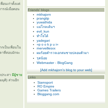
่อนเก่าตั้งแต่
ุการณ์เมื่อตอน
Friends' blogs
mkhajorn
prangtip
yuwathida
ม่โกลเด้นฯ
evil_kun
ทำใจได้
yadegari
=p o o k p u i=
จากเป็นเพื่อนใน
merveillesxx
วลาที่สอบมักจะ
ผมร้อยตำรวจเอกสมชายปลอมตัวมา
รุตน้อ
Webmaster - BlogGang
[Add mkhajorn's blog to your web]
ตามประสา
มีผู้ชา
Links
มมุติ) ส่วนอีก
Siamsport
RO Empire
Games Trailers
Bloggang.com