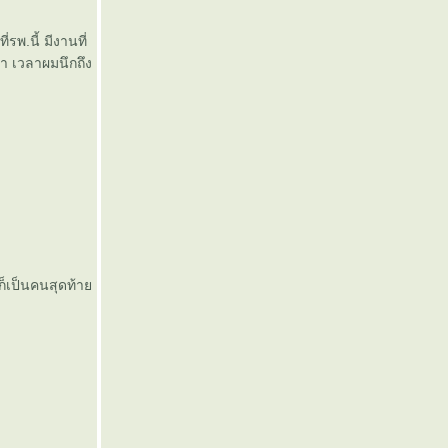
รพ.นี้ มีงานที่
 ขำ เวลาผมนึกถึง
มก็เป็นคนสุดท้า