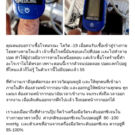
คุณหมอบอกว่าเชื้อโรคมรณะ โควิด -19 เมื่อคนรับเชื้อเข้าสู่ร่างกาย
โดยทางหายใจเเล้ว เจ้าเชื้อโรคนี้มันชอบลงไปที่ปอด เเละไปทำลาย
ปอด ทำให้ผู้ป่วยมีอาการหายใจเหนื่อยหอบ เเต่เจ้าเชื้อโรคร้ายนี้ทำ
อะไรเราไม่ได้หรอก เพราะตอนนี้เรากลัวจนปอดลอย ปอดเเหกไปอยู่
ที่ไหนเเล้วก็ไม่รู้ ในตัวเรานี้ไม่มีปอดเเล้ว 55
ที่ทำงานเรามีจุดคัดกรอง ตรวจวัดอุณหภูมิ เเละให้ทุกคนที่เข้ามา
ภายในตึก ต้องสวมหน้ากากอนามัย เเละออกกฏให้พนักงานทุกคน ทุก
เเผนก ต้องสวมหน้ากากอนามัยเวลาเข้างาน จนกระทั่งถึงเวลาออก
จากงาน เมื่อเดินพ้นออกจากตึกไปเเล้ว จึงถอดหน้ากากออกได้
เราเองเมื่อมาถึงที่ทำงานปุ๊ป ก็คว้าเครื่องมือวัดระดับออกซิเจนใน
ร่างกายมาตรวจปั๊ป ค่าปกติของออกซิเจนในปอดอยู่ที่ 80 -100
mmHg เเละตัวเลขที่อ่านจากเครื่องมือวัดระดับออกซิเจน ควรอยู่ที่
95-100%