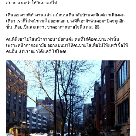
สบาย เเนะนำให้กินยาเเก้ไข้
เดินออกจากที่ทำงานเเล้ว เเม้ถนนเดินกลับบ้านจะมีเเต่เราเพียงคน
เดียว เราก็ใส่หน้ากากไม่ยอมถอด บางทีก็เอาผ้าพันคอมาปิดจมูกอีก
ชั้น เกือบเป็นลมเพราะขาดอากาศหายใจนี่เเหละ อิอิ
คนที่นี่เขาไม่ใส่หน้ากากอนามัยกันค่ะ คนที่ใส่คือคนป่วยเท่านั้น
เพราะหน้ากากอนามัย ออกเเบบมาให้คนป่วยใส่เพื่อไม่ให้เเพร่เชื้อให้
คนอื่น เเต่เราอย่าได้เเคร์ ใส่โลด!