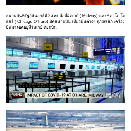
สนามบินที่รัฐอิลินอยส์มี 2เเห่ง คือที่มิดเวย์ ( Midway) เเละชิคาโก โอ
แฮร์ ( Chicago O'Hare) ปิดสนามบิน เที่ยวบินต่างๆ ถูกยกเลิก เครื่อง
บินมาจอดอยู่ที่รันเวย์ หยุดบิน