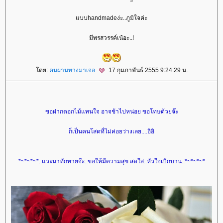
บบhandmadeง่ะ..ภูมิใจค่ะ
มีพรสวรรค์เน้อะ..!
ดย:
คนผ่านทางมาเจอ
17 กุมภาพันธ์ 2555 9:24:29 น.
ขอฝากดอกไม้แทนใจ อาจช้าไปหน่อย ขอโทษด้วยจ๊ะ
ก็เป็นคนโสดที่ไม่ค่อยว่างเลย....อิอิ
*~*~*~*..แวะมาทักทายจ๊ะ..ขอให้มีความสุข สดใส..หัวใจเบิกบาน..*~*~*~*