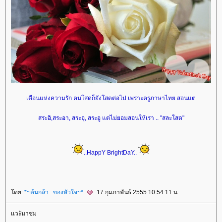
เดือนแห่งความรัก คนโสดก็ยังโสดต่อไป เพราะครูภาษาไทย สอนแต่
สระอิ,สระอา, สระอุ, สระอู แต่ไม่ยอมสอนให้เรา .. "สละโสด"
..HappY BrightDaY..
ดย:
*~ต้นกล้า...ของหัวใจ~*
17 กุมภาพันธ์ 2555 10:54:11 น.
เเวะัมาชม