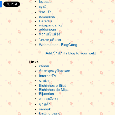
lozocat
ญามี่
วาดะจัง
iamnerisa
Paradijs
yiwapanda_kz
addsiripun
หวานเย็นสีรุ้ง
ไหมพรมสีสว
Webmaster - BlogGang
[Add บ้านภีม's blog to your web]
Links
canon
ห้องสมุดครูบ้านนอก
InternetTV
นกน้อ
Bichinhos e Bijut
Bichinhos de Miça
Bijuterias
สายลมอิสระ
ซานต้า
sanook
knitting basic