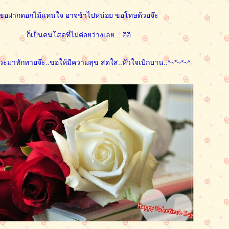
ขอฝากดอกไม้แทนใจ อาจช้าไปหน่อย ขอโทษด้วยจ๊ะ
ก็เป็นคนโสดที่ไม่ค่อยว่างเลย....อิอิ
แวะมาทักทายจ๊ะ..ขอให้มีความสุข สดใส..หัวใจเบิกบาน..*~*~*~*