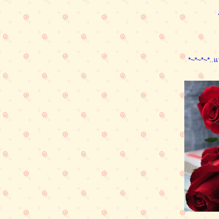
*~*~*~*..