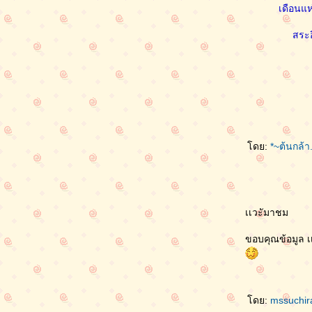
เดือนแ
สระอ
ดย:
*~ต้นกล้า
เเวะัมาชม
ขอบคุณข้อมูล 
ดย:
mssuchi