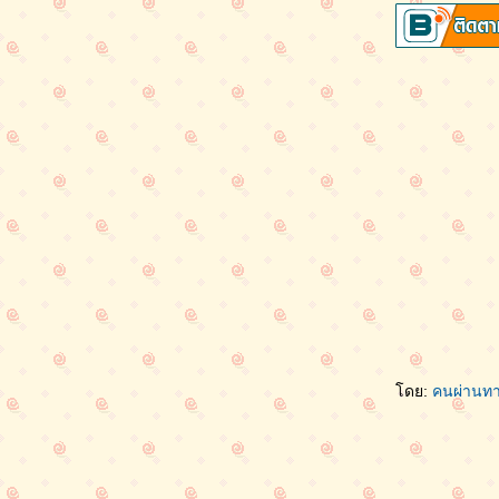
ดย:
คนผ่านท