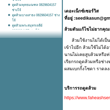
ดูดส้วมพุทธมณฑล 0829604157
ช่างโจ้
เดอะเน็กซ์เซอร์วิส
ดูดส้วมบางเสาธง 0829604157 ช่าง
ที่อยู่ :seedikasun@g
จ้
ดูดส้วมพระสมุทรเจดีย์
ส้วมตันแก้ไขไม่ยากคุณ
0829604157 ช่างโจ้
ดูดส้วมพระประแดง 0829604157
ส้วมใช้งานไม่ได้เป็นปั
ช่างโจ้
ดูดส้วมบางพลี 0829604157 ช่างโจ้
เข้าไปอีก ส้วมใช้ไม่ไ
ดูดส้วมกระทุ่มแบน 0829604157
นานไม่เคยสูบส้วมหรือท่อ
ช่างโจ้
เรียกรถดูดส้วมหรือช่างท่อ
ดูดส้วมลำลูกกา 0829604157 ช่าง
จ้
ผสมเบกกิ้งโซดา ราดลงส้
ดูดส้วมลาดหลุมแก้ว 0829604157
ช่างโจ้
ดูดส้วมธัญบุรี 0829604157 ช่างโจ้
ดูดส้วมบางกรวย 0829604157 ช่าง
บริการรถดูดส้วม
จ้
https://www.faheashser
ดูดส้วมไทรน้อย 0829604157 ช่าง
จ้
ดูดส้วมบางบอน 0829604157 ช่าง