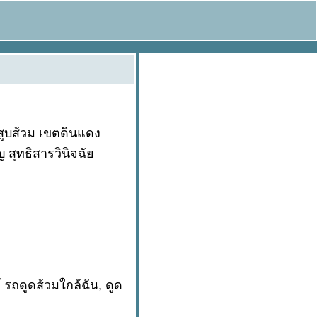
สูบส้วม เขตดินแดง
 สุทธิสารวินิจฉั
้
รถดูดส้วมใกล้ฉัน, ดูด