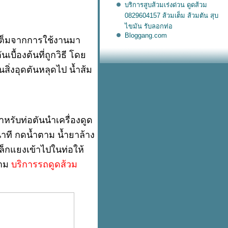
บริการสูบส้วมเร่งด่วน ดูดส้วม
0829604157 ส้วมเต็ม ส้วมตัน สุบ
ไขมัน รับลอกท่อ
Bloggang.com
เต็มจากการใช้งานมา
เบื้องต้นที่ถูกวิธี โด
จนสิ่งอุดตันหลุดไป น้ำส้ม
หรับท่อตันนำเครื่องดูด
นาที กดน้ำตาม น้ำยาล้าง
็กแยงเข้าไปในท่อให้
ตาม
บริการรถดูดส้วม