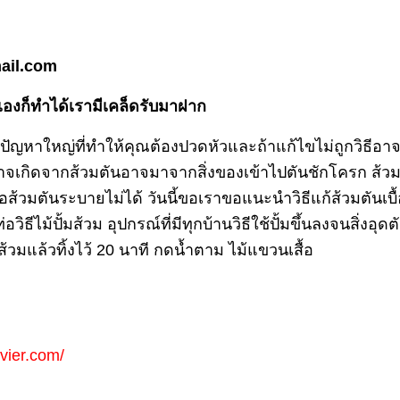
mail.com
เองก็ทำได้เรามีเคล็ดรับมาฝาก
ญหาใหญ่ที่ทำให้คุณต้องปวดหัวและถ้าแก้ไขไม่ถูกวิธีอาจทำ
ด้อาจเกิดจากส้วมตันอาจมาจากสิ่งของเข้าไปตันชักโครก ส้
ส้วมตันระบายไม่ได้ วันนี้ขอเราขอแนะนำวิธีแก้ส้วมตันเบื้อง
วิธีไม้ปั้มส้วม อุปกรณ์ที่มีทุกบ้านวิธีใช้ปั้มขึ้นลงจนสิ่งอุ
วมแล้วทิ้งไว้ 20 นาที กดน้ำตาม ไม้แขวนเสื้อ
vier.com/