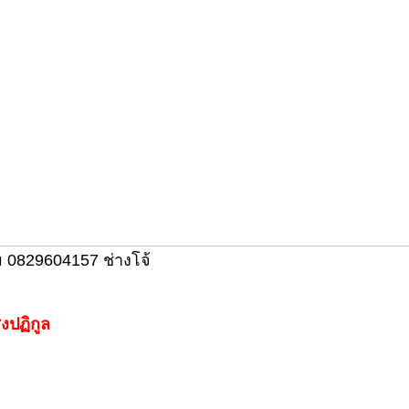
ม 0829604157 ช่างโจ้
่งปฏิกูล