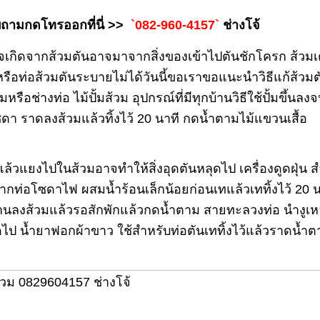
บถามกดโทรออกที่นี่ >>
`082-960-4157`
ช่างโจ้
เกิดจากส้วมตันอาจมาจากสิ่งของเข้าไปตันชักโครก ส้วม
ือท่อส้วมตันระบายไม่ได้วันนี้ขอเราขอแนะนำวิธีแก้ส้วมตัน
หรือช่างท่อ ไม้ปั้มส้วม อุปกรณ์ที่มีทุกบ้านวิธีใช้ปั้มขึ้นลง
ดา ราดลงส้วมแล้วทิ้งไว้ 20 นาที กดน้ำตามไม้แขวนเสื้อ
วแยงไปในส้วมอาจทำให้สิ่งอุดตันหลุดไป เครื่องดูดฝุ่น สำ
ันจากท่อโซดาไฟ ผสมน้ำร้อนเล็กน้อยก่อนเทแล้วเททิ้งไว้ 20 
านลงส้วมแล้วรอสักพักแล้วกดน้ำตาม สายทะลวงท่อ นำงูเหล
ุดไป น้ำยาฟอกผ้าขาว ใช้สำหรับท่อตันเททิ้งไว้แล้วราดน้ำ