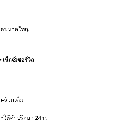
ซูลขนาดใหญ่
เน็กซ์เซอร์วิส
ะ
น-ส้วมเต็ม
ะให้คำปรึกษา 24hr.