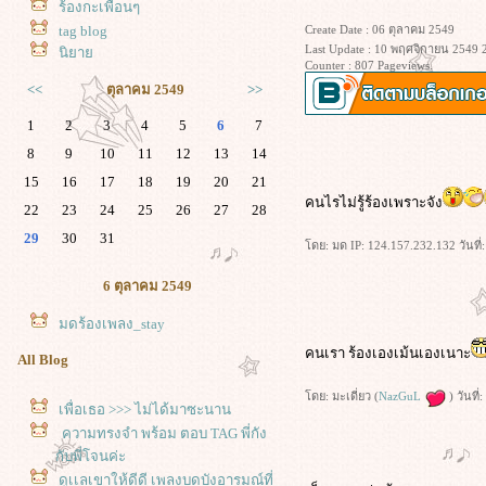
ร้องกะเพื่อนๆ
Create Date : 06 ตุลาคม 2549
tag blog
Last Update : 10 พฤศจิกายน 2549 
นิยา
Counter : 807 Pageviews.
<<
ตุลาคม 2549
>>
1
2
3
4
5
6
7
8
9
10
11
12
13
14
15
16
17
18
19
20
21
คนไรไม่รู้ร้องเพราะจัง
22
23
24
25
26
27
28
29
30
31
ดย: มด IP: 124.157.232.132 วันที
6 ตุลาคม 2549
มดร้องเพลง_stay
คนเรา ร้องเองเม้นเองเนาะ
All Blog
ดย: มะเดี่ยว (
NazGuL
) วันที
เพื่อเธอ >>> ไม่ได้มาซะนาน
ความทรงจำ พร้อม ตอบ TAG พี่กัง
กับพี่โจนค่ะ
ดูเเลเขาให้ดีดี เพลงบดบังอารมณ์ที่