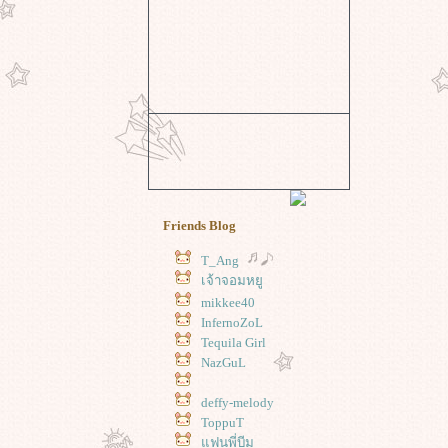
Friends Blog
T_Ang
เจ้าจอมหยู
mikkee40
InfernoZoL
Tequila Girl
NazGuL
deffy-melody
ToppuT
ฟนพี่บีม