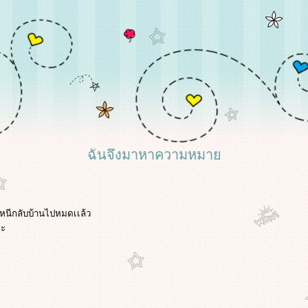
ฉันจึงมาหาความหมา
อนหนีกลับบ้านไปหมดเเล้ว
่ะ