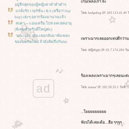
เก็บเพลงเก่า จ้ะ
อยู่ลึกสุดของผู้หญิงตาดำตัวดำๆ
กล้งรัก เวอร์ชั่น r & b (หรือว่า hip
ดย: hedgehog IP: 203.113.41.40 วั
hop) เฮ่ะๆ อยากร้องมานานเเล้ว
สบตา -- เเอนเดรีย โปรเจคเชคอายุ
(พิเศษสำหรับพี่ใหญ่ค่ะ)
วอน เเละ วอน เธอกลับมาฟังเพลง
เพราะมากเลยออกเทปดีกว่าน
ของมดกันใหม่ ถ้ายังคิดถึงกันนะ
คะ(music tag)
ดย: หญิงfight IP: 61.7.174.204 วั
ตาแดงแดง - someday we'll know -
ไม่ต้องรู้ว่เราคบกันเบบไหน KaVe -
ROXER - : ตอบTAG พี่แป้งร่ำทำไปได้
จูบเย้ยจันทร์ ร้องเเบบสนุกสุขสม
ร้องเพลงเพราะมากๆเลยนะค่ะ ท
mod007 กับ เอ็ม MixColumns เอา
ad
เเล้วเจ้าเอ๋ย ติดใจเพลงลูกทุ่งเเล้ว
ดย: mama' IP: 202.28.35.1 วันที่:
ความรักจากฉัน ไม่มีสิ่งไหน หนึ่ง
มิตรชิดใกล้ kissme *-*-*-*อัพบ้าคลั่ง
เนื่องในโอกาสพิเศษ
คอยไม่มา มาไม่คอย.. ทำไมเนื้อคู่มัน
...
หายากยังงี้ล่ะคะ HappyNewYear2007
จ้า
ฟังบ่ได้เลยเด้อ....ฮือ ๆๆๆๆ
หากันจนเจอ mod007 feat.NazGuL