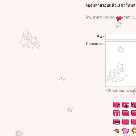
เพลงแรกและจะตามมาเรื่อย ๆ
ลองหลายรอบแล้ว...เด๋ววันห
มดขอร้องเพลง ลมหนาวและดาว
ดย: ตาต้าร์ (
ทิพาดา
) วันที่:
เดือน เวอร์ชั่น อินสุดฤทธิ์
มดมาร้องเพลง ไม่รักช่างปะไร
มดมาร้องเพลง ฉันจะจำเธอไปใน
ชื่อ :
บบนี้
Comment :
มดร้องเพลง_stay
มาร้องเพลง ขอเป็นคนของเธอ
เพลง ดาว จ้า
*ใช้ code html ตกแต