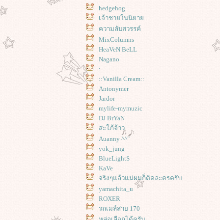
hedgehog
เจ้าชายในนิยา
ความลับสวรรค์
MixColumns
HeaVeN BeLL
Nagano
:
::Vanilla Cream::
Antonymer
Jardor
mylife-mymuzic
DJ BrYaN
สะใภ้จ้าว
Auanny ^^"
yok_jung
BlueLightS
KaVe
จริงๆแล้วแม่ผมก็ติดละครครับ
yamachita_u
ROXER
รถเมล์สาย 170
หล่อเลือกได้ครับ