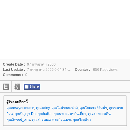
Create Date :
07 กรกฎาคม 2566
Last Update :
7 กรกฎาคม 2566 0:04:34 น.
Counter :
956 Pageviews.
Comments :
0
ผู้โหวตบล็อกนี้...
คุณnewyorknurse
,
คุณkatoy
,
คุณโอน่าจอมซ่าส์
,
คุณโฮมสเตย์ริมน้ำ
,
คุณทนา
อ้วน
,
คุณปัญญา Dh
,
คุณhaiku
,
คุณนายแว่นขยันเที่ยว
,
คุณสองแผ่นดิน
,
คุณSweet_pills
,
คุณสายหมอกและก้อนเมฆ
,
คุณเริงฤดีนะ