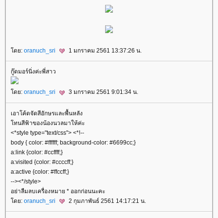
ดย:
oranuch_sri
1 มกราคม 2561 13:37:26 น.
กู๊ดมอร์นิ่งค่ะพี่สาว
ดย:
oranuch_sri
3 มกราคม 2561 9:01:34 น.
เอาโค้ดจัดสีอักษรและพื้นหลัง
ทนสีฟ้าของน้องนวลมาให้ค่ะ
<*style type="text/css"> <*!--
body { color: #ffffff; background-color: #6699cc;}
a:link {color: #ccffff;}
a:visited {color: #ccccff;}
a:active {color: #ffccff;}
--><*/style>
อย่าลืมลบเครื่องหมาย * ออกก่อนนะคะ
ดย:
oranuch_sri
2 กุมภาพันธ์ 2561 14:17:21 น.