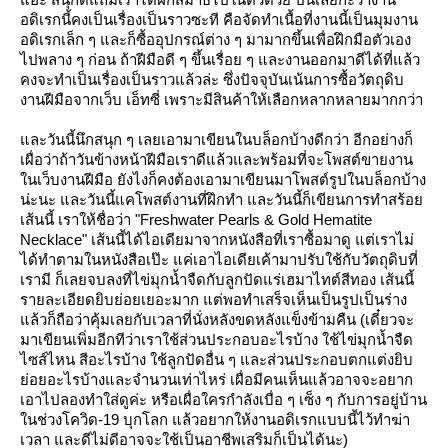
อดิเรกนี้คงเป็นเรื่องเป็นราวซะที คือจัดทำเนื้อที่งานนี้เป็นมุมงาน
อดิเรกเล็ก ๆ และก็ซื้ออุปกรณ์ต่าง ๆ มามากขึ้นเพื่อฝึกมือตัวเอง
ไปพลาง ๆ ก่อน ถ้าฝีมือดี ๆ ขึ้นเรื่อย ๆ และงานออกมาดีได้ที่แล้ว
คงจะทำเป็นเรื่องเป็นราวแล้วล่ะ ซึ่งปัจจุบันเน้นการซื้อวัตถุดิบ
งานฝีมือจากเว็บ เอ็ทซี่ เพราะมีสินค้าให้เลือกหลากหลายมากกว่า
ละวันนี้นึกสนุก ๆ เลยเอามาเขียนในบล็อกบ้างดีกว่า อีกอย่างก็
เผื่อว่าถ้าวันข้างหน้าฝีมือเราดีแล้วและพร้อมที่จะโพสต์ขายงาน
นเว็บงานฝีมือ ยังไงก็คงต้องเอามาเขียนมาโพสต์รูปในบล็อกบ้าง
น่ะนะ และวันนี้แคโพสต์งานที่ฝึกทำ และวันนี้ก็เขียนการทำสร้อ
เส้นนี้ เราให้ชื่อว่า "Freshwater Pearls & Gold Hematite
Necklace" เส้นนี้ได้ไอเดียมาจากหนังสือที่เราซื้อมาดู แต่เราไม่
ได้ทำตามในหนังสือเป๊ะ แค่เอาไอเดียเค้ามาปรับใช้กับวัตถุดิบที่
เรามี ก็เลยจบลงที่ไข่มุกน้ำจืดกับลูกปัดแร่เฮมาไทต์สีทอง เส้นนี้
รายละเอียดยิบย่อยเยอะมาก แต่พอทำเสร็จเห็นเป็นรูปเป็นร่าง
ล้วก็ถือว่าคุ้มเลยกับเวลาที่นั่งหลังขดหลังแข็งข้ามคืน (เดี๋ยวจะ
มาเขียนเพิ่มอีกทีว่าเราใช้ส่วนประกอบอะไรบ้าง ใช้ไข่มุกน้ำจืด
ไซส์ไหน สีอะไรบ้าง ใช้ลูกปัดอื่น ๆ และส่วนประกอบตกแต่งยิบ
่อยอะไรบ้างและจำนวนเท่าไหร่ เผื่อมีคนเห็นแล้วอาจจะอยาก
เอาไปลองทำใส่ดูค่ะ หรือเผื่อใครกำลังเบื่อ ๆ เซ็ง ๆ กับการอยู่บ้าน
นช่วงโควิด-19 บุกโลก แล้วอยากให้งานอดิเรกแบบนี้ไว้ทำฆ่า
เวลา และดีไม่ดีอาจจะใช้เป็นอาชีพเสริมก็เป็นได้นะ)