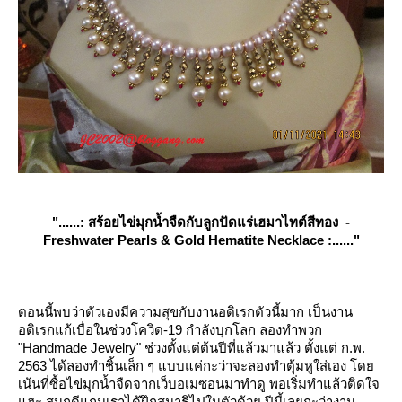
"......: สร้อยไข่มุกน้ำจืดกับลูกปัดแร่เฮมาไทต์สีทอง -
Freshwater Pearls & Gold Hematite Necklace :......"
ตอนนี้พบว่าตัวเองมีความสุขกับงานอดิเรกตัวนี้มาก เป็นงาน
อดิเรกแก้เบื่อในช่วงโควิด-19 กำลังบุกโลก ลองทำพวก
"Handmade Jewelry" ช่วงตั้งแต่ต้นปีที่แล้วมาแล้ว ตั้งแต่ ก.พ.
2563 ได้ลองทำชิ้นเล็ก ๆ แบบแค่กะว่าจะลองทำตุ้มหูใส่เอง โด
เน้นที่ซื้อไข่มุกน้ำจืดจากเว็บอเมซอนมาทำดู พอเริ่มทำแล้วติดใจ
ฮะ สนุกดีแถมเราได้ฝึกสมาธิไปในตัวด้วย ปีนี้เลยกะว่างาน