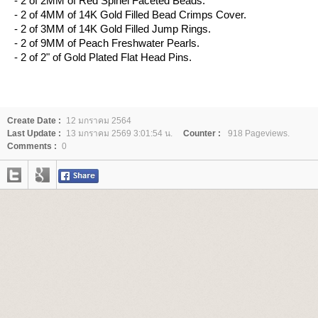
- 2 of 2MM of Red Spinel Faceted Beads.
- 2 of 4MM of 14K Gold Filled Bead Crimps Cover.
- 2 of 3MM of 14K Gold Filled Jump Rings.
- 2 of 9MM of Peach Freshwater Pearls.
- 2 of 2" of Gold Plated Flat Head Pins.
Create Date :
12 มกราคม 2564
Last Update :
13 มกราคม 2569 3:01:54 น.
Counter :
918 Pageviews.
Comments :
0