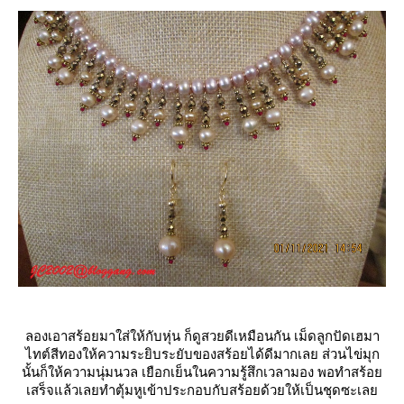
ลองเอาสร้อยมาใส่ให้กับหุ่น ก็ดูสวยดีเหมือนกัน เม็ดลูกปัดเฮมา
ไทต์สีทองให้ความระยิบระยับของสร้อยได้ดีมากเลย ส่วนไข่มุก
นั้นก็ให้ความนุ่มนวล เยือกเย็นในความรู้สึกเวลามอง พอทำสร้อ
เสร็จแล้วเลยทำตุ้มหูเข้าประกอบกับสร้อยด้วยให้เป็นชุดซะเล