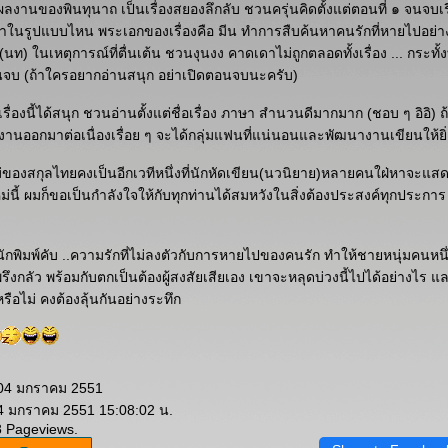
งานของพินทุนาถ เป็นเรื่องสยองลึกลับ ชวนครุ่นคิดตั้งแต่ตอนที่ ๑ จนจบเรื่
าในรูปแบบไหน พระเอกของเรื่องคือ มีน ทำการสืบค้นหาคนรักที่หายไปอย่า
นท) ในเหตุการณ์ที่ตื่นเต้น ชวนงุนงง คาดเดาไม่ถูกตลอดทั้งเรื่อง ... กระทั้ง
จบ (ถ้าใครอยากอ่านสนุก อย่าเปิดตอนจบนะครับ)
รื่องนี้ได้สนุก ชวนอ่านตั้งแต่ชื่อเรื่อง ภาษา สำนวนดีมากมาก (ชอบ ๆ อิอิ) ถ
นออกมาต่อเนื่องเรื่อย ๆ จะได้กลุ่มแฟนที่แน่นอนและพัฒนางานเขียนให้ยิ่ง
ของสกุลไทยคงเป็นอีกเวทีหนึ่งที่นักหัดเขียน(นวนิยาย)หลายคนใฝ่หาจะแสดงฝ
่นี้ ผมก็ขอเป็นกำลังใจให้กับทุกท่านได้สมหวังในสิ่งต้องประสงค์ทุกประการ 
กพิมพ์คับ ..ความรักที่ไม่ลงตัวกับการหายไปของคนรัก ทำให้ชายหนุ่มคนหนึ
ึงกลัว พร้อมกับตกเป็นต้องผู้สงสัยเสียเอง เขาจะหลุดบ่วงนี้ไปได้อย่างไร แ
ือไม่ คงต้องลุ้นกันอย่างระทึก
 04 มกราคม 2551
 4 มกราคม 2551 15:08:02 น.
8 Pageviews.