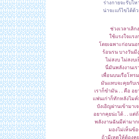
ร่างกายจะรับไหว
น่าจะแก้ไขได้ด้ว
ช่วงเวลาเลิกง
ช้แรงใจแรงก
ดยเฉพาะก่อนนอน 
ร้อนรน บางวันมีงุ
ไม่สงบ ไม่สงบ
นี่มันพลังงานเร
เพื่อนบนเรือโทรม
มันแทบจะคุยกับเร
เราก็ขำมัน . . คือ 
ฟนเก่าก็ทักหลังไมค์ม
บังเอิญผ่านเข้ามาเจ
อยากคุยน่ะได้ . . แต
พลังงานฉันมีค่ามากเ
มองไม่เห็นข้อ
ถ้ามีเหตุให้ต้อง