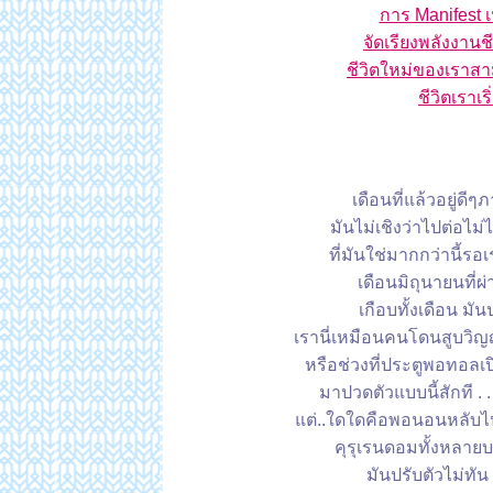
การ Manifest เ
จัดเรียงพลังงานช
ชีวิตใหม่ของเราสา
ชีวิตเราเร
เดือนที่แล้วอยู่ด
มันไม่เชิงว่าไปต่อไม่ไ
ที่มันใช่มากกว่านี้รอเ
เดือนมิถุนายนที่ผ
เกือบทั้งเดือน มั
เรานี่เหมือนคนโดนสูบวิญญ
หรือช่วงที่ประตูพอทอลเป
มาปวดตัวแบบนี้สักที . 
ต่..ใดใดคือพอนอนหลับไปหน
คุรุเรนดอมทั้งหลายบอ
มันปรับตัวไม่ทัน