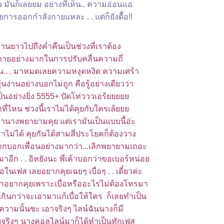
 มันก็เลยยม อย่างที่เห็น.. ความอ่อนแอ
ยการออกกำลังกายแหละ . . แต่ก็ยังดื้อ!!
านยาวไปถึงค่ำคืนเป็นช่วงที่เราต้อง
ายอย่างมากในการปรับคลื่นความถี่
. . มาหมดเลยความหงุดหงิด ความเศร้า
่นง่านอย่างบอกไม่ถูก คือรู้อย่างเดียวว่า
เป็นอย่างยิ่ง 5555+ ปัดโท่วววเอร้
าที่ไหน ช่วงนี้เราไม่ได้คุยกับใครเล้
านางพยายามคุย แต่เรามันเป็นแบบนี้อ่ะ
าไม่ได้ คุยกันได้สามสี่ประโยคก็ต้องวาง
อยากบอกเพื่อนอย่างมากว่า...เลิกพยายามเถอะ
าอีก . . อิหยังนะ พี่เค้าบอกว่าขอเบอร์หน่อ
อในเฟส เลยอยากคุยเฉยๆ เบื่อๆ . . เดี๋ยวค่ะ
่ถ้าอยากคุยเพราะเบื่อหรืออะไรไม่ต้องโทรมา
กินกว่าจะเอามาแก้เบื่อให้ใคร ก็เลยทำเป็น
ความนั้นซะ เอาจริงๆ ไลน์ฉันนางก็มี
คุยจริงๆ นางคอลไลน์มาก็ได้ทำเป็นทักเฟส