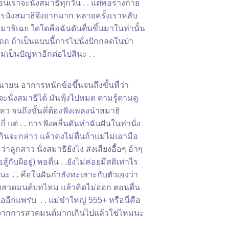
เราจะนั่งสมาธิทุกวัน . . แต่พอร่างกา
รนั่งสมาธิจึงยากมาก หลายครั้งเราหลับ
มาธิเฉย ใดใดคือฉันดันตื่นขึ้นมาในท่านั้น
ถถถ ถ้าเป็นแบบนี้การไปนั่งปักกลดในป่า
ม่เป็นปัญหาอีกต่อไปสินะ . .
นายน อาการหนักข้อขึ้นจนถึงขั้นที่ว่า
ะนั่งสมาธิได้ มันฟุ้งไปหมด ตามรู้ตามดู
หว จนถึงขั้นที่ต้องฟังเพลงนำสมาธิ
ี่ แต่ . . การฟังคลื่นดันทำฉันฝันในท่านั่ง
นจะกล่าว แล้วคงไม่ตื่นถ้าแม่ไม่เอามือ
ว่าลูกสาว นั่งสมาธิยังไง ส่งเสียงอื้อๆ อ้าๆ
สู้กับผีอยู่) พอตื่น . .ยังไม่ค่อยมีสติเท่าไร
งนะ . . คือในฝันกำลังทะเลาะกับตัวเองว่า
องสวดมนต์บทไหม แล้วคิดไม่ออก ตอนตื่น
ออีกแพร่บ . . แม่ขำใหญ่ 555+ หรือนี่คือ
งจากการสวดมนต์มากเกินไปแล้วใช่ไหมนะ