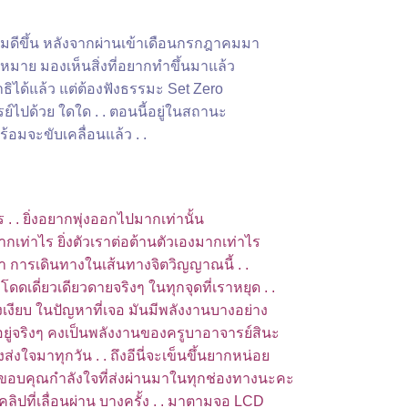
งเริ่มดีขึ้น หลังจากผ่านเข้าเดือนกรกฎาคมมา
าหมาย มองเห็นสิ่งที่อยากทำขึ้นมาแล้ว
ธิได้แล้ว แต่ต้องฟังธรรมะ Set Zero
ไปด้วย ใดใด . . ตอนนี้อยู่ในสถานะ
ร้อมจะขับเคลื่อนแล้ว . .
ร . . ยิ่งอยากพุ่งออกไปมากเท่านั้น
กเท่าไร ยิ่งตัวเราต่อต้านตัวเองมากเท่าไร
่า การเดินทางในเส้นทางจิตวิญญาณนี้ . .
โดดเดี่ยวเดียวดายจริงๆ ในทุกจุดที่เราหยุด . .
งียบ ในปัญหาที่เจอ มันมีพลังงานบางอย่าง
ยู่จริงๆ คงเป็นพลังงานของครูบาอาจารย์สินะ
ส่งใจมาทุกวัน . . ถึงอีนี่จะเข็นขึ้นยากหน่อ
ขอบคุณกำลังใจที่ส่งผ่านมาในทุกช่องทางนะคะ
คลิปที่เลื่อนผ่าน บางครั้ง . . มาตามจอ LCD