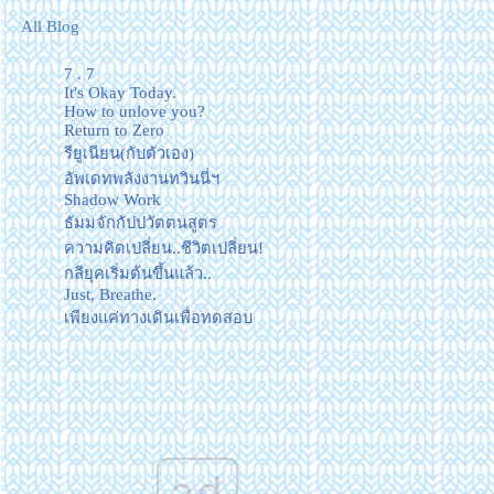
All Blog
7 . 7
It's Okay Today.
How to unlove you?
Return to Zero
รียูเนียน(กับตัวเอง)
อัพเดทพลังงานทวินนี่ฯ
Shadow Work
ธัมมจักกัปปวัตตนสูตร
ความคิดเปลี่ยน..ชีวิตเปลี่ยน!
กลียุคเริ่มต้นขึ้นแล้ว..
Just, Breathe.
เพียงแค่ทางเดินเพื่อทดสอบ
เส้นทางในปีนี้..
เทกระดาน
A day without a topic ;)
ปัจจุบันสำคัญที่สุด
#รถพุ่มพวง la la la that's how it
goes.🎵
ad
ตามรู้..ตามดู..ตามติดเธออยู่นะ