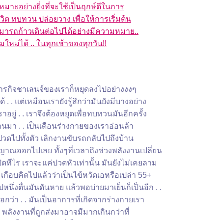
หมาะอย่างยิ่งที่จะใช้เป็นฤกษ์ดีในการ
ีวิต ทบทวน ปล่อยวาง เพื่อให้การเริ่มต้น
มารถก้าวเดินต่อไปได้อย่างมีความหมาย..
ิ่มใหม่ได้ .. ในทุกเช้าของทุกวัน!!
ีๆภารกิจชาเลนจ์ของเราก็หยุดลงไปอย่างงงๆ
ด้ . . แต่เหมือนเรายังรู้สึกว่ามันยังมีบางอย่าง
ราอยู่ . . เราจึงต้องหยุดเพื่อทบทวนมันอีกครั้ง
่านมา . . เป็นเดือนร่างกายของเราอ่อนล้า
นปวดไปทั้งตัว เลิกงานขับรถกลับไปถึงบ้าน
าณออกไปเลย ทั้งๆที่เวลาถึงช่วงพลังงานเปลี่ยน
ิดทีไร เราจะแค่ปวดหัวเท่านั้น มันยังไม่เคยลาม
. เกือบคิดไปแล้วว่าเป็นไข้หวัดเอหรือเปล่า 55+
ึ่งตื่นมันดันหาย แล้วพอบ่ายมาเย็นก็เป็นอีก . .
กว่า . . มันเป็นอาการที่เกิดจากร่างกายเรา
 พลังงานที่ถูกส่งมาอาจมีมากเกินกว่าที่