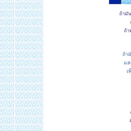
ถ้ามัน
ถ้า
ถ้าม
ละ
เพ