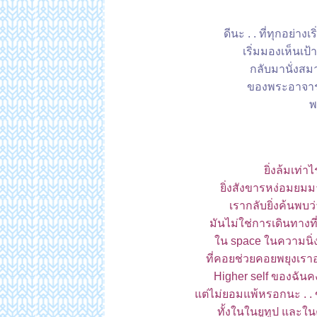
ดีนะ . . ที่ทุกอย่า
เริ่มมองเห็นเป้
กลับมานั่งสมา
ของพระอาจารย์
พ
ิ่งล้มเท่าไ
ิ่งสังขารหง่อมยมมา
เรากลับยิ่งค้นพบว
มันไม่ใช่การเดินทางที่
น space ในความนิ่งเ
ที่คอยช่วยคอยพยุงเราอ
Higher self ของฉันคง
ต่ไม่ยอมแพ้หรอกนะ . . 
ทั้งในในยูทูป และใน