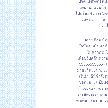
ปกติในชวงก่อนนอน
หง่อมยมแบบนี้กา
ไปพร้อมกับการนั่งส
จนคิดว่า . . ถถ
ก็คงไ
ปลายเดือน มิถุ
จมันสงบไม่พอที่จ
ไม่หวาดไม่ไ
เพื่อปรับคลื่นความถ
55555555555+ เกิ
มาสะกิด . . นาง งง 
(ในฝัน อีนี่กำลังต่อ
บอกแม่ . . แป๊บนึ
ถ้าเจอผีแล้วจะต้
เลยยังขอเวลาคิดต่
คำเตือนว่าเราห่า