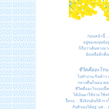
ก่อนหน้านี้ .
อยู่ของมนุษย์อยู่
ก็ถือว่าเดินทางมาค
ังเหลืออีกตั้ง
ชีวิตคืออะไรนะ
ไปทำงาน กินข้าว 
กลางคืนก็นอน พอเช
ชีวิตคืออะไรแบบนี
ได้เงินมาใช้จ่าย ใช้ห
งี้หรอ . . ซึ่งจิงๆมันก็ดี 
กับตัวเองได้อยู่ แต่ .