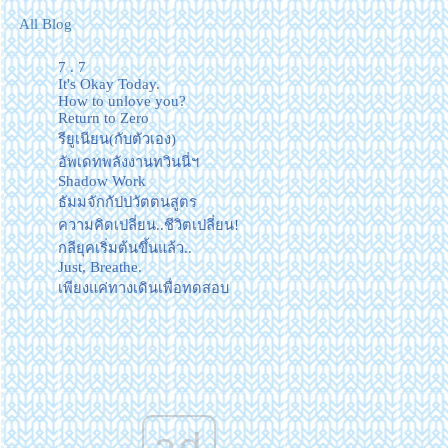
All Blog
7 . 7
It's Okay Today.
How to unlove you?
Return to Zero
รียูเนียน(กับตัวเอง)
อัพเดทพลังงานทวินนี่ฯ
Shadow Work
ธัมมจักกัปปวัตตนสูตร
ความคิดเปลี่ยน..ชีวิตเปลี่ยน!
กลียุคเริ่มต้นขึ้นแล้ว..
Just, Breathe.
เพียงแค่ทางเดินเพื่อทดสอบ
เส้นทางในปีนี้..
เทกระดาน
A day without a topic ;)
ปัจจุบันสำคัญที่สุด
#รถพุ่มพวง la la la that's how it
goes.🎵
ad
ตามรู้..ตามดู..ตามติดเธออยู่นะ