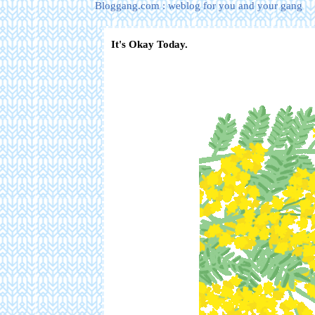
Bloggang.com : weblog for you and your gang
It's Okay Today.