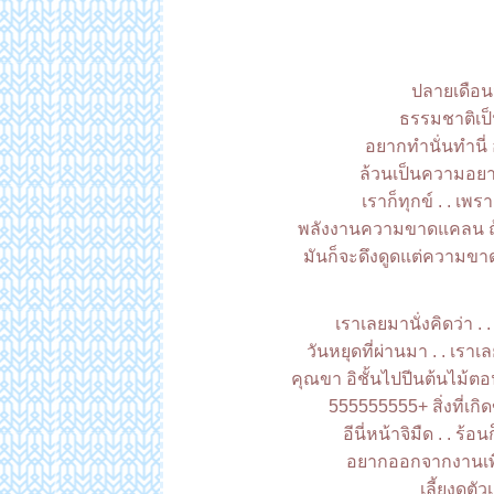
ปลายเดือนม
ธรรมชาติเป็
อยากทำนั่นทำนี
ล้วนเป็นความอยาก
เราก็ทุกข์ . . เพ
พลังงานความขาดแคลน ถ
มันก็จะดึงดูดแต่ความขาดแ
เราเลยมานั่งคิดว่า . 
วันหยุดที่ผ่านมา . . เรา
คุณขา อิชั้นไปปีนต้นไม้ตอ
555555555+ สิ่งที่เกิ
อีนี่หน้าจิมืด . . ร้อ
อยากออกจากงานเพื่
เลี้ยงดูต