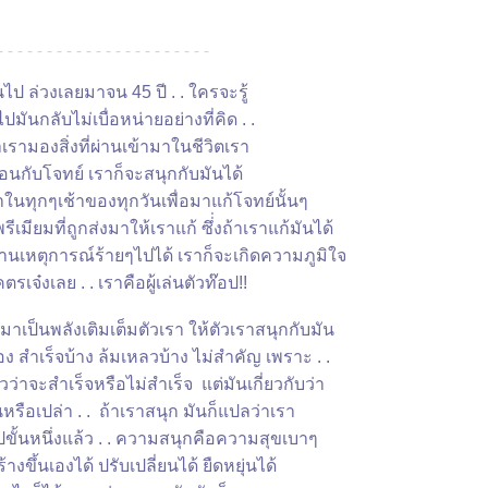
- - - - - - - - - - - - - - - - - - - - - -
ไป ล่วงเลยมาจน 45 ปี . . ใครจะรู้
ไปมันกลับไม่เบื่อหน่ายอย่างที่คิด . .
า​​​​เรามองสิ่งที่ผ่านเข้ามาในชีวิตเรา
อนกับโจทย์ เราก็จะสนุกกับมันได้
าในทุกๆเช้าของทุกวันเพื่อมาแก้โจทย์นั้นๆ
เมียมที่ถูกส่งมาให้เราแก้ ซึ่่งถ้าเราแก้มันได้
ผ่านเหตุการณ์ร้ายๆไปได้ เราก็จะเกิดความภูมิใจ
ตรเจ๋งเลย . . เราคือผู้เล่นตัวท๊อป!!
าเป็นพลังเติมเต็มตัวเรา ให้ตัวเราสนุกกับมัน
อง สำเร็จบ้าง ล้มเหลวบ้าง ไม่สำคัญ เพราะ . .
่ยวว่าจะสำเร็จหรือไม่สำเร็จ แต่มันเกี่ยวกับว่า
นหรือเปล่า . . ถ้าเราสนุก มันก็แปลว่าเรา
ั้นหนึ่งแล้ว . . ความสนุกคือความสุขเบาๆ
างขึ้นเองได้ ปรับเปลี่ยนได้ ยืดหยุ่นได้