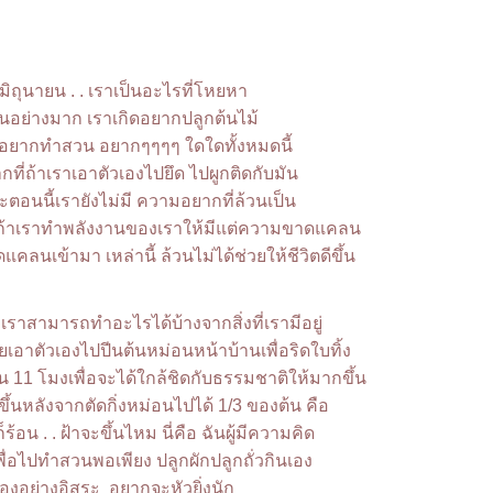
ิถุนายน . . เราเป็นอะไรที่โหยหา
นอย่างมาก เราเกิดอยากปลูกต้นไม้
่ อยากทำสวน อยากๆๆๆๆ ใดใดทั้งหมดนี้
ที่ถ้าเราเอาตัวเองไปยึด ไปผูกติดกับมัน
ราะตอนนี้เรายังไม่มี ความอยากที่ล้วนเป็น
้าเราทำพลังงานของเราให้มีแต่ความขาดแคลน
คลนเข้ามา เหล่านี้ ล้วนไม่ได้ช่วยให้ชีวิตดีขึ้น
. เราสามารถทำอะไรได้บ้างจากสิ่งที่เรามีอยู่
เลยเอาตัวเองไปปีนต้นหม่อนหน้าบ้านเพื่อริดใบทิ้ง
น 11 โมงเพื่อจะได้ใกล้ชิดกับธรรมชาติให้มากขึ้น
ดขึ้นหลังจากตัดกิ่งหม่อนไปได้ 1/3 ของต้น คือ
นก็ร้อน . . ฝ้าจะขึ้นไหม นี่คือ ฉันผู้มีความคิด
อไปทำสวนพอเพียง ปลูกผักปลูกถั่วกินเอง
ัวเองอย่างอิสระ อยากจะหัวยิ่งนัก