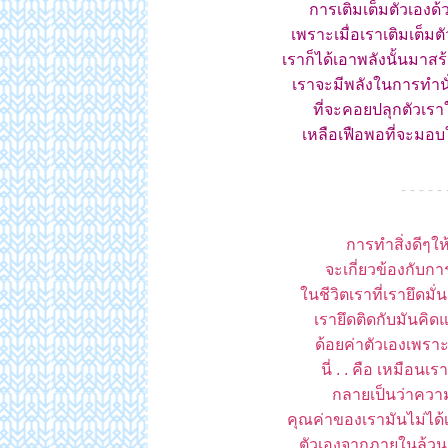
การเติมเต็มตัวเอง
เพราะเมื่อเราเติมเต็
เราก็ได้เอาพลังนั้นมาสร้
เราจะมีพลังในการทำนั่นท
ที่จะคอยปลุกตัวเราให
เหลือเฟือพอที่จะมอบใ
- - - - - 
การทำสิ่งดีๆใ
จะเกี่ยวข้องกับกา
นชีวิตเราที่เรายึดมั่
เรายึดติดกับมันคิด
ด้อยค่าตัวเองเพราะเร
นี่ . . คือ เหมือ
กลายเป็นว่าความอ้
คุณค่าของเรามันไม่ได้เก
ตัวเองจากภายในล้วนๆซ