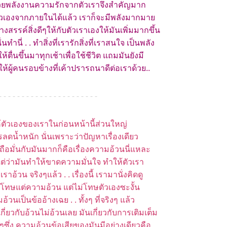
ด้วยพลังงานความรักจากตัวเราจึงสำคัญมาก
มตัวเองจากภายในได้แล้ว เราก็จะมีพลังมากมา
างสรรค์สิ่งดีๆให้กับตัวเราเองให้มันเพิ่มมากขึ้น
ำนี่ . . ทำสิ่งที่เรารักสิ่งที่เราสนใจ เป็นพลัง
้ตื่นขึ้นมาทุกเช้าเพื่อใช้ชีวิต แถมมันยังมี
ห้ผู้คนรอบข้างที่เค้าปรารถนาดีต่อเราด้วย..
- - - - - - - - - - - - - - - - - - - - - -
ห้ตัวเองของเราในก่อนหน้านี้ส่วนใหญ่
รลดน้ำหนัก นั่นเพราะว่าปัญหาเรื่องเดียว
นถือมั่นกับมันมากก็คือเรื่องความอ้วนนี่แหละ
แต่ว่ามันทำให้ขาดความมั่นใจ ทำให้ตัวเรา
าอ้วน จริงๆแล้ว . . เรื่องนี้ เรามานั่งคิดดู
นเราโทษแต่ความอ้วน แต่ไม่โทษตัวเองซะงั้น
วนเป็นข้ออ้างเฉย . . ทั้งๆ ที่จริงๆ แล้ว
ี่ยวกับอ้วนไม่อ้วนเลย มันเกี่ยวกับการเติมเต็ม
ึ่ง ความอ้วนข้อเสียของมันมีอย่างเดียวคือ