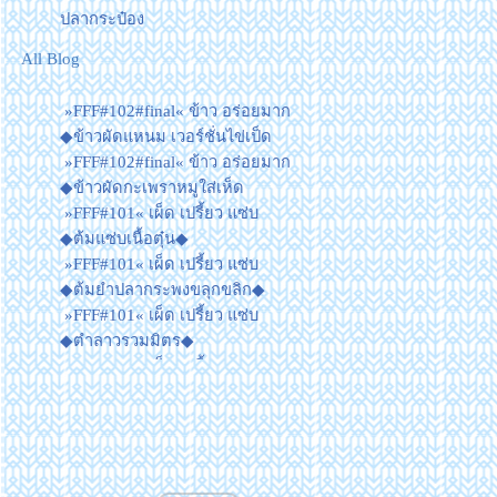
ปลากระป๋อง
All Blog
»FFF#102#final« ข้าว อร่อยมาก
◆ข้าวผัดแหนม เวอร์ชั่นไข่เป็ด
»FFF#102#final« ข้าว อร่อยมาก
◆ข้าวผัดกะเพราหมูใส่เห็ด
»FFF#101« เผ็ด เปรี้ยว แซ่บ
◆ต้มแซ่บเนื้อตุ๋น◆
»FFF#101« เผ็ด เปรี้ยว แซ่บ
◆ต้มยำปลากระพงขลุกขลิก◆
»FFF#101« เผ็ด เปรี้ยว แซ่บ
◆ตำลาวรวมมิตร◆
»FFF#101« เผ็ด เปรี้ยว แซ่บ
◆ไก่นึ่งตะไคร้◆
»FFF#100« Quick Meal ◆ข้าว
ผัดกุนเชียง◆
»FFF#100« Quick Meal ◆ไข่
หวานกล้วยบวชชี◆