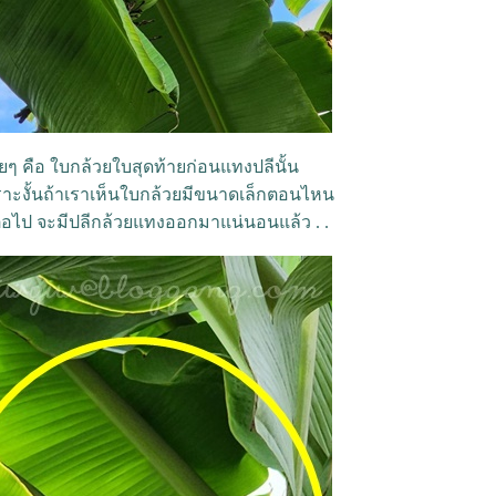
ายๆ คือ ใบกล้วยใบสุดท้ายก่อนแทงปลีนั้น
าะงั้นถ้าเราเห็นใบกล้วยมีขนาดเล็กตอนไหน
อบต่อไป จะมีปลีกล้วยแทงออกมาแน่นอนแล้ว . .