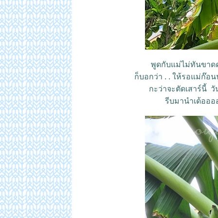
พูดกับแม่ไม่ทันขาด
ก็บอกว่า . . ให้รอแม่ก๊อนน
กะว่าจะตัดเสาร์นี้ ว
รีบมานำเด้อออออ 