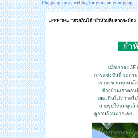
Bloggang.com : weblog for you and your gang
»FFF#86« "สวยกินได้"ยำหัวปลีปลากระป๋อง
ำหั
เมื่อเราลง 3F เ
การแข่งขันนี้ จะตามท
เราจะชวนทุกคนไปดู
ข้างบ้านเราตอนนี
เยอะกินไม่หวาดไม่ไห
ถ่ายรูปให้แม่ดูแล
ดูอวบอ้วนมากเลย . .