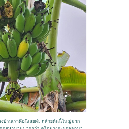
งบ้านเราคือนี่เลยค่ะ กล้วยต้นนี้ใหญ่มาก
รอคอยมานานมากกว่าเครือนางจะผุดออกมา