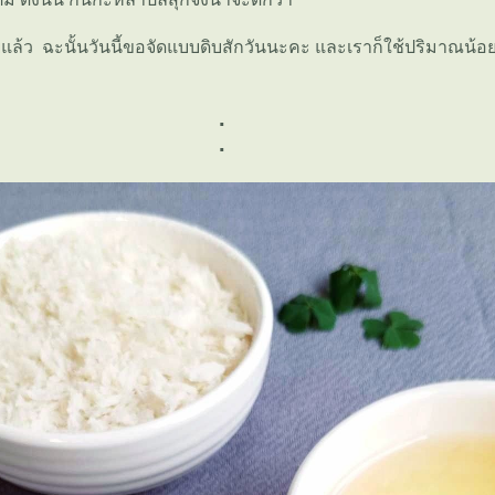
ู่แล้ว ฉะนั้นวันนี้ขอจัดแบบดิบสักวันนะคะ และเราก็ใช้ปริมาณน้อย 
.
.