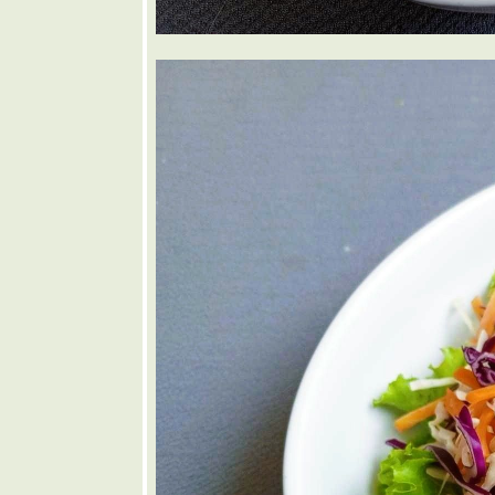
🧡 แกงป่า
เนื้อใส่หน่อ
กระวาน
🩷 สุกี้แห้ง
กุ้งสด
❤️
ซนด์วิช
คิวบา