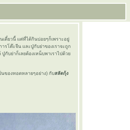
๋ยวนี้ แต่ที่ได้กินบ่อยๆก็เพราะอยู่
ิการโต๊ะจีน และปู่กับย่าของเราจะถูก
้ ปู่กับย่าก็เลยต้องเหน็บพาเราไปด้ว
่เป็นของทอดหลายๆอย่าง) กับ
สลัดกุ้ง