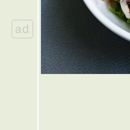
ทอด
🤎 แหนม
เอ็นข้อไก่
ฮมเมด
ad
💜 เห็ดหอม
ผัดพริกสด
💙 ต้ม
จับฉ่า
💚 มันฝรั่ง
ผ่นทอด
กรอบโฮม
เมด
💛 ส้มตำ
ชมพู่
พลาสติก
🧡 ขนมจีน
น้ำใส
ขนมจีนน้ำ
หมู
🩷 ไก่อบวุ้น