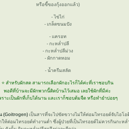
หรือขี้ของกุ้งออกแล้ว)
- ไข่ไก่
- เกล็ดขนมปัง
- แครอท
- กะหล่ำปลี
- กะหล่ำปลีม่วง
- ผักกาดหอม
- น้ำครีมสลัด
⭐ สำหรับผักสด สามารถเลือกผักอะไรก็ได้ค่ะที่เราชอบกิน
พอดีที่บ้านจะมีผักพวกนี้ติดบ้านไว้เสมอ เลยใช้ผักที่มีค่ะ
พราะเป็นผักที่เก็บได้นาน และเราก็ชอบต้มจืด หรือทำยำบ่อยๆ
 (Goitrogen)
เป็นสารที่จะไปขัดขวางไม่ให้ต่อมไทรอยด์จับไอโอด
้ต่อมไทรอยด์ทำงานต่ำ ซึ่งผู้ป่วยที่เป็นไทรอยด์ไม่ควรกินกะหล่
 ดังนั้น กินกะหล่ำปลีสุกจึงน่าจะดีกว่า