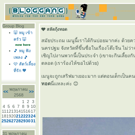
Group Blog
🩶 สลัดกุ้งทอด
🐷 หมู เข้า
ครัว 🐷
สมัยประถม เมนูนี้เราได้กินบ่อยมากค่ะ ด้วยความ
นครปฐม จังหวัดที่ขึ้นชื่อในเรื่องโต๊ะจีน ไม
🎵 หมู ฟัง
เชิญไปงานพวกนี้เป็นประจำ (เขาจะกินเลี้ยงกันช
เพลง 🎵
ตลอด (เราร้องไห้ขอไปด้วย)
🩷 สัตว์เลี้ยง
ที่รัก 🧡
เมนูจะถูกเสริฟมาเยอะมาก แต่ตอนเด็กเป็นคนกิ
ทอด
นี่แหละค่ะ 😊
พฤษภาคม
<<
>>
2568
1
2
3
4
5
6
7
8
9
10
11
12
13
14
15
16
17
18
19
20
21
22
23
24
25
26
27
28
29
30
31
31 พฤษภาคม