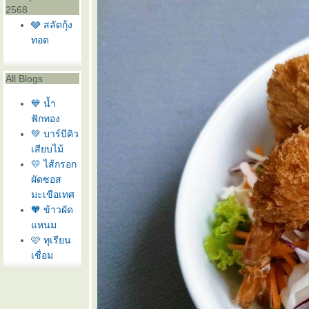
2568
🩶 สลัดกุ้ง
ทอด
All Blogs
💙 น้ำ
ฟักทอง
💚 บาร์บีคิว
เสียบไม้
💛 ไส้กรอก
ผัดซอส
มะเขือเทศ
🧡 ข้าวผัด
หนม
🩷 ทุเรียน
เชื่อม
❤️ แครอท
ทอด
🩶 สลัดกุ้ง