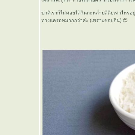
🩷 ยำ
มะม่วง
ปกติเราก็ไม่ค่อยได้กินกะหล่ำปลีดิบเท่าไหร่อย
❤️ ต้มเลือด
ทางแครอทมากกว่าค่ะ (เพราะชอบกิน) 😊
หมู
🩶 แกงส้ม
มะละกอใส่
ดอกแค
🤎 ขนมจีน
น้ำยาหยวก
กล้ว
💜 ข้าวยำ
ไก่แซ่บ
💙 เชพเพิร์ด
พา
💚 ไก่ทอด
ซอสมะขาม
💛 แกงกะทิ
หมูย่างใส่ฝัก
เพกา
🧡 สลัดแอ
ปเปิ้ล