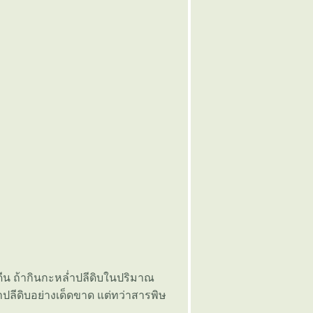
ีน ถ้ากินกะหล่ำปลีดิบในปริมาณ
ำปลีดิบอย่างเด็ดขาด แต่ทว่าสารพิษ