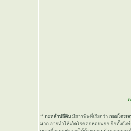
เส้น
❤️ ขนมจีน
น้ำยาป่า
🩶 เกี๊ยวน้ำ
ต้มยำ
🤎 แกงคั่ว
หอยแมลงภู่
บชะพลู
💜 ขาหมู
ต้มยำใบ
ชะมวง
💙 น้ำตกไก่
อบน้ำผึ้ง
💚 บะหมี่
ห้งไก่อบ
น้ำผึ้ง
เ
💛 ส้มตำ
หัวปลี
**
กะหล่ำปลีดิบ
มีสารพิษที่เรียกว่า
กอยโตรเจน
🧡 ราดหน้า
มาก อาจทำให้เกิดโรคคอหอยพอก อีกทั้งยังทำให
หมูหมัก
เหล่านี้จะถูกทำลายได้ด้วยความร้อนจากการต้ม