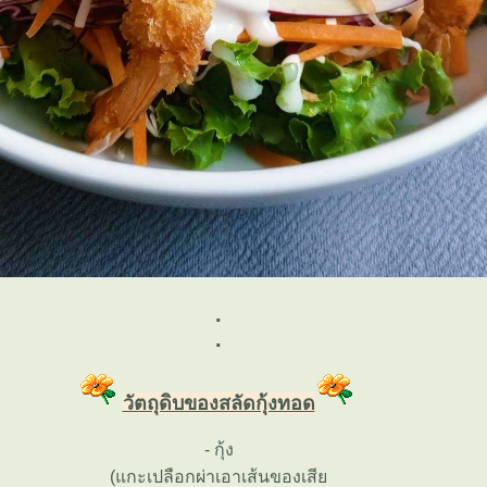
.
.
วัตถุดิบของสลัดกุ้งทอด
- กุ้ง
(แกะเปลือกผ่าเอาเส้นของเสี