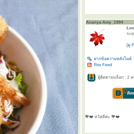
Ananya Amy_1994
Loc
ระย
[ดู 
ฝากข้อความหลังไมค์
Rss Feed
ผู้ติดตามบล็อก : 2 ค
🧡❤️ สวัสดีค่ะ 🧡❤️