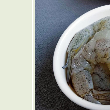
🩷 ขนมปัง
พิซซ่า
❤️ แกงเห็ด
เจ็ดอย่าง
🩶 หมู
ทอดน้ำปลา
🤎 ต้มแซ่บก
ระดูกอ่อน
บพา
💜 พริกยัด
ไส้
💙 ไส้กรอก
อีสานโฮม
เมด
💚 หมูผัด
กระเทียม
พริกไท
💛 น้ำพริก
ปลาทูใส่
เห็ดฟาง