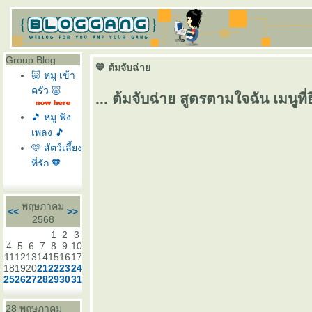
Group Blog
💙 ต้มจับฉ่า
🐷 หมู เข้า
ครัว 🐷
... ต้มจับฉ่าย สูตรตามใจฉัน เมนูที่ยิ
🎵 หมู ฟัง
เพลง 🎵
🩷 สัตว์เลี้ยง
ที่รัก 🧡
พฤษภาคม
<<
>>
2568
1
2
3
4
5
6
7
8
9
10
11
12
13
14
15
16
17
18
19
20
21
22
23
24
25
26
27
28
29
30
31
28 พฤษภาคม