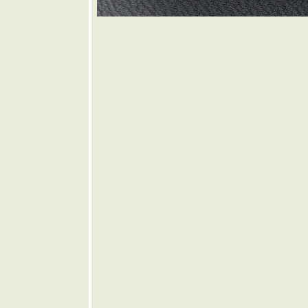
เส้น
❤️ ขนมจีน
น้ำยาป่า
🩶 เกี๊ยวน้ำ
ต้มยำ
🤎 แกงคั่ว
หอยแมลงภู่
บชะพลู
💜 ขาหมู
ต้มยำใบ
ชะมวง
💙 น้ำตกไก่
อบน้ำผึ้ง
💚 บะหมี่
ห้งไก่อบ
น้ำผึ้ง
💛 ส้มตำ
หัวปลี
🧡 ราดหน้า
หมูหมัก