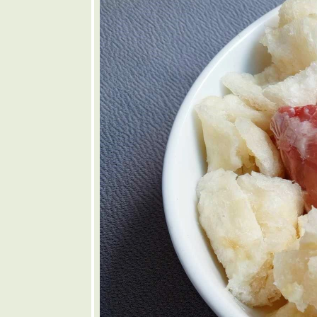
🩷 ขนมปัง
พิซซ่า
❤️ แกงเห็ด
เจ็ดอย่าง
🩶 หมู
ทอดน้ำปลา
🤎 ต้มแซ่บก
ระดูกอ่อน
บพา
💜 พริกยัด
ไส้
💙 ไส้กรอก
อีสานโฮม
เมด
💚 หมูผัด
กระเทียม
พริกไท
💛 น้ำพริก
ปลาทูใส่
เห็ดฟาง