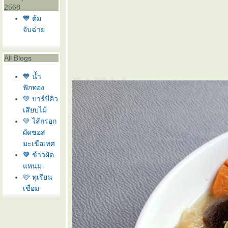
2568
💙 ต้ม
จับฉ่า
All Blogs
💙 น้ำ
ฟักทอง
💚 บาร์บีคิว
เสียบไม้
💛 ไส้กรอก
ผัดซอส
มะเขือเทศ
🧡 ข้าวผัด
หนม
🩷 ทุเรียน
เชื่อม
❤️ แครอท
ทอด
🩶 สลัดกุ้ง