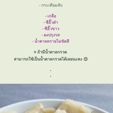
- กระเทียมสับ
- เกลือ
- ซีอิ๊วดำ
- ซีอิ๊วขาว
- ผงปรุงรส
- น้ำตาลทรายไม่ขัดสี
⭐ ถ้ามีน้ำตาลกรวด
สามารถใช้เป็นน้ำตาลกรวดได้เลยนะคะ 😊
.
.