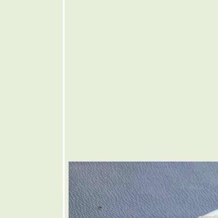
🩷 ยำ
มะม่วง
❤️ ต้มเลือด
หมู
🩶 แกงส้ม
มะละกอใส่
ดอกแค
🤎 ขนมจีน
น้ำยาหยวก
กล้ว
💜 ข้าวยำ
ไก่แซ่บ
💙 เชพเพิร์ด
พา
💚 ไก่ทอด
ซอสมะขาม
💛 แกงกะทิ
หมูย่างใส่ฝัก
เพกา
🧡 สลัดแอ
ปเปิ้ล