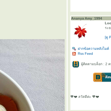
Ananya Amy_1994
Loc
ระย
[ดู 
ฝากข้อความหลังไมค์
Rss Feed
ผู้ติดตามบล็อก : 2 ค
🧡❤️ สวัสดีค่ะ 🧡❤️