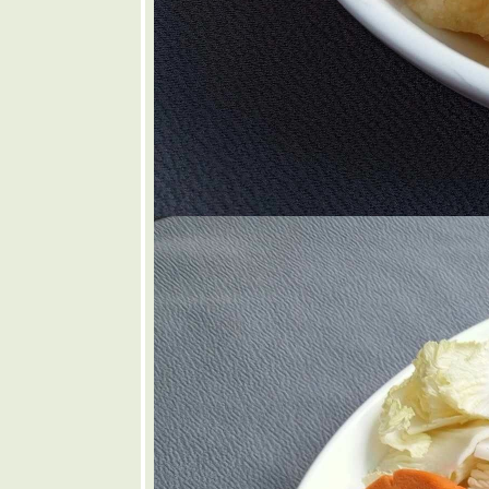
🧡 แกงป่า
เนื้อใส่หน่อ
กระวาน
🩷 สุกี้แห้ง
กุ้งสด
❤️
ซนด์วิช
คิวบา