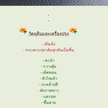
.
.
วัตถุดิบและเครื่องปรุง
- เอียเล้ง
- กระเพาะปลาต้มสุกหั่นเป็นชิ้น
- คะน้า
- กวางตุ้ง
- เห็ดหอม
- หัวไชเท้า
- กะหล่ำปลี
- ผักกาดขาว
- แครอท
- ขึ้นฉ่า