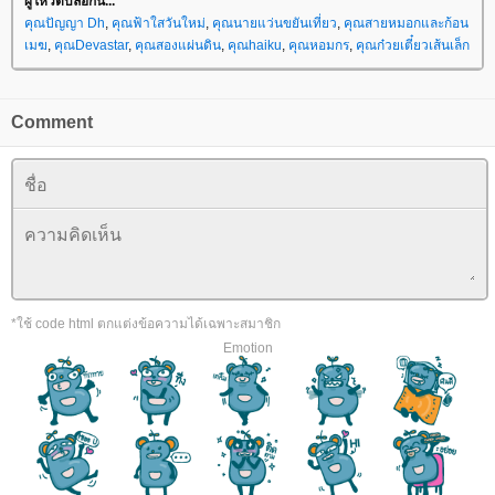
ผู้โหวตบล็อกนี้...
คุณปัญญา Dh
,
คุณฟ้าใสวันใหม่
,
คุณนายแว่นขยันเที่ยว
,
คุณสายหมอกและก้อน
เมฆ
,
คุณDevastar
,
คุณสองแผ่นดิน
,
คุณhaiku
,
คุณหอมกร
,
คุณก๋วยเตี๋ยวเส้นเล็ก
Comment
*ใช้ code html ตกแต่งข้อความได้เฉพาะสมาชิก
Emotion