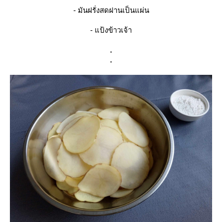
- มันฝรั่งสดฝานเป็นแผ่น
- แป้งข้าวเจ้า
.
.