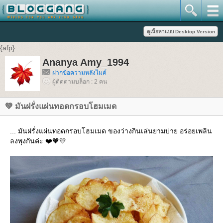
{afp}
Ananya Amy_1994
ฝากข้อความหลังไมค์
ผู้ติดตามบล็อก : 2 คน
💚 มันฝรั่งแผ่นทอดกรอบโฮมเมด
... มันฝรั่งแผ่นทอดกรอบโฮมเมด ของว่างกินเล่นยามบ่าย อร่อยเพลิน
ลงพุงกันค่ะ ❤️🧡💛