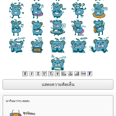
น่ากินมากๆ เลยค่ะ