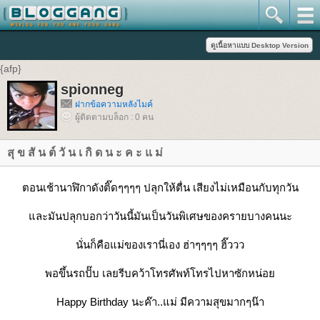
{afp}
spionneg
ฝากข้อความหลังไมค์
ผู้ติดตามบล็อก : 0 คน
สุ ข สั น ต์ วั น เ กิ ด น ะ ค ะ แ ม่
ตอนเช้านาฬิกาดังติ๊ดๆๆๆๆ ปลุกให้ตื่น เสียงไม่เหมือนกับทุกวัน
และมันปลุกบอกว่าวันนี้มันเป็นวันพิเศษของครายบางคนนะ
นั่นก็คือแม่ของเรานี่เอง ฮ่าๆๆๆๆ ฮิ๊ววว
พอขึ้นรถปั๊บ เลยรีบคว้าโทรศัพท์โทรไปหาซักหน่อย
Happy Birthday นะค๊า..แม่ มีความสุขมากๆน๊า