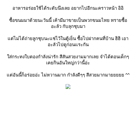
อาหารอร่อยใช้ได้ระดับนึงเลย อยากไปอีกนะคราวหน้า อิอิ
ซื้อขนมมาด้วยนะวันนี้ เค้ามีมาขายเป็นพวกขนมไทย ทรายซื้อ
อะลัว กับลุกชุบมา
แต่ไม่ได้ถ่ายลูกชุบนะแช่ไว้ในตู้เย็น ซื้อไปฝากคนที่บ้าน ฮิฮิ เอา
อะลัวไปดูก่อนแระกัน
ใส่กระทงใบตองกำลังน่ารัก สีสันสวยงามมากเลย จำได้ตอนเด็กๆ
เคยกินอันใหญ่กว่านี้อ่ะ
แต่อันนี้ก็อร่อยอ่ะ ไม่หวานมาก กำลังดีๆๆ สีสวยมากมายยยยย ^^