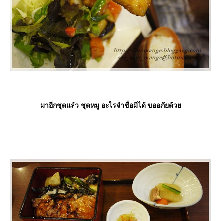
มาอีกชุดแล้ว ชุดหมู อะไรจำชื่อมิได้ ขออภัยด้ว