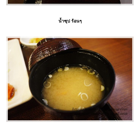
น้ำซุป ร้อนๆ