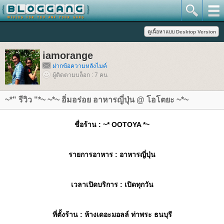
iamorange
ฝากข้อความหลังไมค์
ผู้ติดตามบล็อก : 7 คน
~*" รีวิว "*~ ~*~ อิ่มอร่อย อาหารญี่ปุ่น @ โอโตยะ ~*~
ชื่อร้าน
: ~* OOTOYA *~
รายการอาหาร
: อาหารญี่ปุ่น
เวลาเปิดบริการ
: เปิดทุกวัน
ที่ตั้งร้าน
: ห้างเดอะมอลล์ ท่าพระ ธนบุรี