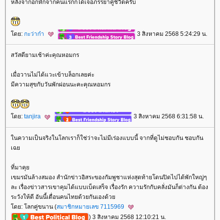
หลังจากอกหักจากคนแรกก็ได้เจอภรรยาคู่ชีวิตครับ
ดย:
กะว่าก๋า
3 สิงหาคม 2568 5:24:29 น.
สวัสดียามเช้าค่ะคุณหอมกร
เมื่อวานไม่ได้แวะเข้าบล็อกเลยค่ะ
มีความสุขกับวันพักผ่อนนะคะคุณหอมกร
ดย:
tanjira
3 สิงหาคม 2568 6:31:58 น.
นความเป็นจริงในโลกเราก็ใช่ว่าจะไม่มีเร่องแบบนี้ จากที่ดูไม่ชอบกัน ชอบกัน
เฉ
ที่มาคุ
เขมรมันล้างสมอง สำนักข่าวอิสระของกัมพูชาแห่งสุดท้ายโดนปิดไปได้พักใหญ่ๆ
ละ เรื่องข่าวสารเขาคุมได้แบบเบ็ดเสร็จ เรื่องรัก ความรักกับคลั่งมันก็ต่างกัน ต้อง
ระวังให้ดี อันนี้เตื่อนคนไทยด้วยกันเองด้ว
ดย: โลกคู่ขนาน (
สมาชิกหมายเลข 7115969
) 3 สิงหาคม 2568 12:10:21 น.