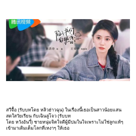
สวีจื้อ (รับบทโดย หลิวฮ่าวฉุน) ในเรื่องนี้เธอเป็นสาวน้อยแสน
สดใสวัยเรียน กับเฉินลู่โจว (รับบท
ดย หวังอันวี๋) ชายหนุ่มจิตใจดีผู้มีปมในใจเพราะไม่ใช่ลูกแท้ๆ
เข้ามาเติมเต็มโลกที่เหงาๆ ให้เธอ