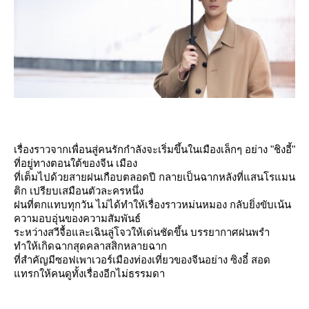
เรื่องราวจากเพื่อนสู่คนรักกำลังจะเริ่มขึ้นในเมืองเล็กๆ อย่าง "ชิงอี้"
ที่อยู่ทางตอนใต้ของจีน เมือง
ที่เต็มไปด้วยสายฝนเกือบตลอดปี กลายเป็นฉากหลังที่แสนโรแมน
ติก เปรียบเสมือนตัวละครหนึ่ง
ฝนที่ตกแทบทุกวัน ไม่ได้ทำให้เรื่องราวหม่นหมอง กลับยิ่งขับเน้น
ความอบอุ่นของความสัมพันธ์
ระหว่างสวีจื้อและเฉินลู่โจวให้เด่นชัดขึ้น บรรยากาศฝนพรำ
ทำให้เกิดฉากสุดคลาสสิกหลายฉาก
ที่สำคัญมีซอฟเพาเวอร์เมืองท่องเที่ยวของจีนอย่าง ซิงอี๋ สอด
ทรกให้คนดูทั้งเรื่องอีกไม่ธรรมดา