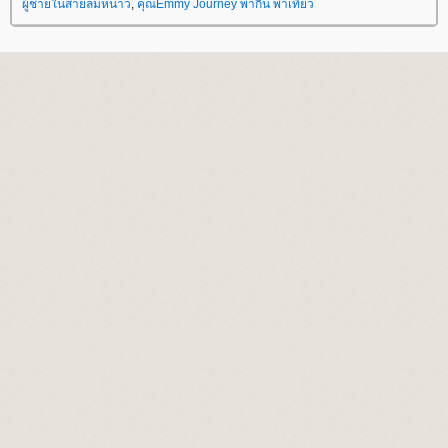
ผู้ชายในสายลมหนาว
,
คุณEmmy Journey พากิน พาเที่ยว