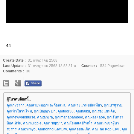
44
Create Date :
31 กรกฎาคม 2568
Last Update :
31 กรกฎาคม 2568 18:53:31 น.
Counter :
534 Pageviews.
Comments :
30
ผู้โหวตบล็อกนี้...
คุณกะว่าก๋า
,
คุณสายหมอกและก้อนเมฆ
,
คุณนายแว่นขยันเที่ยว
,
คุณปรศุราม
,
คุณฟ้าใสวันใหม่
,
คุณปัญญา Dh
,
คุณtoor36
,
คุณhaiku
,
คุณสองแผ่นดิน
,
คุณnewyorknurse
,
คุณtanjira
,
คุณmariabamboo
,
คุณkae+aoe
,
คุณจันทรา
น็อคเทิร์น
,
คุณmultiple
,
คุณ**mp5**
,
คุณโฮมสเตย์ริมน้ำ
,
คุณแมวเซาผู้น่า
สงสาร
,
คุณkhimyo
,
คุณnonnoiGiwGiw
,
คุณดอยสะเก็ด
,
คุณThe Kop Civil
,
คุณ