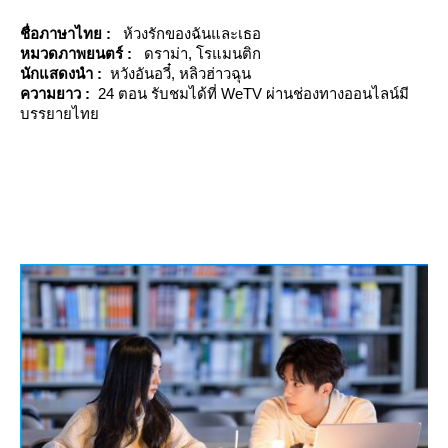
ชื่อภาษาไทย :
ห้วงรักของฉันและเธอ
หมวดภาพยนตร์ :
ดราม่า, โรแมนติก
นักแสดงนำ :
หวังอันอวี๋, หลิวฮ่าวฉุน
ความยาว :
24 ตอน รับชมได้ที่ WeTV ผ่านช่องทางออนไลน์มี
บรรยายไท