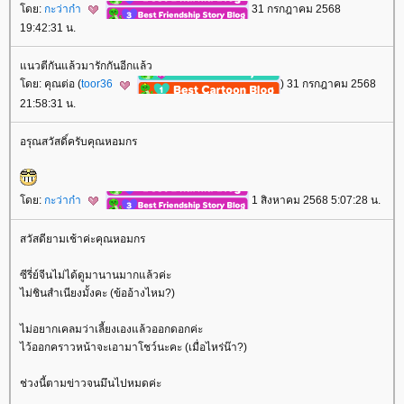
ดย:
กะว่าก๋า
31 กรกฎาคม 2568
19:42:31 น.
นวตีกันแล้วมารักกันอีกแล้ว
ดย: คุณต่อ (
toor36
) 31 กรกฎาคม 2568
21:58:31 น.
อรุณสวัสดิ์ครับคุณหอมกร
ดย:
กะว่าก๋า
1 สิงหาคม 2568 5:07:28 น.
สวัสดียามเช้าค่ะคุณหอมกร
ซีรี่ย์จีนไม่ได้ดูมานานมากแล้วค่ะ
ไม่ชินสำเนียงมั้งคะ (ข้ออ้างไหม?)
ไม่อยากเคลมว่าเลี้ยงเองแล้วออกดอกค่ะ
ไว้ออกคราวหน้าจะเอามาโชว์นะคะ (เมื่อไหร่น๊า?)
ช่วงนี้ตามข่าวจนมึนไปหมดค่ะ