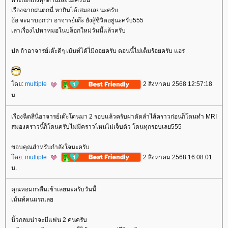
พระเอกเก่งทุกด้านเลยนะครับนี่
เรื่องฉากฝนตกนี่ หากินได้เสมอเลยนะครับ
อ้อ จะมาบอกว่า อาจารย์เต๊ะ ยังสู้ชีวิตอยู่นะครับ555
เล่าเรื่องไปหาหมอในบล็อกใหม่วันนี้แล้วครับ
ปล ถ้าอาจารย์เต๊ะดีๆ เม้นท์ได้ไ่มีถอยครับ ตอนนี้ไม่เต็มร้อยครับ แฮร่
ดย:
multiple
2 สิงหาคม 2568 12:57:18
น.
เรื่องฉีดสีนี่อาจารย์เต๊ะโดนมา 2 รอบแล้วครับผ่าตัดลำไส้คราวก่อนก็โดนทำ MRI
สมองคราวนี้ก็โดนครับไม่มีคราวไหนไม่เจ็บตัว โดนทุกรอบเลย555
ขอบคุณสำหรับกำลังใจนะครับ
ดย:
multiple
2 สิงหาคม 2568 16:08:01
น.
คุณหอมกรตื่นเช้าเลยนะครับวันนี้
เม้นท์คนแรกเล
นิ้วกลมน่าจะมีแฟน 2 คนครับ