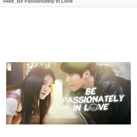
4468_Be Passionately in Love