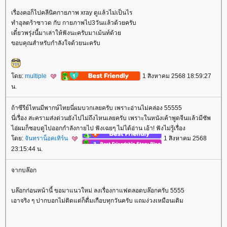
เรื่องคอก็ไปคลีนิคกายภาพ xray ดูแล้วไม่เป็นไร
ทำอุลตร้าซาวด กับ กายภาพไป3วันแล้วด้วยครับ
เดี๋ยวพรุ่งนี้มาเล่าให้ฟังนะครับมาเม้นท์ด้ว
ขอบคุณสำหรับกำลังใจด้วยนะครับ
ดย:
multiple
1 สิงหาคม 2568 18:59:27
น.
ถ้าซีรีย์ไหนมีพากษ์ไทยนี่ผมบวกเลยครับ เพราะอ่านไม่คล่อง 55555
นี่เรื่อง สะครามส่งด่วนยังไปไม่ถึงไหนเลยครับ เพราะในหนังเค้าพูดจีนแล้วมีซัพ
ไอ่ผมก็ชอบดูไปออกกำลังกายไป ฟังเฉยๆ ไม่ได้อ่าน เอ้า! ฟังไม่รู้เรื่อง
ดย:
จันทราน็อคเทิร์น
1 สิงหาคม 2568
23:15:44 น.
จากบล๊อก
บล๊อกก่อนหน้านี้ ขอมาแนวใหม่ ลงเรื่องกาแฟตลอดบล๊อกครับ 5555
เอาจริง ๆ ปากบอกไม่ติดแต่ก็ดื่มเกือบทุกวันครับ แถมง่วงเหมือนเดิม