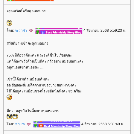
อรุณสวัสดิ์ครับคุณหอมกร
ดย:
กะว่าก๋า
4 สิงหาคม 2568 5:59:23 น.
สวัสดียามเช้าค่ะคุณหอมกร
75% ก็ถือว่าดีนะคะ และจะดีขึ้นไปเรื่อยๆค่ะ
ต่ก็ต้องระวังด้วยเป็นดีค่ะ กลัวอย่างหมอบอกนะคะ
ถนุถนอนเขาหน่อยค่ะ ....
เช้านี้ได้แฟดำเหมือนเดิมค่ะ
อ่อ ธัญลองสั่งเมล็ดกาแฟของปางขอนมาชงค่ะ
ช้ได้อยู่ค่ะ เหมือนช่วงนี้จะขยันนิดนึงค่ะ ชงเครื่อง
มีความสุขกับวันนี้นะคะคุณหอมกร
ดย:
tanjira
4 สิงหาคม 2568 6:31:49 น.