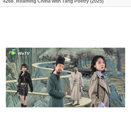
4268_Roaming China with Tang Poetry (2025)