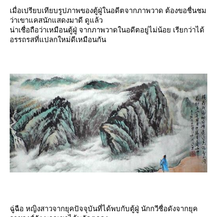
เมื่อเปรียบเทียบรูปภาพของตู้ฝู่ในอดีตจากภาพวาด ต้องขอชื่นชม
ว่าเขาแคสนักแสดงมาดี ดูแล้ว
น่าเชื่อถือว่าเหมือนตู้ฝู่ จากภาพวาดในอดีตอยู่ไม่น้อย เรียกว่าได้
อรรถรสที่แปลกใหม่ดีเหมือนกัน
ฉู่ฉือ หญิงสาวจากยุคปัจจุบันที่ได้พบกับตู้ฝู่ นักกวีชื่อดังจากยุค