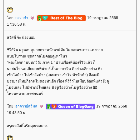
ดย:
กะว่าก๋า
19 กรกฎาคม 2568
17:36:58 น.
สวัสดี จ้ะ น้องหอม
ซีรี่ย์จีน ครูชอบดูมากกว่าหนังชาติอื่น โดยเฉพาะการแต่งกา
บบโบราณ ชุดสากลไม่ค่อยดูเท่าไหร่
"ท่องโลกตามบทกวีถัง ภาค 1 " อ่านเรื่องที่น้องรีวิวแล้ว ก็
น่าสนใจ นะ เสียดายที่พากย์เป็นภาษาจีน ดีอย่างเสียอย่าง ฟัง
เข้าใจบ้าง ไม่เข้าใจบ้าง (เยอะกว่าเข้าใจ ห้าห้าห้า) ถึงจะมี
บรรยายไทยก็อ่านไมค่อยทันอีก เรื่อง ที่รีวิวไปเมื่อบล็อกที่แล้วยังดู
ุูไม่จบเลย ไม่มีพากย์ไทยเลย ฟังรู้เรื่องบ้างไม่รู้เรื่องบ้าง อิอิ
หวดหมวด ภาพยนตร์
ดย:
อาจารย์สุวิมล
19 กรกฎาคม 2568
19:43:50 น.
อรุณสวัสดิ์ครับคุณหอมกร