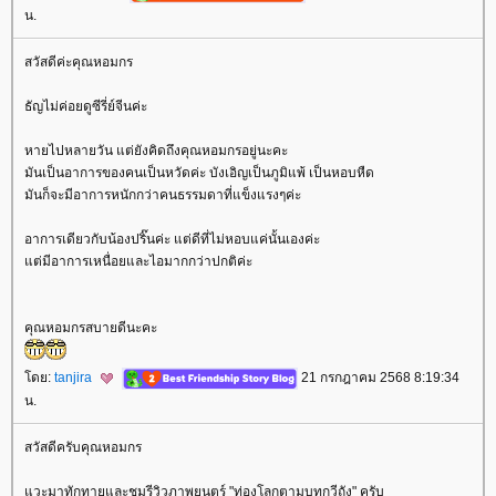
น.
สวัสดีค่ะคุณหอมกร
ธัญไม่ค่อยดูซีรี่ย์จีนค่ะ
หายไปหลายวัน แต่ยังคิดถึงคุณหอมกรอยู่นะคะ
มันเป็นอาการของคนเป็นหวัดค่ะ บังเอิญเป็นภูมิแพ้ เป็นหอบหืด
มันก็จะมีอาการหนักกว่าคนธรรมดาที่แข็งแรงๆค่ะ
อาการเดียวกับน้องปริ๊นค่ะ แต่ดีที่ไม่หอบแค่นั้นเองค่ะ
ต่มีอาการเหนื่อยและไอมากกว่าปกติค่ะ
คุณหอมกรสบายดีนะคะ
ดย:
tanjira
21 กรกฎาคม 2568 8:19:34
น.
สวัสดีครับคุณหอมกร
วะมาทักทายและชมรีวิวภาพยนตร์ "ท่องโลกตามบทกวีถัง" ครับ