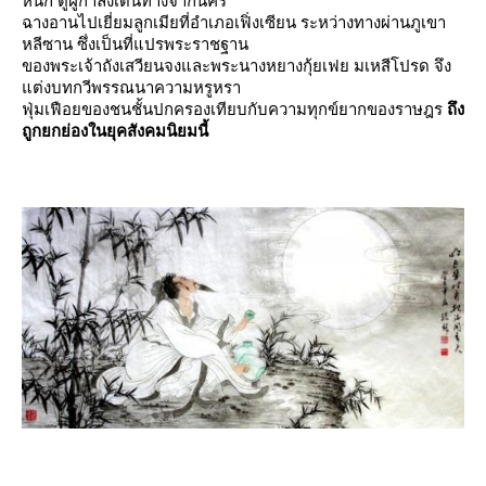
หนัก ตู้ฝู่กำลังเดินทางจากนคร
ฉางอานไปเยี่ยมลูกเมียที่อำเภอเฟิ่งเซียน ระหว่างทางผ่านภูเขา
หลีซาน ซึ่งเป็นที่แปรพระราชฐาน
ของพระเจ้าถังเสวียนจงและพระนางหยางกุ้ยเฟย มเหสีโปรด จึง
ต่งบทกวีพรรณนาความหรูหรา
ฟุ่มเฟือยของชนชั้นปกครองเทียบกับความทุกข์ยากของราษฎร
ถึง
ถูกยกย่องในยุคสังคมนิยมนี้