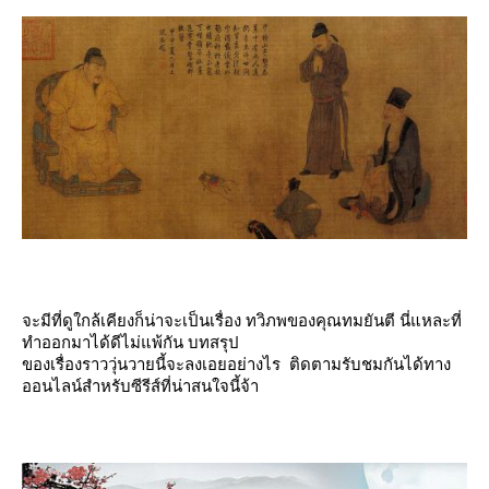
จะมีที่ดูใกล้เคียงก็น่าจะเป็นเรื่อง ทวิภพของคุณทมยันตี นี่แหละที่
ทำออกมาได้ดีไม่แพ้กัน บทสรุป
ของเรื่องราววุ่นวายนี้จะลงเอยอย่างไร ติดตามรับชมกันได้ทาง
ออนไลน์สำหรับซีรีส์ที่น่าสนใจนี้จ้า