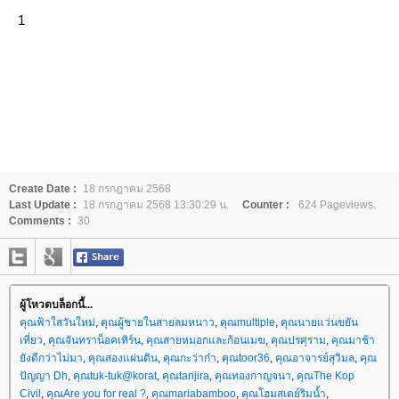
1
Create Date :
18 กรกฎาคม 2568
Last Update :
18 กรกฎาคม 2568 13:30:29 น.
Counter :
624 Pageviews.
Comments :
30
ผู้โหวตบล็อกนี้...
คุณฟ้าใสวันใหม่
,
คุณผู้ชายในสายลมหนาว
,
คุณmultiple
,
คุณนายแว่นขยัน
เที่ยว
,
คุณจันทราน็อคเทิร์น
,
คุณสายหมอกและก้อนเมฆ
,
คุณปรศุราม
,
คุณมาช้า
ังดีกว่าไม่มา
,
คุณสองแผ่นดิน
,
คุณกะว่าก๋า
,
คุณtoor36
,
คุณอาจารย์สุวิมล
,
คุณ
ปัญญา Dh
,
คุณtuk-tuk@korat
,
คุณtanjira
,
คุณทองกาญจนา
,
คุณThe Kop
Civil
,
คุณAre you for real ?
,
คุณmariabamboo
,
คุณโฮมสเตย์ริมน้ำ
,