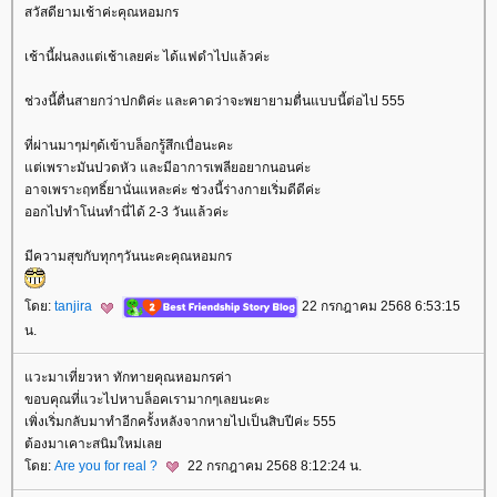
สวัสดียามเช้าค่ะคุณหอมกร
เช้านี้ฝนลงแต่เช้าเลยค่ะ ได้แฟดำไปแล้วค่ะ
ช่วงนี้ตื่นสายกว่าปกติค่ะ และคาดว่าจะพยายามตื่นแบบนี้ต่อไป 555
ที่ผ่านมาๆม่ๆด้เข้าบล็อกรู้สึกเบื่อนะคะ
ต่เพราะมันปวดหัว และมีอาการเพลียอยากนอนค่ะ
อาจเพราะฤทธิ์ยานั่นแหละค่ะ ช่วงนี้ร่างกายเริ่มดีดีค่ะ
ออกไปทำโน่นทำนี่ได้ 2-3 วันแล้วค่ะ
มีความสุขกับทุกๆวันนะคะคุณหอมกร
ดย:
tanjira
22 กรกฎาคม 2568 6:53:15
น.
วะมาเที่ยวหา ทักทายคุณหอมกรค่า
ขอบคุณที่แวะไปหาบล็อคเรามากๆเลยนะคะ
เพิ่งเริ่มกลับมาทำอีกครั้งหลังจากหายไปเป็นสิบปีค่ะ 555
ต้องมาเคาะสนิมใหม่เล
ดย:
Are you for real ?
22 กรกฎาคม 2568 8:12:24 น.