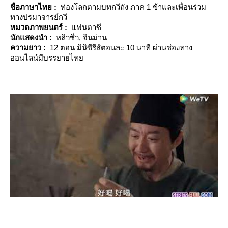
ชื่อภาษาไทย :
ท่องโลกตามบทกวีถัง ภาค 1 ข้าและเพื่อนร่วม
ทางปรมาจารย์กวี
หมวดภาพยน
ตร์
:
ฟนตาซี
นักแสดงนำ :
หลิวซิ่ว, จินม่าน
ความยาว :
12 ตอน มินิซีรีส์ตอนละ 10 นาที ผ่านช่องทาง
ออนไลน์มีบรรยายไท