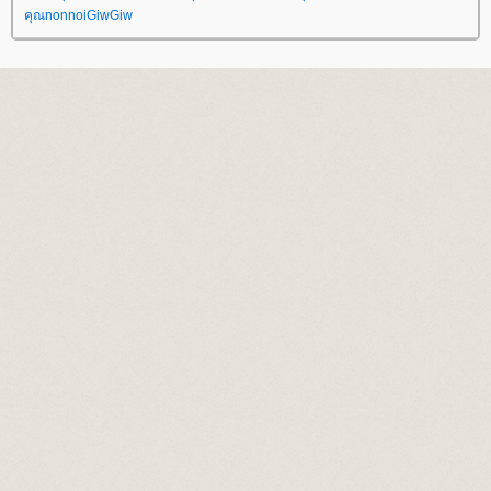
คุณnonnoiGiwGiw