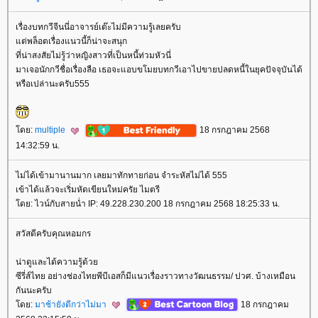
เรื่องบทกวีจีนนี่อาจารย์เต๊ะไม่มีความรู้เลยครับ
ต่พล็อตเรื่องแนวนี้ก็น่าจะสนุก
ที่น่าสงสัยไม่รู้ว่าหญิงสาวที่เป็นหนี้ท่วมหัวนี่
มาเจอนักกวีชื่อเรื่องลือ เธอจะแอบขโมยบทกวีเอาไปขายปลดหนี้ในยุคปัจจุบันได้
หรือเปล่านะครับ555
ดย:
multiple
18 กรกฎาคม 2568
14:32:59 น.
ไม่ได้เข้ามานานมาก เลยมาทักทายก่อน จำระหัสไม่ได้ 555
เข้าได้แล้วจะเริ่มหัดเขียนใหม่ครัย ไมตรี
ดย: ไวน์กับสายน่ำ IP: 49.228.230.200 18 กรกฎาคม 2568 18:25:33 น.
สวัสดีครับคุณหอมกร
น่าดูและได้ความรู้ด้ว
ซีรี่ส์ไทย อย่างช่องไทยพีบีเอสก็มีแนวเรื่องราวทางวัฒนธรรม/ ปวศ. บ้างเหมือน
กันนะครับ
ดย:
มาช้ายังดีกว่าไม่มา
18 กรกฎาคม