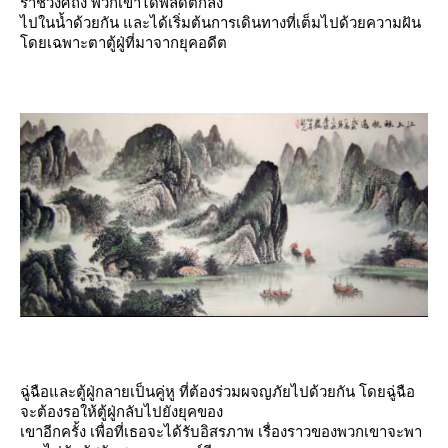
ราชวงศ์ถัง พวกเขาได้พลัดตกลง
ไปในน้ำด้วยกัน และได้เริ่มต้นการเดินทางที่เต็มไปด้วยความฝัน
ดยเฉพาะตาตู้ฝู่ที่มาจากยุคอดีต
ฉู่ฉือและตู้ฝู่กลายเป็นคู่หู ที่ต้องร่วมผจญภัยไปด้วยกัน โดยฉู่ฉือ
จะต้องรอให้ตู้ฝู่กลับไปยังยุคของ
เขาอีกครั้ง เพื่อที่เธอจะได้รับอิสรภาพ เรื่องราวของพวกเขาจะพา