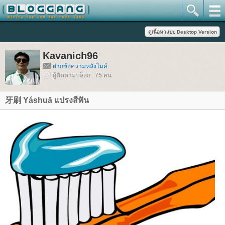
Kavanich96
ฝากข้อความหลังไมค์
ผู้ติดตามบล็อก : 75 คน
牙刷 Yáshuā แปรงสีฟัน