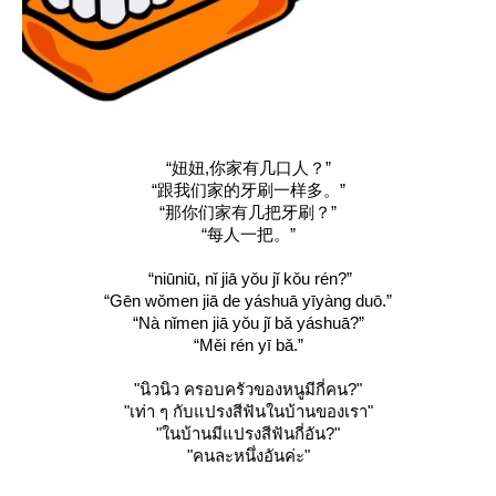
“妞妞,你家有几口人？”
“跟我们家的牙刷一样多。”
“那你们家有几把牙刷？”
“每人一把。”
“niūniū, nǐ jiā yǒu jǐ kǒu rén?”
“Gēn wǒmen jiā de yáshuā yīyàng duō.”
“Nà nǐmen jiā yǒu jǐ bǎ yáshuā?”
“Měi rén yī bǎ.”
"นิวนิว ครอบครัวของหนูมีกี่คน?"
"เท่า ๆ กับแปรงสีฟันในบ้านของเรา"
"ในบ้านมีแปรงสีฟันกี่อัน?"
"คนละหนึ่งอันค่ะ"