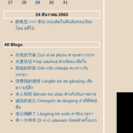
27
28
29
30
31
24 ธันวาคม 2563
静夜思 >>> 李白 ครุ่นคิดในคืนอันสงบเงียบ
ดย หลี่ไป๋
All Blogs
作死的节奏 Zuò sǐ de jiézòu ตายเพราะปาก
夫妻笑话 Fūqī xiàohuà ผัวเมียละเหี่ยใจ
跟媳妇吵架 Gēn xífù chǎojià ทะเลาะกับ
ภรรยา
浪费我的感情 Làngfèi wǒ de gǎnqíng เสี
ความรู้สึก
本人和照 Běnrén hé zhào ตัวจริงกับภาพถ่า
诚实的老公 Chéngshí de lǎogōng สามีที่สัตย์
ซื่อ
老公喝醉了 Lǎogōng hē zuìle สามีเมาสุรา
第一次相亲 Dì yī cì xiāngqīn นัดดูตัวครั้งแรก
错怪丈母娘了 Cuòguài zhàngmǔniángle
เข้าใจแม่ยายผิดมานาน