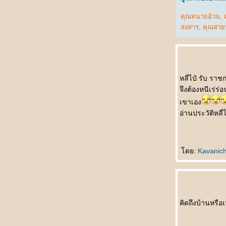
运动时不要穿裙子 Yùndòng shí bùyào chuān
คุณทนายอ้วน
,
qúnzi ชม พละไม่ควรนุ่งกระโปรง
สงสาร
,
คุณสาย
银行家的儿子 Yínháng jiā de érzi บุตรชา
นายธนาคาร
悲剧的王子 Bēijù de wángzǐ โศกนาฏกรรม
ของเจ้าชา
吓死我了 Xià sǐ wǒle ตกใจแทบตา
หลี่ไป๋ รับ รา
把我也送了吧 Bǎ wǒ yě sòngle ba เอาผมส่ง
จึงต้องหนีเร่ร
ไปด้วยเล
เขาเอง
如何活下去 Rúhé huó xiàqù มีชีวิตอยู่ได้ยังไง
อ่านประวัติหลี่
一分也不要 Yī fēn yě bùyào คะแนนเดียวก็ไม่
เอา
未来丈夫 Wèilái zhàngfū สามีในอนาคต
ดย:
Kavanic
奇怪的亲戚 Qíguài de qīnqī ญาติที่แปลก
ประหลาด
我想吐 Wǒ xiǎng tǔ อยากจะอ๊วก
上帝爱你 Shàngdì ài nǐ พระเจ้าทรงรักคุณ
不用睡了 Bùyòng shuìle ไม่ต้องนอนแล้ว
คิดถึงบ้านหรือเป
先吃轮子 Xiān chī lúnzi กินลูกล้อก่อน
意中人 Yìzhōngrén ชายในดวงใจ