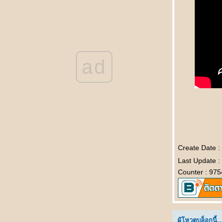
新人结婚 Xīnrén jiéhūn เจ้าบ่าวแสนซื่อ
被揭穿 Bèi jiēchuān ความลับเปิดเผ
不离不弃的男友 Bù lì bù qì de nányǒu แฟนที่
ไม่คิดทิ้งขว้างฉัน
结婚那天 Jiéhūn nèitiān คืนวันแต่งงาน
ad
结婚一周年纪念日 Jiéhūn yī zhōunián jìniàn
rì วันครบรอบแต่งงาน
不能分手的理由 Bùnéng fēnshǒu de lǐyóu
เหตุที่ไม่อาจแยกทาง
上天最好的礼物 Shàngtiān zuì hǎo de lǐwù
ของขวัญจากพระเจ้า
突降大雨 Tū jiàng dàyǔ เมื่อฝนตกหนัก
我的老婆 Wǒ de lǎopó ยอดภรรยา
数学 Shùxué คณิตศาสตร์
Create Date :
你怎么知道的 Nǐ zěnme zhīdào de เธอรู้ได้
Last Update :
อย่างไรกัน
Counter : 975
赵本山和范伟 Zhàoběnshān hé fàn wěi จ้าว
เปิ่นซานกับฝ้านเหว่
发明家的背后 Fāmíng jiā de bèihòu เบื้อง
หลังความสำเร็จ
ผู้โหวตบล็อกนี้..
喝多了 Hē duōle เมาสุรา