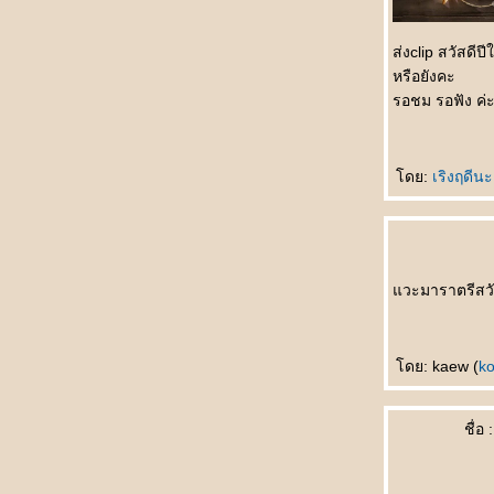
如果天不下雨 Rúguǒ tiān bùxià yǔ ถ้าหากฝน
ไม่ตก
初识 Chū shì รักแรกพบ
ส่งclip สวัสดีปี
买书作纪念 Mǎishū zuò jìniàn ซื้อหนังสือเป็นที่
หรือยังคะ
ระลึก
รอชม รอฟัง ค่
自己变狗 Zìjǐ biàn gǒu เปลี่ยนเป็นสุนัข
爱与不爱 Ài yǔ bù ài รักกับไม่รัก
飞行员的妻子 Fēixíngyuán de qīzi ภรรยาของ
ดย:
เริงฤดีน
นักบิน
节日纪念 Jiérì jìniàn เทศกาลที่น่าจดจำ
谁做的饭 Shéi zuò de fàn ใครทำอาหาร
没人相信 Méi rén xiāngxìn ไม่มีใครเชื่อ
วะมาราตรีสวั
错失先手 Cuòshī xiānshǒu พลาดโอกาสลงมือ
ก่อน
面子上好看 Miànzi shàng hǎokàn ดูดีขึ้น
真不明白 Zhēn bù míngbái ไม่เข้าใจจริงจริง
ดย: kaew (
k
电影片名的对话 Diànyǐng piàn míng de
duìhuà บทสนทนาในภาพยนตร์
ชื่อ :
她的需要 Tā de xūyào ความต้องการของเธอ
不会原谅自己 Bù huì yuánliàng zìjǐ ไม่ให้อภั
ตัวเอง