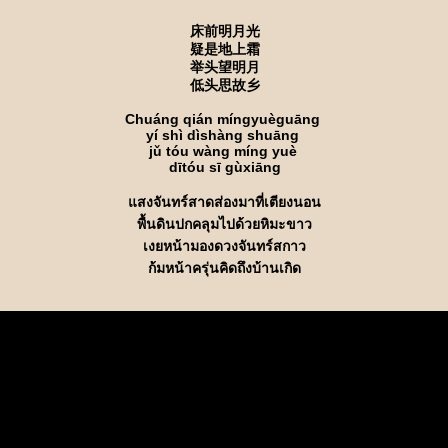
床前明月光
疑是地上霜
举头望明月
低头思故乡
Chuáng qián míngyuèguāng
yí shì dìshàng shuāng
jǔ tóu wàng míng yuè
dītóu sī gùxiāng
สงจันทร์สาดส่องมาที่เตียงนอน
พื้นดินปกคลุมไปด้วยหิมะขาว
เงยหน้ามองดวงจันทร์สกาว
ก้มหน้าครุ่นคิดถึงบ้านเกิด