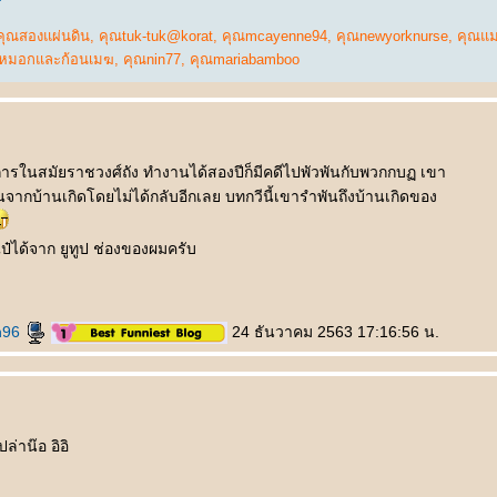
คุณสองแผ่นดิน
,
คุณtuk-tuk@korat
,
คุณmcayenne94
,
คุณnewyorknurse
,
คุณแมว
หมอกและก้อนเมฆ
,
คุณnin77
,
คุณmariabamboo
ชการในสมัยราชวงศ์ถัง ทำงานได้สองปีก็มีคดีไปพัวพันกับพวกกบฏ เขา
่อนจากบ้านเกิดโดยไม่ได้กลับอีกเลย บทกวีนี้เขารำพันถึงบ้านเกิดของ
ไป๋ได้จาก ยูทูป ช่องของผมครับ
h96
24 ธันวาคม 2563 17:16:56 น.
ล่าน๊อ อิอิ