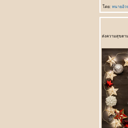
最幸福女人 Zuì xìngfú nǚrén หญิงที่มีความสุข
ดย:
ทนายอ้
ที่สุด
听谁说 Tīng shéi shuō ใครเป็นผู้ฟัง
生孩子 Shēng háizi คลอดลูก
情人变婶婶 Qíngrén biàn shěnshen แฟน
กลายเป็นอาสะใภ้
ส่งความสุขตา
如何表达 Rúhé biǎodá วิธีการแสดงออก
早了解了 Zǎo liǎojiěle ฉันเข้าใจคุณมานาน
ล้ว
一点也不浪漫 Yīdiǎn yě bù làngmàn ไม่
รแมนติคเล
富豪与少女 Fùháo yǔ shàonǚ เศรษฐีกับสาว
งาม
男朋友的礼物 Nán péngyǒu de lǐwù ของขวัญ
จากแฟน
成功一半 Chénggōng yībàn สำเร็จครึ่งนึง
处女心 Chǔnǚ xīn สาวบริสุทธิ์(บนคานทอง)
天才儿子 Tiāncái érzi บุตรที่ฟ้าประทาน
你长得像谁 Nǐ zhǎng dé xiàng shéi โตขึ้น
อยากเหมือนใคร