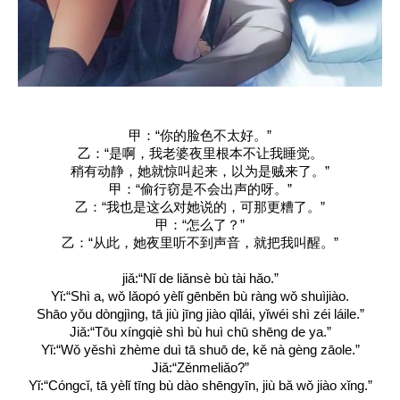
甲：“你的脸色不太好。”
乙：“是啊，我老婆夜里根本不让我睡觉。
稍有动静，她就惊叫起来，以为是贼来了。”
甲：“偷行窃是不会出声的呀。”
乙：“我也是这么对她说的，可那更糟了。”
甲：“怎么了？”
乙：“从此，她夜里听不到声音，就把我叫醒。”
jiǎ:“Nǐ de liǎnsè bù tài hǎo.”
Yǐ:“Shì a, wǒ lǎopó yèlǐ gēnběn bù ràng wǒ shuìjiào.
Shāo yǒu dòngjìng, tā jiù jīng jiào qǐlái, yǐwéi shì zéi láile.”
Jiǎ:“Tōu xíngqiè shì bù huì chū shēng de ya.”
Yǐ:“Wǒ yěshì zhème duì tā shuō de, kě nà gèng zāole.”
Jiǎ:“Zěnmeliǎo?”
Yǐ:“Cóngcǐ, tā yèlǐ tīng bù dào shēngyīn, jiù bǎ wǒ jiào xǐng.”