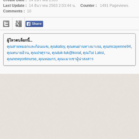
Create Date :
14 ธันวาคม 2563
Last Update :
14 ธันวาคม 2563 2:03:44 น.
Counter :
1491 Pageviews.
Comments :
10
ผู้โหวตบล็อกนี้...
คุณสายหมอกและก้อนเมฆ
,
คุณkatoy
,
คุณคนผ่านทางมาเจอ
,
คุณmcayenne94
,
คุณทนายอ้วน
,
คุณปรศุราม
,
คุณtuk-tuk@korat
,
คุณTui Laksi
,
คุณnewyorknurse
,
คุณหอมกร
,
คุณแมวเซาผู้น่าสงสาร