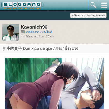
Kavanich96
ฝากข้อความหลังไมค์
ผู้ติดตามบล็อก : 75 คน
胆小的妻子 Dǎn xiǎo de qīzi ภรรยาขี้ระแวง