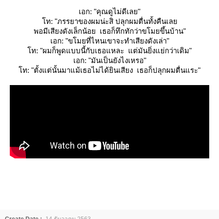
เอก: "คุณดูไม่ดีเลย"
ท: "ภรรยาของผมน่ะสิ ปลุกผมตื่นทั้งคืนเล
พอมีเสียงดังเล็กน้อย เธอก็ทึกทักว่าขโมยขึ้นบ้าน"
เอก: "ขโมยที่ไหนเขาจะทำเสียงดังเล่า"
ท: "ผมก็พูดแบบนี้กับเธอแหละ แต่มันยิ่งแย่กว่าเดิม"
เอก: "มันเป็นยังไงเหรอ"
ท: "ตั้งแต่นั้นมาแม้เธอไม่ได้ยินเสียง เธอก็ปลุกผมตื่นแระ"