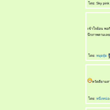
如果天不下雨 Rúguǒ tiān bùxià yǔ ถ้าหากฝน
ดย: Sky pink 
ไม่ตก
初识 Chū shì รักแรกพบ
买书作纪念 Mǎishū zuò jìniàn ซื้อหนังสือเป็นที่
ระลึก
เข้าใจย้อน พอก
自己变狗 Zìjǐ biàn gǒu เปลี่ยนเป็นสุนัข
นึกภาพตามเลย
爱与不爱 Ài yǔ bù ài รักกับไม่รัก
飞行员的妻子 Fēixíngyuán de qīzi ภรรยาของ
นักบิน
节日纪念 Jiérì jìniàn เทศกาลที่น่าจดจำ
ดย:
หมุยจุ๋
谁做的饭 Shéi zuò de fàn ใครทำอาหาร
没人相信 Méi rén xiāngxìn ไม่มีใครเชื่อ
错失先手 Cuòshī xiānshǒu พลาดโอกาสลงมือ
ก่อน
面子上好看 Miànzi shàng hǎokàn ดูดีขึ้น
หวัดดียามส
真不明白 Zhēn bù míngbái ไม่เข้าใจจริงจริง
电影片名的对话 Diànyǐng piàn míng de
duìhuà บทสนทนาในภาพยนตร์
ดย:
หนี่งหน่
她的需要 Tā de xūyào ความต้องการของเธอ
不会原谅自己 Bù huì yuánliàng zìjǐ ไม่ให้อภั