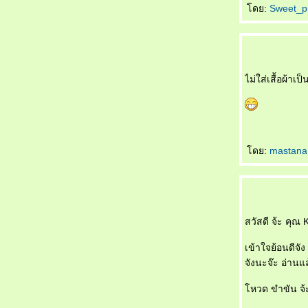
ดย:
Sweet_pi
男人的一生 Nánrén de yīshēng ชั่วชีวิตของ
บุรุษหนุ่ม
母亲来电 Mǔqīn láidiàn โทรเลขจากแม่
可以等待 Kěyǐ děngdài ผมรอได้ครับ
女人的事 Nǚrén de shì เรื่องของอิสตรี
ไม่ใส่เสื้อผ้าเ
喜欢的原因 Xǐhuān de yuányīn สาเหตุที่รักเธอ
水仙花 Shuǐxiānhuā ดอกไม้ริมธาร
四千元 Sìqiān yuán สี่พันหยวน
不要停 Bùyào tíng อย่าหยุดค่ะ
爱哭的小弟弟 Ài kū de xiǎo dìdì น้องเล็กที่
ดย:
mastan
เอาแต่ร้องไห้
爱哭的小弟弟 Ài kū de xiǎo dìdì น้องเล็กที่
เอาแต่ร้องไห้
我不爱你 Wǒ bù ài nǐ ฉันไม่ได้รักเธอ
สวัสดี จ้ะ คุณ
点了两次头 Diǎnle liǎng cì tóu พยักหน้าไปสอง
หนแล้ว
เข้าใจย้อนดีจัง 
妒忌 Dùjì ความหึงหวง
จังนะจ๊ะ อ่านแ
舌头踩牙齿 Shétou cǎi yáchǐ เอาลิ้นขบฟันบ้าง
干吗要我看 Gànma yào wǒ kàn ให้ผมเฝ้า
หวด ขำขัน จ้
ทำไม