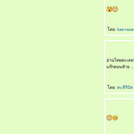
最幸福女人 Zuì xìngfú nǚrén หญิงที่มีความสุข
ที่สุด
听谁说 Tīng shéi shuō ใครเป็นผู้ฟัง
生孩子 Shēng háizi คลอดลูก
ดย:
kae+ao
情人变婶婶 Qíngrén biàn shěnshen แฟน
กลายเป็นอาสะใภ้
如何表达 Rúhé biǎodá วิธีการแสดงออก
早了解了 Zǎo liǎojiěle ฉันเข้าใจคุณมานาน
ล้ว
อ่านไทยค่ะเลยรู้
一点也不浪漫 Yīdiǎn yě bù làngmàn ไม่
ก๊กตอนท้าย ...ท
รแมนติคเล
富豪与少女 Fùháo yǔ shàonǚ เศรษฐีกับสาว
งาม
ดย:
ตะลีกีปัส
男朋友的礼物 Nán péngyǒu de lǐwù ของขวัญ
จากแฟน
成功一半 Chénggōng yībàn สำเร็จครึ่งนึง
处女心 Chǔnǚ xīn สาวบริสุทธิ์(บนคานทอง)
天才儿子 Tiāncái érzi บุตรที่ฟ้าประทาน
你长得像谁 Nǐ zhǎng dé xiàng shéi โตขึ้น
อยากเหมือนใคร