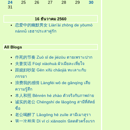
24
25
26
27
28
29
30
31
16 ธันวาคม 2560
恋爱中的幽默男女 Liàn'ài zhōng de yōumò
nánnǚ เฮฮาประสาคู่รัก
All Blogs
作死的节奏 Zuò sǐ de jiézòu ตายเพราะปาก
夫妻笑话 Fūqī xiàohuà ผัวเมียละเหี่ยใจ
跟媳妇吵架 Gēn xífù chǎojià ทะเลาะกับ
ภรรยา
浪费我的感情 Làngfèi wǒ de gǎnqíng เสี
ความรู้สึก
本人和照 Běnrén hé zhào ตัวจริงกับภาพถ่า
诚实的老公 Chéngshí de lǎogōng สามีที่สัตย์
ซื่อ
老公喝醉了 Lǎogōng hē zuìle สามีเมาสุรา
第一次相亲 Dì yī cì xiāngqīn นัดดูตัวครั้งแรก
错怪丈母娘了 Cuòguài zhàngmǔniángle