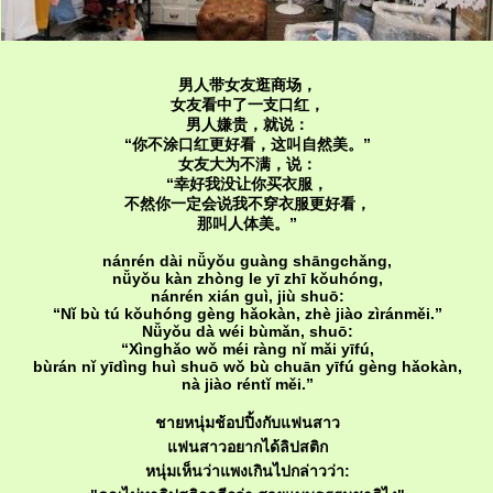
男人带女友逛商场，
女友看中了一支口红，
男人嫌贵，就说：
“你不涂口红更好看，这叫自然美。”
女友大为不满，说：
“幸好我没让你买衣服，
不然你一定会说我不穿衣服更好看，
那叫人体美。”
nánrén dài nǚyǒu guàng shāngchǎng,
nǚyǒu kàn zhòng le yī zhī kǒuhóng,
nánrén xián guì, jiù shuō:
“Nǐ bù tú kǒuhóng gèng hǎokàn, zhè jiào zìránměi.”
Nǚyǒu dà wéi bùmǎn, shuō:
“Xìnghǎo wǒ méi ràng nǐ mǎi yīfú,
bùrán nǐ yīdìng huì shuō wǒ bù chuān yīfú gèng hǎokàn,
nà jiào réntǐ měi.”
ชายหนุ่มช้อปปิ้งกับแฟนสาว
ฟนสาวอยากได้ลิปสติก
หนุ่มเห็นว่าแพงเกินไปกล่าวว่า: