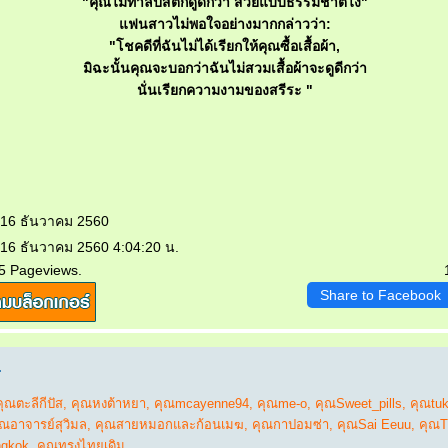
"คุณไม่ทาลิปสติกดูดีกว่า สวยแบบธรรมชาติไง"
ฟนสาวไม่พอใจอย่างมากกล่าวว่า:
"โชคดีที่ฉันไม่ได้เรียกให้คุณซื้อเสื้อผ้า,
มิฉะนั้นคุณจะบอกว่าฉันไม่สวมเสื้อผ้าจะดูดีกว่า
นั่นเรียกความงามของสรีระ "
 16 ธันวาคม 2560
 16 ธันวาคม 2560 4:04:20 น.
5 Pageviews.
Share to Facebook
.
คุณตะลีกีปัส
,
คุณหงต้าหยา
,
คุณmcayenne94
,
คุณme-o
,
คุณSweet_pills
,
คุณtu
ุณอาจารย์สุวิมล
,
คุณสายหมอกและก้อนเมฆ
,
คุณกาปอมซ่า
,
คุณSai Eeuu
,
คุณT
ngkok
,
คุณทรงไทยเดิม