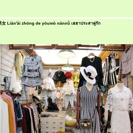
àn'ài zhōng de yōumò nánnǚ เฮฮาประสาคู่รัก