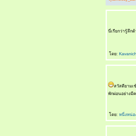
喝多了 Hē duōle เมาสุรา
运动时不要穿裙子 Yùndòng shí bùyào chuān
qúnzi ชม พละไม่ควรนุ่งกระโปรง
银行家的儿子 Yínháng jiā de érzi บุตรชา
นายธนาคาร
นี่เรียกว่ารู้ลึ
悲剧的王子 Bēijù de wángzǐ โศกนาฏกรรม
ของเจ้าชา
吓死我了 Xià sǐ wǒle ตกใจแทบตา
ดย:
Kavanic
把我也送了吧 Bǎ wǒ yě sòngle ba เอาผมส่ง
ไปด้วยเล
如何活下去 Rúhé huó xiàqù มีชีวิตอยู่ได้ยังไง
一分也不要 Yī fēn yě bùyào คะแนนเดียวก็ไม่
เอา
สวัสดียามเช
未来丈夫 Wèilái zhàngfū สามีในอนาคต
พักผ่อนอย่างม
奇怪的亲戚 Qíguài de qīnqī ญาติที่แปลก
ประหลาด
我想吐 Wǒ xiǎng tǔ อยากจะอ๊วก
ดย:
หนี่งหน่
上帝爱你 Shàngdì ài nǐ พระเจ้าทรงรักคุณ
不用睡了 Bùyòng shuìle ไม่ต้องนอนแล้ว
先吃轮子 Xiān chī lúnzi กินลูกล้อก่อน
意中人 Yìzhōngrén ชายในดวงใจ