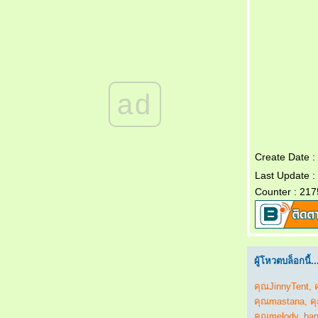
เข้าใจแม่ยายผิดมานาน
新人结婚 Xīnrén jiéhūn เจ้าบ่าวแสนซื่อ
被揭穿 Bèi jiēchuān ความลับเปิดเผ
不离不弃的男友 Bù lì bù qì de nányǒu แฟนที่
ไม่คิดทิ้งขว้างฉัน
结婚那天 Jiéhūn nèitiān คืนวันแต่งงาน
ad
结婚一周年纪念日 Jiéhūn yī zhōunián jìniàn
rì วันครบรอบแต่งงาน
不能分手的理由 Bùnéng fēnshǒu de lǐyóu
เหตุที่ไม่อาจแยกทาง
上天最好的礼物 Shàngtiān zuì hǎo de lǐwù
Create Date :
ของขวัญจากพระเจ้า
Last Update :
突降大雨 Tū jiàng dàyǔ เมื่อฝนตกหนัก
Counter : 217
我的老婆 Wǒ de lǎopó ยอดภรรยา
数学 Shùxué คณิตศาสตร์
你怎么知道的 Nǐ zěnme zhīdào de เธอรู้ได้
อย่างไรกัน
ผู้โหวตบล็อกนี้..
赵本山和范伟 Zhàoběnshān hé fàn wěi จ้าว
เปิ่นซานกับฝ้านเหว่
คุณJinnyTent
,
发明家的背后 Fāmíng jiā de bèihòu เบื้อง
คุณmastana
,
ค
หลังความสำเร็จ
คุณmelody_ba