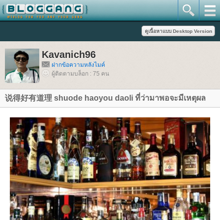
Kavanich96
ฝากข้อความหลังไมค์
ผู้ติดตามบล็อก : 75 คน
说得好有道理 shuode haoyou daoli ที่ว่ามาพอจะมีเหตุผล