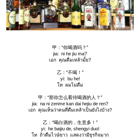
甲：“你喝酒吗？”
jia: ni he jiu ma?
เอก คุณดื่มเหล้ามั้ย?
乙：“不喝！”
yi: bu he!
ท ผมไม่ดื่ม
甲：“那你怎么看待喝酒的人？”
jia: na ni zenme kan dai hejiu de ren?
เอก คุณเห็นว่าคนที่ดื่มเหล้าเป็นยังไงบ้าง?
乙：“喝白酒的，生意多！”
yi: he baijiu de, shengyi duo!
ท ถ้าดื่มไวน์ขาว แสดงว่ามีธุรกิจมาก