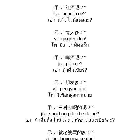
甲：“红酒呢？”
jia: hongjiu ne?
เอก แล้ว ไวน์แดงล่ะ?
乙：“情人多！”
yi: qingren duo!
ท มีสาวๆ ติดตรึม
甲：“啤酒呢？”
jia: pijiu ne?
เอก ถ้าดื่มเบียร์?
乙：“朋友多！”
yi: pengyou duo!
ท มีเพื่อนฝูงมากมา
甲：“三种都喝的呢？”
jia: sanzhong dou he de ne?
เอก ถ้าดื่มทั้ง ไวน์แดง ไวน์ขาว และเบียร์ล่ะ?
乙：“被老婆骂的多！”
yi: bei laopo ma de duo!