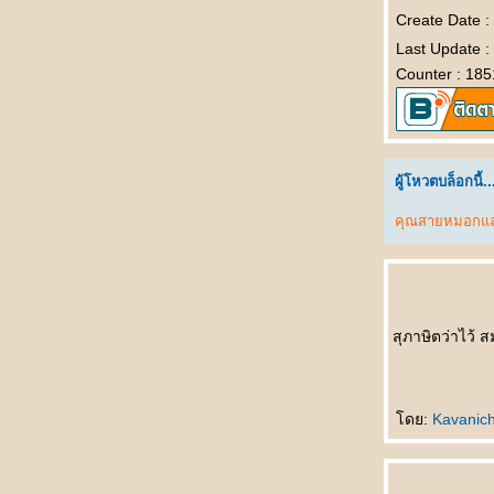
喝多了 Hē duōle เมาสุรา
Create Date 
运动时不要穿裙子 Yùndòng shí bùyào chuān
Last Update 
qúnzi ชม พละไม่ควรนุ่งกระโปรง
Counter : 185
银行家的儿子 Yínháng jiā de érzi บุตรชา
นายธนาคาร
悲剧的王子 Bēijù de wángzǐ โศกนาฏกรรม
ของเจ้าชา
吓死我了 Xià sǐ wǒle ตกใจแทบตา
ผู้โหวตบล็อกนี้..
把我也送了吧 Bǎ wǒ yě sòngle ba เอาผมส่ง
คุณสายหมอกแล
ไปด้วยเล
如何活下去 Rúhé huó xiàqù มีชีวิตอยู่ได้ยังไง
一分也不要 Yī fēn yě bùyào คะแนนเดียวก็ไม่
เอา
未来丈夫 Wèilái zhàngfū สามีในอนาคต
สุภาษิตว่าไว้ 
奇怪的亲戚 Qíguài de qīnqī ญาติที่แปลก
ประหลาด
我想吐 Wǒ xiǎng tǔ อยากจะอ๊วก
ดย:
Kavanic
上帝爱你 Shàngdì ài nǐ พระเจ้าทรงรักคุณ
不用睡了 Bùyòng shuìle ไม่ต้องนอนแล้ว
先吃轮子 Xiān chī lúnzi กินลูกล้อก่อน
意中人 Yìzhōngrén ชายในดวงใจ