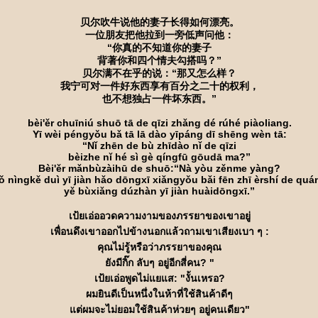
贝尔吹牛说他的妻子长得如何漂亮。
一位朋友把他拉到一旁低声问他：
“你真的不知道你的妻子
背著你和四个情夫勾搭吗？”
贝尔满不在乎的说：“那又怎么样？
我宁可对一件好东西享有百分之二十的权利，
也不想独占一件坏东西。”
bèi'ěr chuīniú shuō tā de qīzi zhǎng dé rúhé piàoliang.
Yī wèi péngyǒu bǎ tā lā dào yīpáng dī shēng wèn tā:
“Nǐ zhēn de bù zhīdào nǐ de qīzi
bèizhe nǐ hé sì gè qíngfū gōudā ma?”
Bèi'ěr mǎnbùzàihū de shuō:“Nà yòu zěnme yàng?
 nìngkě duì yī jiàn hǎo dōngxī xiǎngyǒu bǎi fēn zhī èrshí de quán
yě bùxiǎng dúzhàn yī jiàn huàidōngxī.”
เป้ยเอ่ออวดความงามของภรรยาของเขาอยู่
เพื่อนดึงเขาออกไปข้างนอกแล้วถามเขาเสียงเบา ๆ :
คุณไม่รู้หรือว่าภรรยาของคุณ
ังมีกิ๊ก ลับๆ อยู่อีกสี่คน? "
เป้ยเอ่อพูดไม่แยแส: "งั้นเหรอ?
ผมยินดีเป็นหนึ่งในห้าที่ใช้สินค้าดีๆ
ต่ผมจะไม่ยอมใช้สินค้าห่วยๆ อยู่คนเดียว"