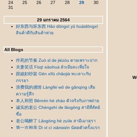
24
25
26
27
28
29
30
31
29 มกราคม 2564
好东西与坏东西 Hǎo dōngxī yǔ huàidōngxī
สินค้าดีกับสินค้าห่ว
All Blogs
作死的节奏 Zuò sǐ de jiézòu ตายเพราะปาก
夫妻笑话 Fūqī xiàohuà ผัวเมียละเหี่ยใจ
跟媳妇吵架 Gēn xífù chǎojià ทะเลาะกับ
Wǒ
ภรรยา
浪费我的感情 Làngfèi wǒ de gǎnqíng เสี
ความรู้สึก
本人和照 Běnrén hé zhào ตัวจริงกับภาพถ่า
诚实的老公 Chéngshí de lǎogōng สามีที่สัตย์
ซื่อ
老公喝醉了 Lǎogōng hē zuìle สามีเมาสุรา
第一次相亲 Dì yī cì xiāngqīn นัดดูตัวครั้งแรก
错怪丈母娘了 Cuòguài zhàngmǔniángle