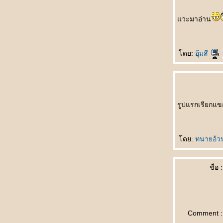
最幸福女人 Zuì xìngfú nǚrén หญิงที่มีความสุข
วะมาอ่าน
ที่สุด
听谁说 Tīng shéi shuō ใครเป็นผู้ฟัง
生孩子 Shēng háizi คลอดลูก
ดย:
อุ้มสี
情人变婶婶 Qíngrén biàn shěnshen แฟน
กลายเป็นอาสะใภ้
如何表达 Rúhé biǎodá วิธีการแสดงออก
早了解了 Zǎo liǎojiěle ฉันเข้าใจคุณมานาน
ล้ว
รูปแรกเรียกแข
一点也不浪漫 Yīdiǎn yě bù làngmàn ไม่
รแมนติคเล
富豪与少女 Fùháo yǔ shàonǚ เศรษฐีกับสาว
ดย:
ทนายอ้
งาม
男朋友的礼物 Nán péngyǒu de lǐwù ของขวัญ
จากแฟน
ชื่อ :
成功一半 Chénggōng yībàn สำเร็จครึ่งนึง
处女心 Chǔnǚ xīn สาวบริสุทธิ์(บนคานทอง)
天才儿子 Tiāncái érzi บุตรที่ฟ้าประทาน
你长得像谁 Nǐ zhǎng dé xiàng shéi โตขึ้น
Comment :
อยากเหมือนใคร