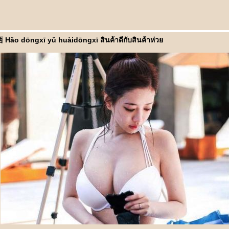
 dōngxī yǔ huàidōngxī สินค้าดีกับสินค้าห่ว