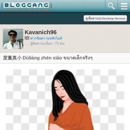
Kavanich96
ฝากข้อความหลังไมค์
ผู้ติดตามบล็อก : 75 คน
度量真小 Dùliàng zhēn xiǎo ขนาดเล็กจริงๆ