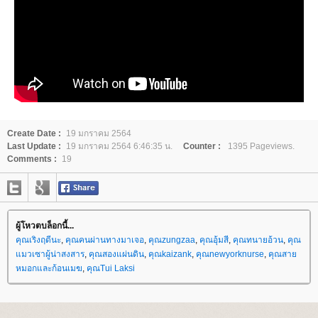
Create Date :
19 มกราคม 2564
Last Update :
19 มกราคม 2564 6:46:35 น.
Counter :
1395 Pageviews.
Comments :
19
ผู้โหวตบล็อกนี้...
คุณเริงฤดีนะ
,
คุณคนผ่านทางมาเจอ
,
คุณzungzaa
,
คุณอุ้มสี
,
คุณทนายอ้วน
,
คุณ
มวเซาผู้น่าสงสาร
,
คุณสองแผ่นดิน
,
คุณkaizank
,
คุณnewyorknurse
,
คุณสา
หมอกและก้อนเมฆ
,
คุณTui Laksi