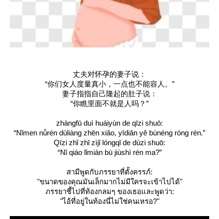
丈夫对怀孕的妻子说：
“你们女人度量真小，一点也不能容人。”
妻子指指自己隆起的肚子说：
“你瞧里面不就是人吗？”
zhàngfū duì huáiyùn de qīzi shuō:
“Nǐmen nǚrén dùliàng zhēn xiǎo, yīdiǎn yě bùnéng róng rén.”
Qīzi zhǐ zhǐ zìjǐ lóngqǐ de dùzi shuō:
“Nǐ qiáo lǐmiàn bù jiùshì rén ma?”
สามีพูดกับภรรยาที่ตั้งครรภ์:
"ขนาดของคุณมันเล็กมากไม่มีใครจะเข้าไปได้"
ภรรยาชี้ไปที่ท้องกลมๆ ของเธอและพูดว่า:
"ไอ้ที่อยู่ในท้องนี่ไม่ใช่คนเหรอ?"