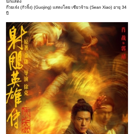
นักแสดง
ก๊วยเจ๋ง (กัวจิ้ง) (Guojing) แสดงโดย เซียวจ้าน (Sean Xiao) อายุ 34
ปี