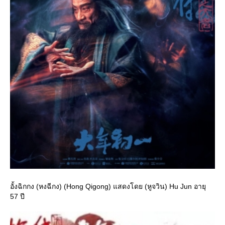
อั้งฉิกกง (หงฉีกง) (Hong Qigong) แสดงโดย (หูจวิน) Hu Jun อายุ
57 ปี