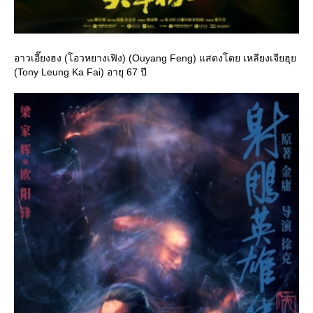
อาวเอี๊ยงฮง (โอวหยางเฟิง) (Ouyang Feng) แสดงโดย เหลียงเจียฮุ
(Tony Leung Ka Fai) อายุ 67 ปี