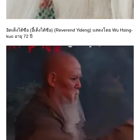
อิดเต็งไต้ซือ (อี้เต็งไต้ซือ) (Reverend Yideng) แสดงโดย Wu Hsing-
kuo อายุ 72 ปี