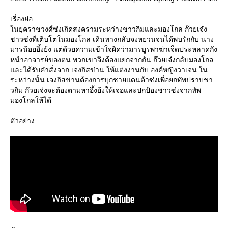
เรื่องย่อ
นยุคราชวงศ์ซ่งเกิดสงครามระหว่างชาวกิมและมองโกล ก๊วยเจ๋ง
ชาวซ่งที่เติบโตในมองโกล เดินทางกลับจงหยวนจนได้พบรักกับ นาง
มารน้อยอึ้งย้ง แต่ด้วยความเข้าใจผิดว่ามารบูรพาฆ่าเจ็ดประหลาดกัง
หนำอาจารย์ของตน พวกเขาจึงต้องแยกจากกัน ก๊วยเจ๋งกลับมองโกล
ละได้รับคำสั่งจาก เจงกิสข่าน ให้แต่งงานกับ องค์หญิงวาเจน ใน
ระหว่างนั้น เจงกิสข่านต้องการบุกชายแดนต้าซ่งเพื่อยกทัพปราบชา
วกิม ก๊วยเจ๋งจะต้องตามหาอึ้งย้งให้เจอและปกป้องชาวซ่งจากทัพ
มองโกลให้ได้
ตัวอย่าง