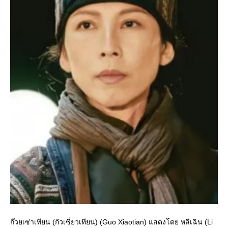
ก๊วยเซ่าเทียน (กัวเซี่ยวเทียน) (Guo Xiaotian) แสดงโดย หลีเฉิน (Li