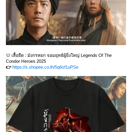
👕 เสื้อยืด : มังกรหยก จอมยุทธ์ผู้ยิ่งใหญ่ Legends Of The
Condor Heroes 2025
👉
https://s.shopee.co.th/5q6sf1uPSe