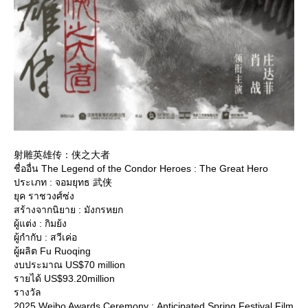
射雕英雄传：侠之大者
ชื่ออื่น The Legend of the Condor Heroes : The Great Hero
ประเภท : จอมยุทธ 武侠
ุค ราชวงศ์ซ่ง
สร้างจากนิยาย : มังกรหยก
ผู้แต่ง : กิมย้ง
ผู้กำกับ : สวีเค่อ
ผู้ผลิต Fu Ruoqing
งบประมาณ US$70 million
รายได้ US$93.20million
รางวัล
2025 Weibo Awards Ceremony : Anticipated Spring Festival Film