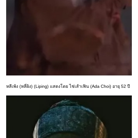
หลีเพ้ง (หลี่ผิง) (Liping) แสดงโดย ไช่เส้าเฟิน (Ada Choi) อายุ 52 ปี