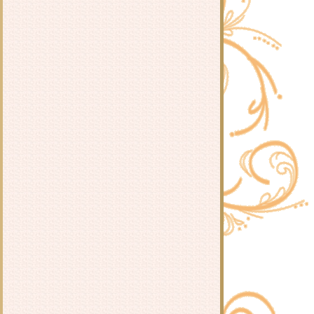
หนัง : ตำนานเปาบุ้นจิ้น ตอนคำสาป
ลหิต (The Legend of Bao Zheng :
Blood Curse) 2019 จีน
หนังจีนชุด : จูเซียน กระบี่เทพสังหาร
(Noble Aspirations) 2016 จีน
หนัง : อภินิหารตำนานมุกนาคี
(Legend of the Naga Pearls) 2017 จีน
หนัง : เดอะ เกรท วอลล์ (The Great
Wall) 2016 จีน อเมริกา ญี่ปุ่น
หนัง : กังฟู สามก๊ก ไซอิ๋ว แพนด้า
หมัดเทวดา (Just Another Pandora's
Box) 2010 ฮ่องกง
หนังจีนชุด : ย้อนเวลามาป่วนวัง
(Tang Dynasty Tour) 2018 จีน
หนัง : กลับไปที่ไม่มีที่ไหนเลย (Back
To Nowhere) 2019 จีน
หนัง : นักฆ่าราชวงศ์หมิง (The Ming
Dynasty Assassin) 2017 จีน
หนัง : ตี๋เหรินเจี๋ย ตอนทองคำที่
สูญหาย (Di Renjie : The Lost Gold)
2018 จีน