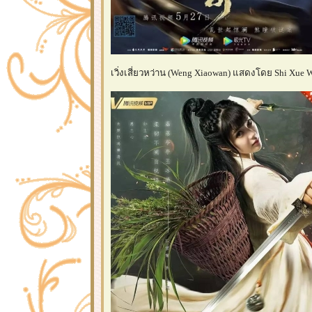
เวิ่งเสี่ยวหว่าน (Weng Xiaowan) แสดงโดย Shi Xue W