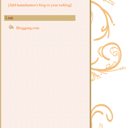
[Add hamuhamoo's blog to your weblog]
(The Seven Swords) 2019 จีน
หนัง : องครักษ์ดาบสุดท้าย (The Final
Blade) 2018 จีน
Link
หนังจีนชุด : จอมยุทธ์พิทักษ์ธรรม
Bloggang.com
(The Door) 2016 จีน
หนัง : ฌ้อปาอ๋อง ศึกแผ่นดินไม่สิ้น
ค้น (White Vengeance) 2011 จีน
หนัง : สมรภูมิประจัญบาน (God of
War) 2017 จีน
หนัง : โจโฉ (The Assassins) 2012 จีน
หนัง : ตี๋เหรินเจี๋ย ดาบทะลุคนไฟ
(Detective Dee and the Mystery of the
Phantom Flame)2010 จีน ฮ่องกง
หนัง : ตามล่าปีศาจในไคฟง (Exorcist
Judge Bao) 2019 จีน
หนัง : เซียนกระบี่ท่องพิภพ (The Fate
of Swordsman) 2017 จีน
หนัง : นักรบทะเลทราย (Desert
Warrior) 2018 จีน
หนัง : ยอดดาบ : กานเจียงม่อเย่
(Swordsman) 2019 จีน