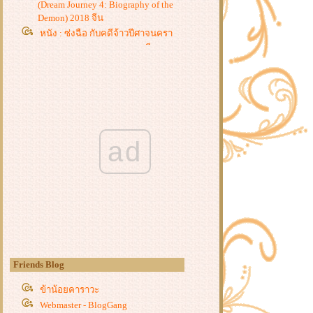
(Dream Journey 4: Biography of the
Demon) 2018 จีน
หนัง : ซ่งฉือ กับคดีจ้าวปีศาจนครา
(Town Demon Master) 2019 จีน
หนัง : ปิดตำนานบู้ลิ้ม (The Last
Wulin) 2017
หนัง : สำนักปราบมาร ตอนสี่ลักษ์
กำจัดมาร (Demon Subduing Division
1) 2018 จีน
หนัง : ศึกสายเลือด (Blood of the
ad
Crown) 2019 จีน
หนัง : ปีศาจเนตรโลหิต (Red Eye
Demon) 2019
หนัง : ซ่งฉือ กับคดีผู้คุมวิญญาณ
(Coroner) 2019 จีน
หนัง : ผู้ชนะคนสุดท้าย (The Last
Winner) 2019 จีน
หนัง : เก้ารัฐ ภาค 3 (Nine States 3)
Friends Blog
2018 จีน
หนัง : จักรโลหิตสะท้านฟ้า (The
ข้าน้อยคาราวะ
Flying Guillotine) 2019 จีน
Webmaster - BlogGang
หนัง : 7 กระบี่เทวดา ตอนเนตรอสูร