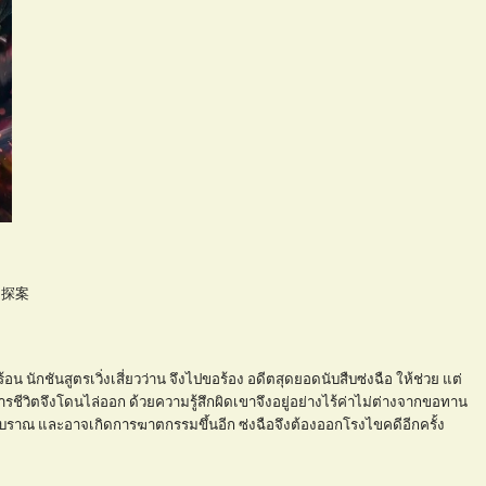
、探案
นักชันสูตรเวิ่งเสี่ยวว่าน จึงไปขอร้อง อดีตสุดยอดนับสืบซ่งฉือ ให้ช่วย แต่
วิตจึงโดนไล่ออก ด้วยความรู้สึกผิดเขาจึงอยู่อย่างไร้ค่าไม่ต่างจากขอทาน
โบราณ และอาจเกิดการฆาตกรรมขึ้นอีก ซ่งฉือจึงต้องออกโรงไขคดีอีกครั้ง