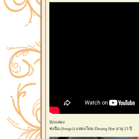
นักแสดง
ซ่งฉือ (Songci) แสดงโดย Zhuang Han อายุ 25 ปี