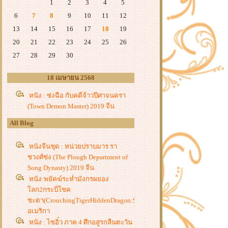
1
2
3
4
5
6
7
8
9
10
11
12
13
14
15
16
17
18
19
20
21
22
23
24
25
26
27
28
29
30
18 เมษายน 2568
หนัง : ซ่งฉือ กับคดีจ้าวปีศาจนครา
(Town Demon Master) 2019 จีน
All Blog
หนังจีนชุด : หน่วยปราบมาร รา
ชวงศ์ซ่ง (The Plough Department of
Song Dynasty) 2019 จีน
หนัง:พยัคฆ์ระห่ำมังกรผยอง
ลก2กระบี่โชค
ชะตา(CrouchingTigerHiddenDragon:SwordOfDestiny)2016จีน
อเมริกา
หนัง : ไซอิ๋ว ภาค 4 ศึกอสูรกลืนตะวัน