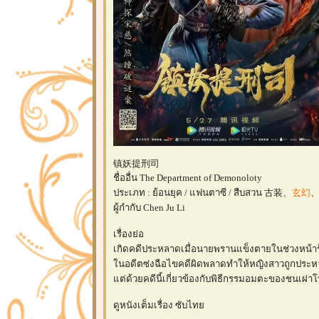
镇妖提刑司
ชื่ออื่น The Department of Demonoloty
ประเภท : ย้อนยุค / แฟนตาซี / สืบสวน 古装、
玄幻
ผู้กำกับ Chen Ju Li
เรื่องย่อ
เกิดคดีประหลาดเมื่อนายพรานแข็งตายในช่วงหน้าร้อน 
นอดีตซ่งฉือไขคดีผิดพลาดทำให้หญิงสาวถูกประหารชี
ต่ด้วยคดีนี้เกี่ยวข้องกับพิธีกรรมอมตะของชนเผ่า
ดูหนังเต็มเรื่อง ซับไท