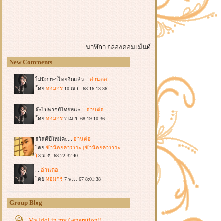
นาฬิกา
กล่องคอมเม้นท์
New Comments
Group Blog
My Idol in my Generation!!