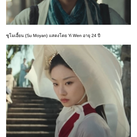
ซูโมเอี้ยน (Su Moyan) แสดงโดย Yi Wen อายุ 24 ปี