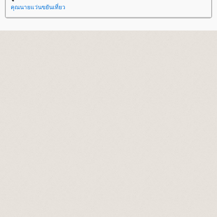
คุณนายแว่นขยันเที่ยว