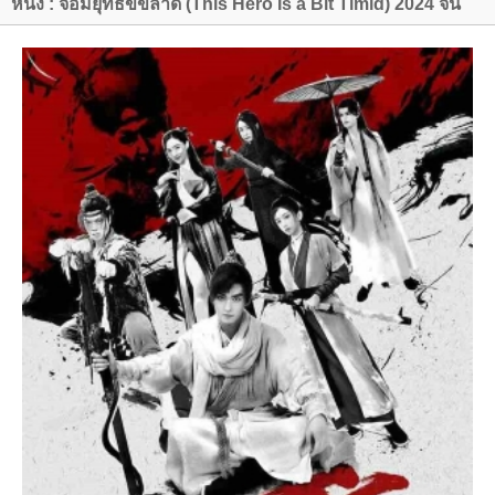
หนัง : จอมยุทธ์ขี้ขลาด (This Hero Is a Bit Timid) 2024 จีน