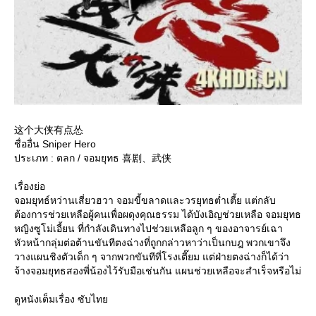
这个大侠有点怂
ชื่ออื่น Sniper Hero
ประเภท : ตลก / จอมยุทธ 喜剧、武侠
เรื่องย่อ
จอมยุทธ์หว่านเสี่ยวฮวา จอมขี้ขลาดและวรยุทธต่ำเตี้ย แต่กลับ
ต้องการช่วยเหลือผู้คนเพื่อผดุงคุณธรรม ได้บังเอิญช่วยเหลือ จอมยุทธ
หญิงซูโม่เอี้ยน ที่กำลังเดินทางไปช่วยเหลือลูก ๆ ของอาจารย์เฉา
หัวหน้ากลุ่มต่อต้านขันทีตงฉ่างที่ถูกกล่าวหาว่าเป็นกบฎ พวกเขาจึง
วางแผนชิงตัวเด็ก ๆ จากพวกขันทีที่โรงเตี๊ยม แต่ฝ่ายตงฉ่างก็ได้ว่า
จ้างจอมยุทธสองพี่น้องไว้รับมือเช่นกัน แผนช่วยเหลือจะสำเร็จหรือไม่
ดูหนังเต็มเรื่อง ซับไท