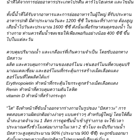
น้ำที่ได้จากการย่อยอาหารประเภทโปรตีน คาร์โบไฮเดรต และไขมัน
ทั้งนี้น้ำที่ได้รับจากอาหารและการย่อยอาหารในผู้ใหญ่ ที่รับประทาน
อาหารปกติ มีค่าประมาณวันละ 1200 ซีซี ในขณะที่ร่างกาย ต้องสูญ
เสียน้ำไปวันละประมาณ 1600 ซีซี ดังนั้นเพื่อรักษาสมดุลของน้ำ ใน
ร่างกาย ท่านควรดื่มน้ำชดเชยให้เพียงพอกันอย่างน้อย 400 ซีซี ขึ้น
ไปในแต่ละวัน
ควบคุมปริมาณน้ำ และเกลือแร่ที่เกินความจำเป็น โดยขับออกทาง
ปัสสาวะ
ผลิต และควบคุมการทำงานของฮอร์โมน เช่นฮอร์โมนที่ควบคุมปริ
มาณแคลเซี่ยม และฮอร์โมนที่กระตุ้นการสร้างเม็ดเลือดแดง
ฮอร์โมนที่ไตผลิตได้แก่
Erythropoietin ทำหน้าที่กระตุ้นไขกระดูกสร้างเม็ดเลือดแดง
Renin ทำหน้าที่ควบคุมความดันโลหิต
vitamin D ทำหน้าที่สร้างกระดูก
"ไต" จึงทำหน้าที่ขับน้ำออกจากร่างกายในรูปของ "ปัสสาวะ" การ
ทดสอบความผิดปกติอย่างง่ายๆ แบบคร่าวๆ สำหรับผู้ใหญ่ โดยให้ดื่ม
น้ำสะอาดจำนวน 1 ลิตร การดูดซึมน้ำเข้าสู่ร่างกาย จะใช้เวลา
ประมาณครึ่งชั่วโมงต่อมาภายในเวลา 2 ชั่วโมง จะมีปริมาณน้ำ
ปัสสาวะสูงสุดประมาณ 90% (ประมาณ 900 ซีซี) จะถูกขับออกมา
ดังนั้นหากพบความผิดปกติควรไปพบแพทย์เสียแต่เนิ่น ๆ