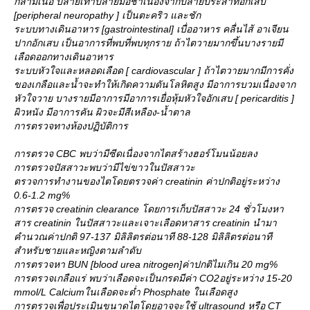
กล้ามเนื้อ ปลายเท้าปลายมือชาเนื่องจากปลายประสาทอักเสบ
[peripheral neuropathy ] เป็นตะคริว และชัก
ระบบทางเดินอาหาร [gastrointestinal] เบื่ออาหาร คลื่นไส้ อาเจียน
ปากอักเสบ เป็นอาการที่พบที่พบทุกราย ถ้าไตวายมากขึ้นบางรายมี
เลือดออกทางเดินอาหาร
ระบบหัวใจและหลอดเลือด [ cardiovascular ] ถ้าไตวายมากมีการคั่ง
ของเกลือและน้ำจะทำให้เกิดความดันโลหิตสูง มีอาการบวมเนื่องจาก
หัวใจวาย บางรายมีอาการมีอาการเยื่อหุ้มหัวใจอักเสบ [ pericarditis ]
ผิวหนัง มีอาการคัน ผิวจะมีสีเหลือง-น้ำตาล
การตรวจทางห้องปฏิบัติการ
การตรวจ CBC พบว่ามีซีดเนื่องจากไตสร้างฮอร์โมนน้อยลง
การตรวจปัสสาวะพบว่ามีไข่ขาวในปัสสาวะ
ตรวจการทำงานของไตโดยตรวจค่า creatinin ค่าปกติอยู่ระหว่าง
0.6-1.2 mg%
การตรวจ creatinin clearance โดยการเก็บปัสสาวะ 24 ชั่วโมงหา
สาร creatinin ในปัสสาวะและเจาะเลือดหาสาร creatinin นำมา
คำนวณค่าปกติ 97-137 มิลิลิตรต่อนาที 88-128 มิลิลิตรต่อนาที
สำหรับชายและหญิงตามลำดับ
การตรวจหา BUN [blood urea nitrogen]ค่าปกติไมเกิน 20 mg%
การตรวจเกลือแร่ พบว่าเลือดจะเป็นกรดมีค่า CO2อยู่ระหว่าง 15-20
mmol/L Calciumในเลือดจะต่ำ Phosphate ในเลือดสูง
การตรวจเพื่อประเมินขนาดไตโดยอาจจะใช้ ultrasound หรือ CT