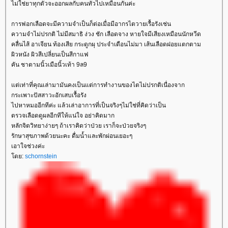
ไม่ใช่ยาทุกตัวจะออกผลกับคนทั่วไปเหมือนกันค่ะ
การฟอกเลือดจะมีความจำเป็นก็ต่อเมื่อมีอากรไตวายเรื้อรังเช่น
ความจำไม่ปรกติ ไม่มีสมาธิ ง่วง ชัก เลือดจาง หายใจมีเสียงเหมือนนักหวีด
คลื่นไส้ อาเจียน ท้องเสีย กระดูกผุ ประจำเดือนไม่มา เส้นเลือดฝอยแตกตาม
ผิวหนัง ผิวสีเปลี่ยนเป็นสีกาแฟ
คัน ชาตามนิ้วเมือนิ้วเท้า 9ล9
ต่เท่าที่คุณเล่ามามันคงเป็นแต่การทำงานของไตไม่ปรกติเนื่องจาก
กระเพาะปัสสาวะอักเสบเรื้อรัง
ไปหาหมออีกทีค่ะ แล้วเล่าอาการที่เป็นจริงๆไม่ใช่ที่คิดว่าเป็น
ตรวจเลือดดูผลอีกทีให้แน่ใจ อย่าคิดมาก
หลักจิตวิทยาง่ายๆ ถ้าเราคิดว่าป่วย เราก็จะป่วยจริงๆ
รักษาสุขภาพด้วยนะคะ ดื่มน้ำและพักผ่อนเยอะๆ
เอาใจช่วงค่ะ
ดย:
schornstein