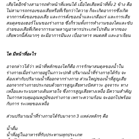
เสียไตอีกข้างสามารถทำหน้าที่แทนได้ เมื่อไตเสียหน้าที่ทั้ง 2 ข้าง คือ
ไม่สามารถกรองของเสียหรือที่เรียกว่าไตวาย ก็จะเกิดอาการซึ่งเกิด
จากการคั่งของของเสีย และการคั่งของน้ำและเกลือแร่ และการเสี
สมดุลของฮอร์โมนของร่างกาย ซึ่งก็รวมทั้งการทำงานของไตและขับ
ถ่ายของเสียที่เกิดจาการเผาผลาญอาหารประเภทโปรตีน หากของ
เสียพวกนี้คั่งมากๆ จะมีอาการมึนงง เบื่ออาหาร หมดสติ และอาเจียน
ไต มีหน้าที่อะไร
อาจกล่าวได้ว่า หน้าที่หลักของไตก็คือ การรักษาสมดุลของน้ำใน
ร่างกายเมื่อร่างกายอยู่ในภาวะปกติ ปริมาณน้ำที่ร่างกายได้รับ จะ
ต้องเท่ากับปริมาณน้ำที่ออกจากร่างกาย ส่วนใหญ่ของน้ำที่สูญเสี
ออกจากร่างกายประกอบด้วยการสูญเสียทางปัสสาวะ อุจจาระ ทาง
เหงื่อและระบบทางเดินหายใจ ซึ่งการสูญเสียทางเหงื่อ มีความสำคัญ
นการควบคุมอุณหภูมิของร่างกาย เพราะความร้อน จะออกไปพร้อม
กับการ ระเหยของเหงื่อ
ส่วนปริมาณน้ำที่ร่างกายได้รับมาจาก 3 แหล่งหลักๆ คือ
น้ำดื่ม
น้ำที่อยู่ในอาหารที่รับประทานทุกประเภท