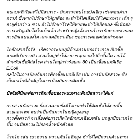
พบแบคทีเรียแต่ไม่มีอาการ - มักตรวจพบโดยบังเอิญ เช่นตอนฝาก
ครรภ์ ซึ่งหากไม่รักษาให้ถูกต้อง จะทำให้ไตเสื่อมได้โดยเฉพาะ เด็ก ๆ
อายุต่ำกว่า 3 ขวบ ถ้าไม่รักษาโรคให้หายจะทำให้เกิดแผล ซึ่งขัดต่อ
การเจริญเติบโตในเด็กเล็ก สำหรับหญิงตั้งครรภ์ การรักษาจะช่วยลด
การอักเสบของไต และลดอัตราเสี่ยง ของการคลอดก่อนกำหนด
ไตอักเสบเรื้อรัง - เกิดจากระบบภูมิต้านทานของร่างกาย กับเชื้อ
บคทีเรียบางตัว ส่วนใหญ่ทำให้อาการลุกลามไปถึงขั้นไตวายได้
สำหรับเชื้อที่ก่อโรค ส่วนใหญ่กว่าร้อยละ 80 เป็นเชื้อแบคทีเรี
E.Coli
กลไกในการป้องกันการติดเชื้อแบคทีเรีย เช่น การขับปัสสาวะ ซึ่ง
เป็นกลไกที่สำคัญในการป้องกันการติดเชื้อ
ปัจจัยที่มีผลต่อการติดเชื้อของระบบทางเดินปัสสาวะได้แก่
การสวนปัสสาวะ ยิ่งสวนมากยิ่งมีโอกาสทำให้ติดเชื้อได้ง่ายขึ้น
อายุและเพศ พบว่าเป็นกันมากในหญิงสูงอายุ
การตั้งครรภ์ จะเสี่ยงต่อการเกิดไตอักเสบเฉียบพลัน มดลูกมีขนาดโต
ขึ้น จนปัสสาวะไม่ออกน้ำหนักตัวลด
รคไต เช่น เบาหวาน ความดันโลหิตสูง ทำให้ไตมีความต้านทาน