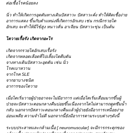
ต่อเชื้อโรคน้อยลง
นิ่ว ทำให้เกิดการอุดตันทางเดินปัสสาวะ ปัสสาวะคั่ง ทำให้ติดเชื้อง่า
อาการแสดง ขึ้นกับตำแหน่งที่เกิดการอักเสบ เช่น กรณีกรวยไต
อักเสบ จะทำให้มีไข้สูง หนาวสั่น อาเจียน ปัสสาวะขุ่น เป็นต้น
ไตวายเรื้อรัง เกิดจากอะไร
เกิดจากกรวยไตอักเสบเรื้อรัง
เกิดจากหลอดเลือดที่ไปเลี้ยงไตตีบตัน
จางทางเดินปัสสาวะอุดตัน เช่น นิ่ว
รคเบาหวาน
จากโรค SLE
จากยาบางชนิด
อาการของไตวา
เมื่อไตเริ่มวายผู้ป่วยอาจจะไม่มีอาการ แต่เมื่อไตเริ่มเสื่อมมากขึ้นผู้
ป่วยจะปัสสาวะตอนกลางคืนบ่อยขึ้นเนื่องจากไตไม่สามารถดูดซึมน้ำ
กลับ นอกจากปัสสาวะตอนกลางคืนแล้วผู้ป่วยยังมีอาการเหนื่อยง่า
อ่อนเพลีย ความจำไม่ดี นอกจากนี้ยังมีอาการตามระบบต่างๆดังนี้
ระบบประสาทและกล้ามเนื้อ [ neuromuscular] จะมีการกระตุกของ