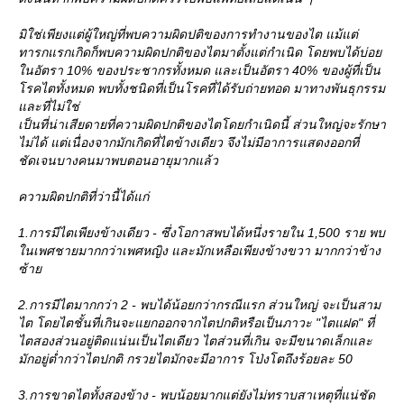
มิใช่เพียงแต่ผู้ใหญ่ที่พบความผิดปติของการทำงานของไต แม้แต่
ทารกแรกเกิดก็พบความผิดปกติของไตมาตั้งแต่กำเนิด โดยพบได้บ่อ
นอัตรา 10% ของประชากรทั้งหมด และเป็นอัตรา 40% ของผู้ที่เป็น
รคไตทั้งหมด พบทั้งชนิดที่เป็นโรคที่ได้รับถ่ายทอด มาทางพันธุกรรม
ละที่ไม่ใช่
เป็นที่น่าเสียดายที่ความผิดปกติของไตโดยกำเนิดนี้ ส่วนใหญ่จะรักษา
ไม่ได้ แต่เนื่องจากมักเกิดที่ไตข้างเดียว จึงไม่มีอาการแสดงออกที่
ชัดเจนบางคนมาพบตอนอายุมากแล้ว
ความผิดปกติที่ว่านี้ได้แก่
1.การมีไตเพียงข้างเดียว - ซึ่งโอกาสพบได้หนึ่งรายใน 1,500 ราย พบ
นเพศชายมากกว่าเพศหญิง และมักเหลือเพียงข้างขวา มากกว่าข้าง
ซ้า
2.การมีไตมากกว่า 2 - พบได้น้อยกว่ากรณีแรก ส่วนใหญ่ จะเป็นสาม
ไต โดยไตชั้นที่เกินจะแยกออกจากไตปกติหรือเป็นภาวะ "ไตแฝด" ที่
ไตสองส่วนอยู่ติดแน่นเป็นไตเดียว ไตส่วนที่เกิน จะมีขนาดเล็กและ
มักอยู่ต่ำกว่าไตปกติ กรวยไตมักจะมีอาการ โป่งโตถึงร้อยละ 50
3.การขาดไตทั้งสองข้าง - พบน้อยมากแต่ยังไม่ทราบสาเหตุที่แน่ชัด