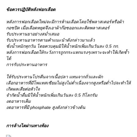
ข้อควรปฏิบัติหลังฟอกเลือด
หลังการฟอกเลือดใหม่จะมีการห้ามเลือดโดยใช้พลาสเตอร์หรือผ้า
กอซปิด เมื่อเลือดหยุดจึงเอาผ้าก๊อซออกและติดพลาสเตอร์
รับประทานยาอย่างสม่ำเสมอ
รับประทานอาหารตามคำแนะนำดังกล่าวมาแล้ว
ชั่งน้ำหนักทุกวัน โดยควบคุมมิให้น้ำหนักเพิ่มเกินวันละ 0.5 กก.
หลังการฟอกเลือดให้ระวังการถูกกระแทกแรงๆเพราะจะทำให้เกิดช้ำ
ได้
การรับประทานอาหาร
ห้รับประทานโปรตีนจากเนื้อปลา แทนจากถั่วและผัก
เลือกอาหารที่มีโพแทสเซียมไม่สูงไม่ต่ำเนื่องจากสูงหรือต่ำไปจะทำให้
เกิดผลเสียต่อหัวใจ
จำกัดน้ำดื่มมิให้น้ำหนักเพิ่มเกินวันละ 0.5 กิโลกรัม
งดอาหารเค็ม
งดอาหารที่มี phosphate สูงดังกล่าวข้างต้น
การล้างไตผ่านทางท้อง