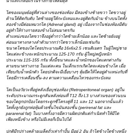
น้ำและเกลือแร่ในร่างกายให้สมดุล
ไตของมนุษย์อยู่ที่ส่วนล่างของช่องท้อง มีสองข้างซ้ายขวา ไตขวาอยู่
ด้านใต้ติดกับตับ ไตซ้ายอยู่ใต้กะบังลมและอยู่ติดกับม้าม ข้างบนไตทั้ง
สองข้างมีต่อมหมวกไต (Adrenal gland) อยู่ เนื่องจากในช่องท้องมีตับ
อยู่ทำให้ร่างกายสองข้างไม่สมมาตรกัน
ตำแหน่งของไตขวาจึงอยู่ต่ำกว่าไตซ้ายเล็กน้อย และไตซ้ายยังอยู่
ค่อนมาทางกลางลำตัวมากกว่าไตขวาเล็กน้อยเช่นกัน
ขนาดโตของไตโดยประมาณคือ 16x6x2.5 เซนติเมตร ในผู้ใหญ่ชา
ไตแต่ละข้างจะหนักประมาณ 125-170 กรัม ผู้ใหญ่หญิงหนัก
ประมาณ 115-155 กรัม ทั้งนี้ขนาดและน้ำหนักของไตแตกต่างกัน
ตามขนาดร่างกาย ในแต่ละคน ในเด็กแรกเกิดไตจะค่อนข้างโต เมื่อ
เทียบกับน้ำหนักตัว โดยปกติจะมีเยื่อบางๆ หุ้มยึดให้ไตอยู่ตำแหน่งกับที่
ดยมีการเคลื่อนขึ้น-ลง ตามความเคลื่อนไหวของกระบังลม
ไตเป็นอวัยวะที่อยู่หลังเยื่อบุช่องท้อง (Retroperitoneal organ) อยู่ใน
ระดับประมาณกระดูกสันหลังท่อนที่ T12 ถึง L3 บางส่วนของส่วนบน
ของไตถูกปกป้องโดยกระดูกซี่โครงคู่ที่ 11 และ 12 นอกจากนั้นแล้ว
ไตทั้งลูกยังถูกห่อหุ้มด้วยชั้นไขมันสองชั้น (perirenal fat และ
pararenal fat) ในบางครั้งอาจมีความผิดปกติแต่กำเนิดทำให้มีไต
เพียงหนึ่งข้าง หรือไม่มีเลยก็เป็นไปได้
ปกติมีรูปร่างคล้ายเมล็ดถั่วเท่ากำปั้น มีอยู่ 2 อัน ถ้าไตข้างใดข้างหนึ่ง