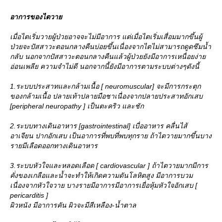
อาการของไตวา
เมื่อไตเริ่มวายผู้ป่วยอาจจะไม่มีอาการ แต่เมื่อไตเริ่มเสื่อมมากขึ้นผู้
ป่วยจะปัสสาวะตอนกลางคืนบ่อยขึ้นเนื่องจากไตไม่สามารถดูดซึมน้ำ
กลับ นอกจากปัสสาวะตอนกลางคืนแล้วผู้ป่วยยังมีอาการเหนื่อยง่า
อ่อนเพลีย ความจำไม่ดี นอกจากนี้ยังมีอาการตามระบบต่างๆดังนี้
1.ระบบประสาทและกล้ามเนื้อ [ neuromuscular] จะมีการกระตุก
ของกล้ามเนื้อ ปลายเท้าปลายมือชาเนื่องจากปลายประสาทอักเสบ
[peripheral neuropathy ] เป็นตะคริว และชัก
2.ระบบทางเดินอาหาร [gastrointestinal] เบื่ออาหาร คลื่นไส้
อาเจียน ปากอักเสบ เป็นอาการที่พบที่พบทุกราย ถ้าไตวายมากขึ้นบาง
รายมีเลือดออกทางเดินอาหาร
3.ระบบหัวใจและหลอดเลือด [ cardiovascular ] ถ้าไตวายมากมีการ
คั่งของเกลือและน้ำจะทำให้เกิดความดันโลหิตสูง มีอาการบวม
เนื่องจากหัวใจวาย บางรายมีอาการมีอาการเยื่อหุ้มหัวใจอักเสบ [
pericarditis ]
ผิวหนัง มีอาการคัน ผิวจะมีสีเหลือง-น้ำตาล