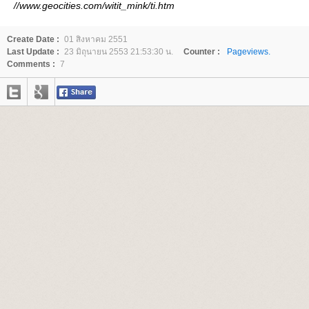
//www.geocities.com/witit_mink/ti.htm
Create Date :
01 สิงหาคม 2551
Last Update :
23 มิถุนายน 2553 21:53:30 น.
Counter :
Pageviews.
Comments :
7