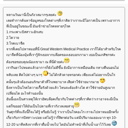
หลานวันมานี่เป็นกังวลมากๆเลยค่ะ
เลยทำการค้นหาข้อมูลของโรคต่างๆที่เราคิดว่าเราจะมีโอกาสเป็น เพราะอาการ
ที่เป็นอยู่ในขณะนี้ มันเข้าข่ายโรคหลายๆโรค
1.กระเพาะปัสสาวะอักเสบ
2.ไตวา
3.โรคเบาจืด
จากที่เคยไปหาหมอที่นี่ Great Western Medical Practice เราก็ได้ยาสำหรับโรค
เบาจืดที่น้องมุ้มที่เรารู้จักเธอจากบล๊อคของเธอบอกเรามา เธอเป็นเภสัชกรค่ะ
ต้องขอขอบคุณน้องเขามา ณ ที่นี่ด้วยค่ะ
เรากินยาไปหมดแล้วอาการก็ยังไม่ดีขึ้น ยังมีอาการเหมือนเดิม กลางคืนนอนไม่
หลับเลย คิดไปต่างๆ นาๆ
ไม่ได้กลัวตายหรอกค่ะ เพียงแต่ไม่อยากเป็นโร
คนั้นๆแล้วต้องนอนรักษาตัวที่โรงพยาบาล เสียค่าใช้จ่ายมากมา
ิ่งหากเป็นโรคไตวายเรื้อรังด้วยแล้ว ไหนจะต้องล้างไต ค่าใช้จ่ายมันสูงมาก
เปลี่ยนไต อะไรทำนองนั้น
อันนี้เองเป็นสาเหตุให้เราอัพบล๊อคเกี่ยวกับโรคต่างๆที่เราคิดว่าเราอาจจะมีเป็น
ต่ก็ขออย่าให้มันเป็นไปตามที่เรากังวลเลยสาธุ
วันศุกร์ที่จะถึงนี้ก็จะได้รู้ หรือยังไม่รู้ ว่าเราเป็นโรคอะไร เราจะไปหาหมออีกครั้ง
เกี่ยวกับการปัสสาวะบ่อย แต่ไม่รู้ว่ากี่ลิตรต่อวัน แต่มีปริมาณเยอะมาก ทุก 10-
12-20 นาทีหลังจากที่เราดื่มน้ำลงไป ไตมันไม่ทำหน้าที่เก็บน้ำเอาไว้ว้เล