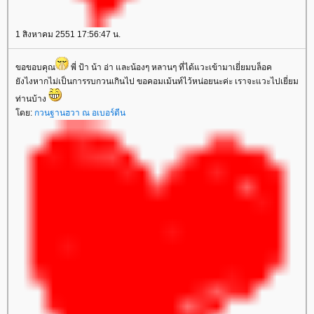
1 สิงหาคม 2551 17:56:47 น.
ขอขอบคุณ
พี่ ป้า น้า อ่า และน้องๆ หลานๆ ที่ได้แวะเข้ามาเยี่ยมบล็อค
ังไงหากไม่เป็นการรบกวนเกินไป ขอคอมเม้นท์ไว้หน่อยนะค่ะ เราจะแวะไปเยี่ยม
ท่านบ้าง
ดย:
กวนฐานฮวา ณ อเบอร์ดีน