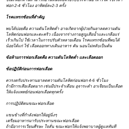
ฟอก 2-4 ชั่วโมง อาทิตย์ละ2-3 ครั้ง
รคแทรกซ้อนที่สำคัญ
พบได้บ่อยคือ ความดันโลหิตต่ำ อาจเกิดจากผู้ป่วยกินยาลดความดัน
ลหิตก่อนฟอกและตะคริว เนื่องจากร่างกายสูญเสียน้ำและเกลือแร่
เร็วเกินไป ใช้เวลาในการปรับตัวหลายเดือน โรคแทรกซ้อนที่พบได้
น้อยได้แก่ ไข้ เลือดออกทางเดินอาหาร คัน นอนไม่หลับเป็นต้น
ข้อห้ามการฟอกเลือดคือ ความดันโลหิตต่ำ และเลือดออก
ข้อปฏิบัติก่อนการฟอกเลือด
ควรงดรับประทานยาลดความดันโลหิตก่อนฟอก 4-6 ชั่วโมง
ถ้ามีการเสียเลือดมาก เช่นมีประจำเดือน อุจาระดำ อาเจียนเป็นเลือด
ห้แจ้งแพทย์ก่อนฟอกเลือดทุกครั้ง
การปฏิบัติตนขณะฟอกเลือด
ขนข้างที่กำลังฟอกให้อยู่นิ่งๆ
เตรียมอาหารมารับประทานขณะฟอกเลือด
ถ้ามีอาการเวียนศีรษะ ใจสั่น ขณะฟอกให้แจ้งพยาบาลผู้ดูแลทันที