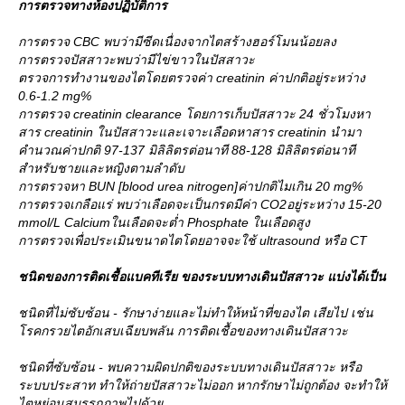
การตรวจทางห้องปฏิบัติการ
การตรวจ CBC พบว่ามีซีดเนื่องจากไตสร้างฮอร์โมนน้อยลง
การตรวจปัสสาวะพบว่ามีไข่ขาวในปัสสาวะ
ตรวจการทำงานของไตโดยตรวจค่า creatinin ค่าปกติอยู่ระหว่าง
0.6-1.2 mg%
การตรวจ creatinin clearance โดยการเก็บปัสสาวะ 24 ชั่วโมงหา
สาร creatinin ในปัสสาวะและเจาะเลือดหาสาร creatinin นำมา
คำนวณค่าปกติ 97-137 มิลิลิตรต่อนาที 88-128 มิลิลิตรต่อนาที
สำหรับชายและหญิงตามลำดับ
การตรวจหา BUN [blood urea nitrogen]ค่าปกติไมเกิน 20 mg%
การตรวจเกลือแร่ พบว่าเลือดจะเป็นกรดมีค่า CO2อยู่ระหว่าง 15-20
mmol/L Calciumในเลือดจะต่ำ Phosphate ในเลือดสูง
การตรวจเพื่อประเมินขนาดไตโดยอาจจะใช้ ultrasound หรือ CT
ชนิดของการติดเชื้อแบคทีเรีย ของระบบทางเดินปัสสาวะ แบ่งได้เป็น
ชนิดที่ไม่ซับซ้อน - รักษาง่ายและไม่ทำให้หน้าที่ของไต เสียไป เช่น
รคกรวยไตอักเสบเฉียบพลัน การติดเชื้อของทางเดินปัสสาวะ
ชนิดที่ซับซ้อน - พบความผิดปกติของระบบทางเดินปัสสาวะ หรือ
ระบบประสาท ทำให้ถ่ายปัสสาวะไม่ออก หากรักษาไม่ถูกต้อง จะทำให้
ไตหย่อนสมรรถภาพไปด้ว