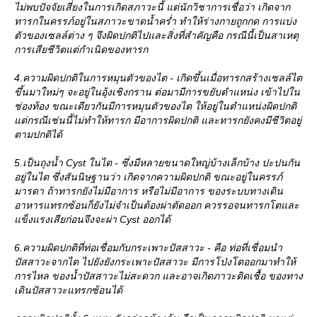
ไม่พบปัจจัยเสี่ยงในการเกิดสภาวะนี้ แต่นักวิชาการเชื่อว่า เกิดจาก
ทารกในครรภ์อยู่ในสภาวะขาดน้ำคร่ำ ทำให้ร่างกายถูกกด การแบ่ง
ตัวของเซลล์ต่าง ๆ จึงผิดปกติไปและสิ่งที่สำคัญคือ กรณีนี้เป็นสาเหตุ
การเสียชีวิตแต่กำเนิดของทารก
4.ความผิดปกติในการหมุนตัวของไต - เกิดขึ้นเมื่อทารกสร้างเซลล์ไต
ขึ้นมาใหม่ๆ จะอยู่ในอุ้งเชิงกราน ต่อมามีการขยับตำแหน่ง เข้าไปใน
ช่องท้อง ขณะเดียวกันมีการหมุนตัวของไต ให้อยู่ในตำแหน่งผิดปกติ
ต่กรณีเช่นนี้ไม่ทำให้ทารก มีอาการผิดปกติ และทารกยังคงมีชีวิตอยู่
ตามปกติได้
5.เป็นถุงน้ำ Cyst ในไต - ซึ่งมีหลายขนาดใหญ่บ้างเล็กบ้าง ปะปนกัน
อยู่ในไต ซึ่งสันนิษฐานว่า เกิดจากความผิดปกติ ขณะอยู่ในครรภ์
มารดา ถ้าทารกยังไม่มีอาการ หรือไม่มีอาการ ของระบบทางเดิน
อาหารแทรกซ้อนก็ยังไม่จำเป็นต้องผ่าตัดออก ควรรอจนทารกโตและ
ข็งแรงเสียก่อนจึงจะผ่า Cyst ออกได้
6.ความผิดปกติที่ท่อเชื่อมกับกระเพาะปัสสาวะ - คือ ท่อที่เชื่อมนำ
ปัสสาวะจากไต ไปยังยังกระเพาะปัสสาวะ มีการโป่งโตออกมาทำให้
การไหล ของน้ำปัสสาวะไม่สะดวก และอาจเกิดภาวะติดเชื้อ ของทาง
เดินปัสสาวะแทรกซ้อนได้