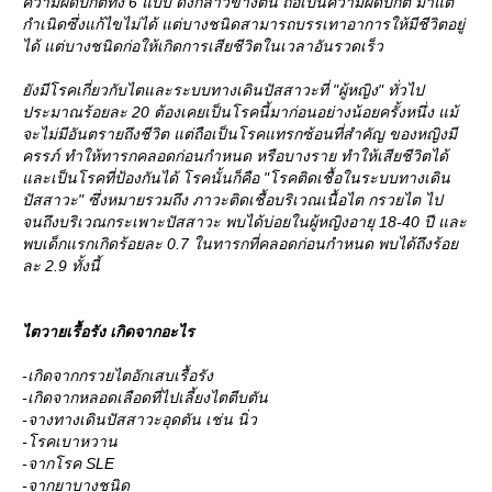
ความผิดปกติทั้ง 6 แบบ ดังกล่าวข้างต้น ถือเป็นความผิดปกติ มาแต่
กำเนิดซึ่งแก้ไขไม่ได้ แต่บางชนิดสามารถบรรเทาอาการให้มีชีวิตอยู่
ได้ แต่บางชนิดก่อให้เกิดการเสียชีวิตในเวลาอันรวดเร็ว
ังมีโรคเกี่ยวกับไตและระบบทางเดินปัสสาวะที่ "ผู้หญิง" ทั่วไป
ประมาณร้อยละ 20 ต้องเคยเป็นโรคนี้มาก่อนอย่างน้อยครั้งหนึ่ง แม้
จะไม่มีอันตรายถึงชีวิต แต่ถือเป็นโรคแทรกซ้อนที่สำคัญ ของหญิงมี
ครรภ์ ทำให้ทารกคลอดก่อนกำหนด หรือบางราย ทำให้เสียชีวิตได้
ละเป็นโรคที่ป้องกันได้ โรคนั้นก็คือ "โรคติดเชื้อในระบบทางเดิน
ปัสสาวะ" ซึ่งหมายรวมถึง ภาวะติดเชื้อบริเวณเนื้อไต กรวยไต ไป
จนถึงบริเวณกระเพาะปัสสาวะ พบได้บ่อยในผู้หญิงอายุ 18-40 ปี และ
พบเด็กแรกเกิดร้อยละ 0.7 ในทารกที่คลอดก่อนกำหนด พบได้ถึงร้อ
ละ 2.9 ทั้งนี้
ไตวายเรื้อรัง เกิดจากอะไร
-เกิดจากกรวยไตอักเสบเรื้อรัง
-เกิดจากหลอดเลือดที่ไปเลี้ยงไตตีบตัน
-จางทางเดินปัสสาวะอุดตัน เช่น นิ่ว
-โรคเบาหวาน
-จากโรค SLE
-จากยาบางชนิด