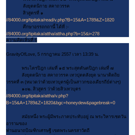
สังยุตตนิกาย สคาถวรรค
สิวสูตรที่ ๑
//84000.org/tipitaka/read/v.php?B=15&A=1789&Z=1820
ศึกษาอรรถกถานี้ ได้ที่ :-
//84000.org/tipitaka/attha/attha.php?b=15&i=278
ความคิดเห็นที่ 6
GravityOfLove, 5 กรกฎาคม 2557 เวลา 13:39 น.
พระไตรปิฎก เล่มที่ ๑๕ พระสุตตันตปิฎก เล่มที่ ๗
สังยุตตนิกาย สคาถวรรค เทวปุตตสังยุต นานาติตถิ
วรรคที่ ๓ (หมวดว่าด้วยเทวบุตรผู้เป็นสาวกของเดียรถีย์ต่างๆ)
. ๑๐๒. สิวสูตร ว่าด้วยสิวเทวบุตร
//84000.org/tipitaka/attha/v.php?
B=15&A=1789&Z=1820&bgc=honeydew&pagebreak=0
สมัยหนึ่ง พระผู้มีพระภาคประทับอยู่ ณ พระวิหารเชตวัน
อารามของ
ท่านอนาถบิณฑิกเศรษฐี เขตพระนครสาวัตถี