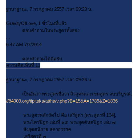
ฐานาฐานะ, 7 กรกฎาคม 2557 เวลา 09:23 น.
GravityOfLove, 1 ชั่วโมงที่แล้ว
ตอบคำถามในพระสูตรทั้งสอง
...
6:47 AM 7/7/2014
ตอบคำถามได้ดีครับ.
ความคิดเห็นที่ 11
ฐานาฐานะ, 7 กรกฎาคม 2557 เวลา 09:26 น.
เป็นอันว่า พระสูตรชื่อว่า สิวสูตรและเขมสูตร จบบริบูรณ์.
//84000.org/tipitaka/attha/v.php?B=15&A=1789&Z=1836
พระสูตรหลักถัดไป คือ เสรีสูตร [พระสูตรที่ 104].
พระไตรปิฎก เล่มที่ ๑๕ พระสุตตันตปิฎก เล่ม ๗
สังยุตตนิกาย สคาถวรรค
เสรีสูตรที่ ๓