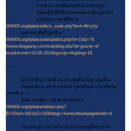
. ควรทำความสนิทสนมกับพวกสัตบุรุษ
. บุคคลรู้ทั่วถึงสัทธรรมของพวกสัตบุรุษแล้ว
. ย่อมพ้นจากทุกข์ทั้งปวง
//84000.org/tipitaka/dic/v_seek.php?text=สัตบุรุษ
อรรถกถาสัพภิสูตรที่ ๑
//84000.org/tipitaka/attha/attha.php?b=15&i=78
//www.bloggang.com/mainblog.php?id=gravity-of-
love&month=23-05-2014&group=4&gblog=18
----------
พระไตรปิฎก เล่มที่ ๑๕ พระสุตตันตปิฎก เล่มที่ ๗
สังยุตตนิกาย สคาถวรรค เทวปุตตสังยุต นานาติตถิ
วรรคที่ ๓
. ๑๐๓. เขมสูตร ว่าด้วยเขมเทพบุตร
//84000.org/tipitaka/attha/v.php?
B=15&A=1821&Z=1836&bgc=honeydew&pagebreak=0
เขมเทพบุตร กล่าวคาถาในสำนักพระผู้มีพระภาค