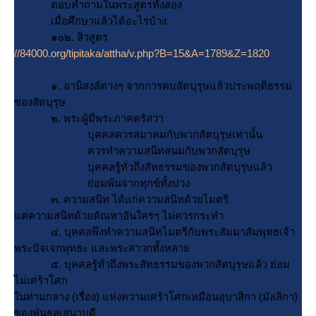
ตอบคำถามในพระสูตรทั้งสอง
เมื่อศึกษาแล้วได้อะไรบ้าง.
๑๐๒. สิวสูตร
//84000.org/tipitaka/attha/v.php?B=15&A=1789&Z=1820
๑. อานิสงส์ต่างๆ จากการคบสัตบุรุษแล้วประพฤติธรรม
ของสัตบุรุษ
๒. พระผู้มีพระภาคตรัสว่า
บุคคลควรสมาคมกับพวกสัตบุรุษเท่านั้น
ควรทำความสนิทสนมกับพวกสัตบุรุษ
บุคคลรู้ทั่วถึงสัทธรรมของพวกสัตบุรุษแล้ว
่อมพ้นจากทุกข์ทั้งปวง
๓. ความสนิท ได้แก่ความสนิทด้วยไมตรี
ต่ความสนิทด้วยตัณหาอันใครๆ ไม่ควรกระทำ
๔. บุคคลพึงทำความสนิทไมตรีกับพระสัมมาสัมพุทธเจ้า
พระปัจเจกพุทธะ และพระสาวกทั้งหลา
๕. บุคคลรู้ทั่วถึงพระสัทธรรมของพวกสัตบุรุษแล้ว ย่อม
ไม่เศร้าโศก
นท่ามกลาง (เรื่อง) แห่งความเศร้าโศกเหมือนอุบาสิกา (มัลลิกา)
ของพันธุลเสนาบดี