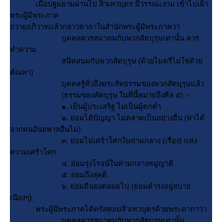
เมื่อปฐมยามผ่านไป สิวเทวบุตร มีวรรณะงาม เข้าไปเฝ้า
พระผู้มีพระภาค
ถวายอภิวาทแล้วกล่าวคาถาในสำนักพระผู้มีพระภาคว่า
บุคคลควรสมาคมกับพวกสัตบุรุษเท่านั้น ควร
ทำความ
สนิทสนมกับพวกสัตบุรุษ (ด้วยไมตรีไม่ใช่ด้ว
ตัณหา)
บุคคลรู้ทั่วถึงพระสัทธรรมของพวกสัตบุรุษแล้ว
(ธรรมของสัตบุรุษ ในที่นี้หมายถึงศีล ๕) :-
๑. เป็นผู้ประเสริฐ ไม่เป็นผู้ตกต่ำ
๒. ย่อมได้ปัญญา ไม่คลาดเป็นอย่างอื่น (หาได้
จากคนอันธพาลอื่นไม่)
๓. ย่อมไม่เศร้าโศกในท่ามกลาง (เรื่อง) แห่ง
ความเศร้าโศก
๔. ย่อมรุ่งโรจน์ในท่ามกลางหมู่ญาติ
๕. ย่อมถึงสุคติ
๖. ย่อมยืนยงตลอดไป (ย่อมดำรงอยู่สบา
เนืองๆ)
พระผู้มีพระภาคได้ตรัสตอบสิวเทวบุตรด้วยพระคาถาว่า
. บุคคลควรสมาคมกับพวกสัตบุรุษเท่านั้น