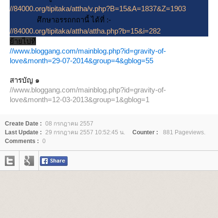
//84000.org/tipitaka/attha/v.php?B=15&A=1837&Z=1903
ศึกษาอรรถกถานี้ ได้ที่ :-
//84000.org/tipitaka/attha/attha.php?b=15&i=282
้ายไปที
//www.bloggang.com/mainblog.php?id=gravity-of-
love&month=29-07-2014&group=4&gblog=55
สารบัญ ๑
//www.bloggang.com/mainblog.php?id=gravity-of-
love&month=12-03-2013&group=1&gblog=1
Create Date :
08 กรกฎาคม 2557
Last Update :
29 กรกฎาคม 2557 10:52:45 น.
Counter :
881 Pageviews.
Comments :
0