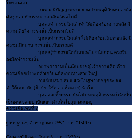
จความว่า
คนพาลมีปัญญาทราม ย่อมประพฤติกับตนเองดัง
ศัตรู ย่อมทำกรรมลามกอันส่งผลไม่ดี
บุคคลทำกรรมใดแล้วทำให้เดือดร้อนภายหลัง มี
ความเสียใจ กรรมนั้นเป็นกรรมไม่ดี
บุคคลทำกรรมใดแล้ว ไม่เดือดร้อนในภายหลัง มี
ความเบิกบาน กรรมนั้นเป็นกรรมดี
บุคคลรู้ว่ากรรมใดเป็นประโยชน์แก่ตน ควรรีบ
ลงมือทำกรรมนั้น
อย่าพยายามเป็นนักปราชญ์เจ้าความคิด ด้ว
ความคิดอย่างพ่อค้าเกวียนที่ละหนทางสายใหญ่
อันเรียบสม่ำเสมอ แวะไปสู่ทางที่ขรุขระ จน
ทำให้เพลาหัก (จึงต้องใช้ความคิดมาก) ฉันใด
บุคคลละทิ้งธรรม หันไปประพฤติอธรรม ก็ฉันนั้น
เป็นคนเขลาเบาปัญญา ดำเนินไปสู่ทางมฤตยู
ความคิดเห็นที่ 7
ฐานาฐานะ, 7 กรกฎาคม 2557 เวลา 01:49 น.
GravityOfLove, วันเสาร์ เวลา 13:39 น.