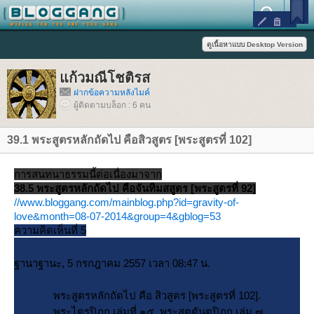
ก้วมณีโชติรส
ฝากข้อความหลังไมค์
ผู้ติดตามบล็อก : 6 คน
39.1 พระสูตรหลักถัดไป คือสิวสูตร [พระสูตรที่ 102]
การสนทนาธรรมนี้ต่อเนื่องมาจาก
38.5 พระสูตรหลักถัดไป คือจันทิมสสูตร [พระสูตรที่ 92]
//www.bloggang.com/mainblog.php?id=gravity-of-
love&month=08-07-2014&group=4&gblog=53
ความคิดเห็นที่ 5
ฐานาฐานะ, 5 กรกฎาคม 2557 เวลา 08:47 น.
พระสูตรหลักถัดไป คือ สิวสูตร [พระสูตรที่ 102].
พระไตรปิฎก เล่มที่ ๑๕ พระสุตตันตปิฎก เล่ม ๗