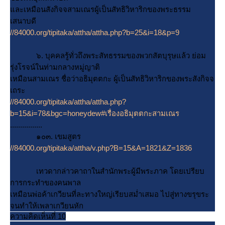
ละเหมือนสังกิจจสามเณรผู้เป็นสัทธิวิหาริกของพระธรรม
เสนาบดี
//84000.org/tipitaka/attha/attha.php?b=25&i=18&p=9
๖. บุคคลรู้ทั่วถึงพระสัทธรรมของพวกสัตบุรุษแล้ว ย่อม
รุ่งโรจน์ในท่ามกลางหมู่ญาติ
เหมือนสามเณร ชื่อว่าอธิมุตตกะ ผู้เป็นสัทธิวิหาริกของพระสังกิจจ
เถระ
//84000.org/tipitaka/attha/attha.php?
b=15&i=78&bgc=honeydew#เรื่องอธิมุตตกะสามเณร
................
๑๐๓. เขมสูตร
//84000.org/tipitaka/attha/v.php?B=15&A=1821&Z=1836
เทวดากล่าวคาถาในสำนักพระผู้มีพระภาค โดยเปรียบ
การกระทำของคนพาล
เหมือนพ่อค้าเกวียนที่ละทางใหญ่เรียบสม่ำเสมอ ไปสู่ทางขรุขระ
จนทำให้เพลาเกวียนหัก
ความคิดเห็นที่ 10