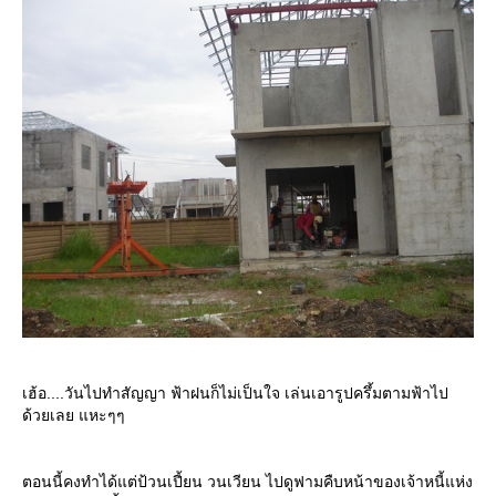
เฮ้อ....วันไปทำสัญญา ฟ้าฝนก็ไม่เป็นใจ เล่นเอารูปครึ้มตามฟ้าไป
ด้วยเลย แหะๆๆ
ตอนนี้คงทำได้แต่ป้วนเปี้ยน วนเวียน ไปดูฟามคืบหน้าของเจ้าหนี้แห่ง