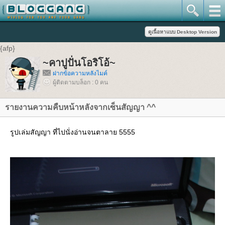
{afp}
~คาปูปั่นโอริโอ้~
ฝากข้อความหลังไมค์
ผู้ติดตามบล็อก : 0 คน
รายงานความคืบหน้าหลังจากเซ็นสัญญา ^^
รูปเล่มสัญญา ที่ไปนั่งอ่านจนตาลาย 5555