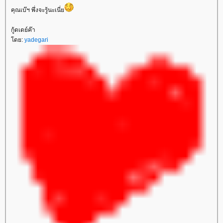
คุณเบ๊ฯ พึ่งจะรู้นะเนี่
กู้ดเดย์ค๊า
ดย:
yadegari