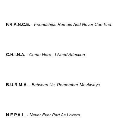
F.R.A.N.C.E.
- Friendships Remain And Never Can End.
C.H.I.N.A.
- Come Here.. I Need Affection.
B.U.R.M.A.
- Between Us, Remember Me Always.
N.E.P.A.L.
- Never Ever Part As Lovers.