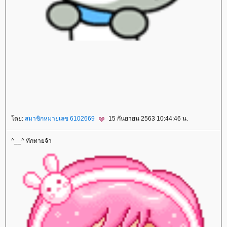
สปาชา
sparsha
A Moment of Bride
เจ้าสาว
เสริมจมูก
ศัลยกรรมเสริมจมูก
ศัลยกรรมจมูก
Freeze Shaping
สลายไขมันด้วยความเย็น
ลดเซลลูไลท์
Leg Squeezing
ผิวเปลือกส้ม
FIS
หน้าท้องใหญ่
ตัวเล็กแต่มีพุง
Body Contouring
ลดสัดส่วนทั้งตัว
ลดปีกด้านหลัง
เนื้อปลิ้นรักแร้
เนื้อปลิ้น
Build Muscle
สร้างกล้ามเนื้อ
กล้ามเนื้อหน้าท้อง
TM Former
สลายไขมันหนา
สลายไขมัน
ลดไขมัน
Lock Shape
รักษารูปร่าง
Renew Perfect Body
สลายไขมัน
ลดสัดส่วน
Oxy Peel
ทำความสะอาดหน้า
ทำความสะอาดหน้าแบบล้ำลึก
ก
กระชับ
Ulthera
ปรับรูปหน้า
ปัญหาผิวหย่อนคล้อ
Beauty Shape
สลายไขมันแบบเร่งด่วน
ลดไขมัน
ลดเซลลูไลท์
ผิวเปลือกส้ม
Anti Cellulite & Slim Program
Hip Shape
สลายไขมันสะโพก
กระชับผิว
Sexy Mama
ม่หลังคลอด
รอยแตกลา
ปรับรูปร่าง
ด็อกเตอร์
ไลฟ์
doctorlife
ศัลยกรรมเสริมจมูก
ศัลยกรรมจมูก
เสริมจมูก
Cellulysis
สลายไขมัน
ulthera
กกระชับ
Acne Clear
รักแร้ขาวเนียน
เลเซอร์กำจัดขนถาวร
กำจัดขน
ร้อยไหม
Freeze V Lift
กำจัดไขมันด้วยความเย็น
PRP ผิวหน้า
PRP ผมบาง
ผมร่วง
เลเซอร์กระชับ
ช่องคลอด
กระชับช่องคลอด
Love Fit
Freeze Shaping
สลายไขมันด้วยความเย็น
Cell Repair
ผิวขาวใส
ลดสัดส่วน
ปรับรูปร่าง
TM Former
Perfect Shape
สลายไขมันแบบเร่งด่วน
ฟิลเลอร์
Filler
รักษาหลุมสิว
Subcision
Dual Yellow
เลเซอร์หน้าใส
Love Fit
ปัญหาปัสสาวะเล็ด
ปัสสาวะเล็ด
Oxy Bright
ทำความสะอาดรูขุมขน
Bye Bye Fat
ลดไขมัน
Luminous
สงสีฟ้า
รักษาสิว
ฆ่าเชื้อสิว
ABO Active 3D Toxin
IV Drip
เพื่อสุขภาพและความงาม
Viva Lift
กกระชับผิว
ห้ใจ
สุขภาพ
ดย:
สมาชิกหมายเลข 6102669
15 กันยายน 2563 10:44:46 น.
^__^ ทักทายจ้า