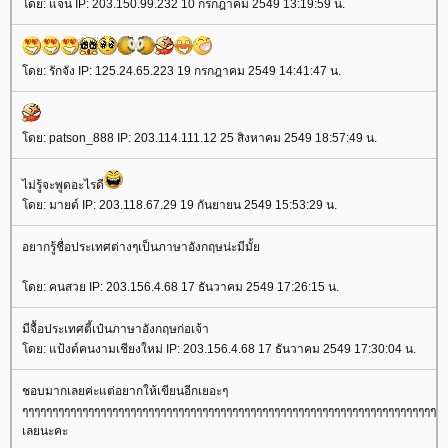
ดย: แจน IP: 203.150.99.232 10 กรกฎาคม 2549 13:19:59 น.
ดย: รักจัง IP: 125.24.65.223 19 กรกฎาคม 2549 14:41:47 น.
ดย: patson_888 IP: 203.114.111.12 25 สิงหาคม 2549 18:57:49 น.
ไม่รู้จะพูดอะไรดี
ดย: มายด์ IP: 203.118.67.29 19 กันยายน 2549 15:53:29 น.
อยากรู้ชื่อประเทศต่างๆเป็นภาษาอังกฤษน่ะมีมั้
ดย: คนสวย IP: 203.156.4.68 17 ธันวาคม 2549 17:26:15 น.
มีจื้อประเทศตี้เป๋นภาษาอังกฤษก่อเจ้า
ดย: แป้งด์คนงามเชียงใหม่ IP: 203.156.4.68 17 ธันวาคม 2549 17:30:04 น.
ชอบมากเลยค่ะแต่อยากให้เขียนอีกเยอะๆ
ๆๆๆๆๆๆๆๆๆๆๆๆๆๆๆๆๆๆๆๆๆๆๆๆๆๆๆๆๆๆๆๆๆๆๆๆๆๆๆๆๆๆๆๆๆๆๆๆๆๆๆๆๆๆๆๆๆๆๆๆๆๆๆๆๆๆๆๆๆๆๆ
เลยนะคะ