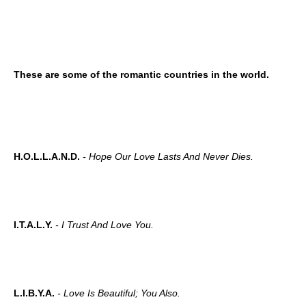
These are some of the romantic countries in the world.
H.O.L.L.A.N.D.
- Hope Our Love Lasts And Never Dies.
I.T.A.L.Y.
- I Trust And Love You.
L.I.B.Y.A.
- Love Is Beautiful; You Also.