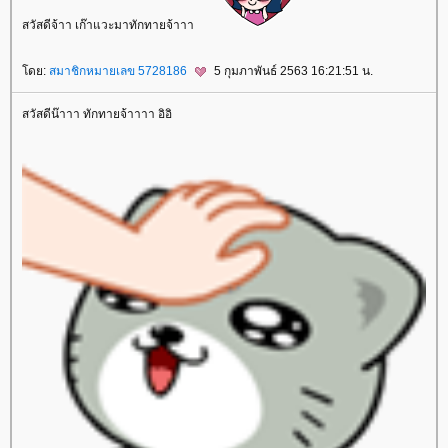
สวัสดีจ้าา เก๊าแวะมาทักทายจ้าาา
doctorlife
ulthera
กกระชับ
ศัลยกรรมเสริมจมูก
เสริมจมูก
Acne
Clear
Cellulysis
sparsha
ห้ใจ
สุขภาพ
ดย:
สมาชิกหมายเลข 5728186
5 กุมภาพันธ์ 2563 16:21:51 น.
สวัสดีน๊าาา ทักทายจ้าาาา อิอิ