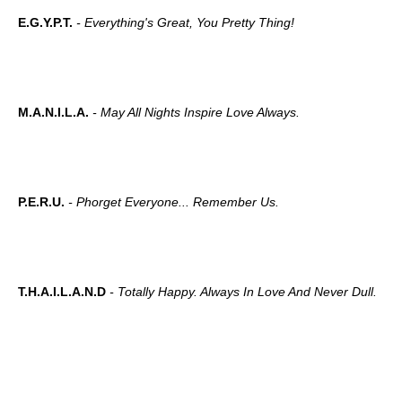
E.G.Y.P.T.
- Everything's Great, You Pretty Thing!
M.A.N.I.L.A.
- May All Nights Inspire Love Always.
P.E.R.U.
- Phorget Everyone... Remember Us.
T.H.A.I.L.A.N.D
- Totally Happy. Always In Love And Never Dull.