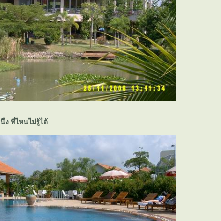
่ง ที่ไหนไม่รู้ได้