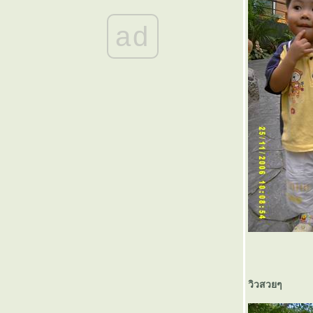
.....มาชมภาพ หลานๆ ของลุงเบ๊กันนะครับ^_^
(ตอนที่ 2 ) .....
ad
..... มาชมภาพหลานๆของลุงเบ๊กันนะครับ
อิอิ^_^ .....
..... คนอารมณ์ดี ( 9 ) .....
.....ความรัก...สำหรับวันแม่ .....
..... นิยามรักของ" เจ้าหญิงก้อนหิน " .....
.....ข้อคิดดีๆ...อีกแล้วครับท่าน.....
.....คุณลำใย เวอร์ชั่น ก่อนสอบ .....
..... เรื่องยุ่งๆ ของ รถอะไรเอ่ย? .....
..... ระวัง ! "สำเนาถูกต้ม" ......
.....ความหมายของ การร่วมมือกันเป็นหมู่คณะ
(Real Essence of Teamwork) .....
..... ภาษาไทย คำละวัน ตอนที่ 2 (ท่านทราบหรือ
ไม่) .....
..... คนอารมณ์ดี ( 7 ) .....
..... เรื่องของใข่ .....
.....คำแปลศัพท์จาก New Oxford Dictionary.....
.....ลอกมาให้อ่านเล่นๆ น่ะ.....
วิวสวยๆ
.....เค้าว่ากันว่า.....
.....เก็บตกจากตรงโน้น( เรื่องดีๆ).....