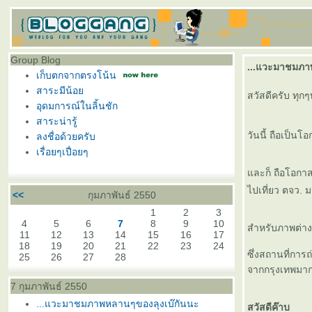
Group Blog
...แวะมาชมภาพ
เก็บตกจากตรงโน้น
สาระมีน้อ
สวัสดีครับ ทุก
อุดมการณ์ในลิ้นชัก
สาระน่ารู้
วันนี้ ถือเป็นโ
ลงชื่อด้วยครับ
เรื่อยๆเปื่อยๆ
ละก็ ถือโอกาส
ไปเที่ยว ตจว. 
<<
กุมภาพันธ์ 2550
1
2
3
4
5
6
7
8
9
10
สำหรับภาพต่าง
11
12
13
14
15
16
17
18
19
20
21
22
23
24
ซึ่งสถานที่การถ
25
26
27
28
จากกรุงเทพมากน
7 กุมภาพันธ์ 2550
...แวะมาชมภาพหลานๆของลุงเบ๊กันนะ
สวัสดีค๊าบ