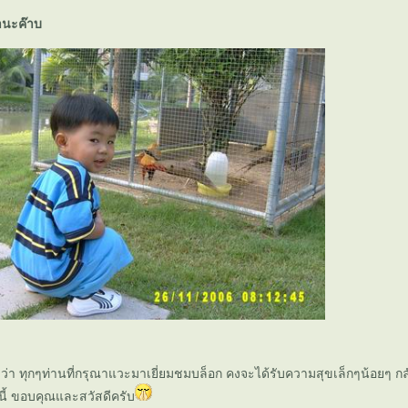
่านะค๊าบ
ิ่งว่า ทุกๆท่านที่กรุณาแวะมาเยี่ยมชมบล็อก คงจะได้รับความสุขเล็กๆน้อยๆ ก
นี้ ขอบคุณและสวัสดีครับ