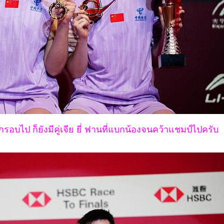
กรอบไป ก็ยังมีคู่เจีย ยี่ ฟานที่แบกน้องจนคว้าแชมป์ไปครับ