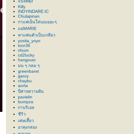
บงค์คุง
Killy
INDYINDARE.IC
Chulapinan
กาแฟเย็นใส่นมเยอะๆ
ม่MARIE
หาแฟนตัวเป็นเกลียว
yosita_yoyo
toor36
nhum
cd2lucky
hangover
มน ๆ กลม ๆ
greenbaret
garoy
chaybu
aorta
ปีศาจความฝัน
pavielin
bumpza
กาบริเอล
ชีริว
เศษเสี้ยว
อาคุงกล่อง
หอมกร