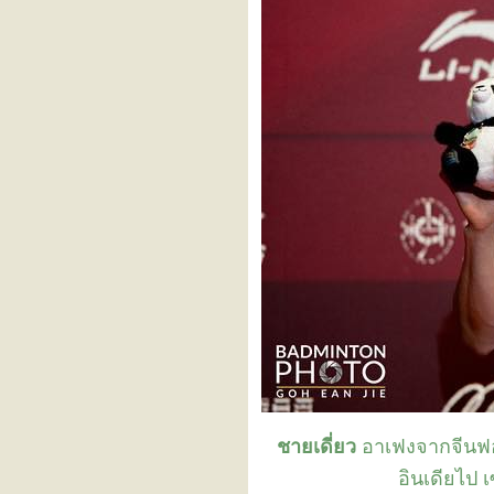
Korea Masters 2024
VICTOR Denmark Open
2024
YONEX BWF World Junior
Championships 2024
BWF World Junior Mixed
Team Championships 2024
Sands China Ltd. Macau
Open Badminton 2024
VICTOR China Open 2024
LI-NING Hong Kong Open
2024
YONEX Taipei Open 2024
Korea Open 2024
DAIHATSU Japan Open
2024
Paris2024
YONEX Canada Open 2024
BNI Badminton Asia Junior
Championships 2024
(Individual)
YONEX US Open 2024
VICTOR Kaohsiung Masters
2024
SATHIO GROUP Australian
ชายเดี่ยว
อาเฟงจากจีนฟอ
Open 2024
KAPAL API Indonesia Open
อินเดียไป 
2024