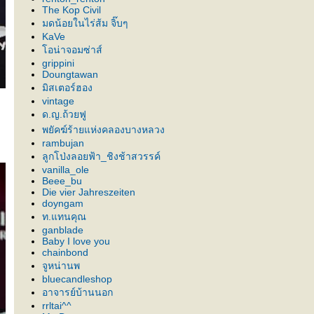
The Kop Civil
มดน้อยในไร่ส้ม จิ๊บๆ
KaVe
อน่าจอมซ่าส์
grippini
Doungtawan
มิสเตอร์ฮอง
vintage
ด.ญ.ถ้วยฟู
พยัคฆ์ร้ายแห่งคลองบางหลวง
rambujan
ลูกโป่งลอยฟ้า_ชิงช้าสวรรค์
vanilla_ole
Beee_bu
Die vier Jahreszeiten
doyngam
ท.แทนคุณ
ganblade
Baby I love you
chainbond
จูหน่านพ
bluecandleshop
อาจารย์บ้านนอก
rrltai^^