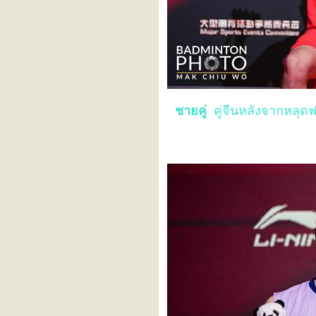
HSBC BWF World Tour
Finals 2025
Badminton SEA Games 2025
SYED MODI India
International 2025
ตโยต้าชิงชนะเลิศแห่ง
ประเทศไทย ประจำปี 2568
SATHIO GROUP Australian
Open 2025
ชายคู่
คู่จีนหลังจากหลุด
Kumamoto Masters Japan
2025
IKSAN VICTOR Korea
Masters 2025
YONEX French Open 2025
VICTOR Denmark Open
2025
YONEX SUNRISE BWF
World Junior Championships
2025
CLASH OF CLANS Arctic
Open 2025 powered by
YONEX
SUWON VICTOR Korea
Open 2025
LI-NING China Masters 2025
LI-NING Hong Kong Open
2025