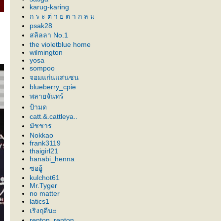
karug-karing
ก ร ะ ต่ า ย ต า ก ล ม
psak28
สลิลลา No.1
the violetblue home
wilmington
yosa
sompoo
จอมแก่นแสนซน
blueberry_cpie
พลายจันทร์
ป้ามด
catt.&.cattleya..
มัชชาร
Nokkao
frank3119
thaigirl21
hanabi_henna
ซออู้
kulchot61
Mr.Tyger
no matter
latics1
เริงฤดีนะ
renton_renton