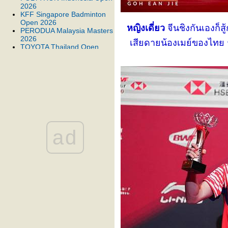
2026
KFF Singapore Badminton
Open 2026
หญิงเดี่ยว
จีนชิงกันเองก็สู
PERODUA Malaysia Masters
2026
เสียดายน้องเมย์ของไทย 
TOYOTA Thailand Open
2026
BWF Thomas & Uber Cup
Finals 2026
BANK OF NINGBO
Badminton Asia
Championships 2026
Orleans Masters Badminton
2026 presented by VICTOR
YONEX Swiss Open 2026
YONEX All England Open
ad
Badminton Championships
2026
TSINGTAO Badminton Asia
Team Championships 2026
PRINCESS SIRIVANNAVARI
Thailand Masters 2026
DAIHATSU Indonesia
Masters 2026
YONEX-SUNRISE India
Open 2026
PETRONAS Malaysia Open
2026