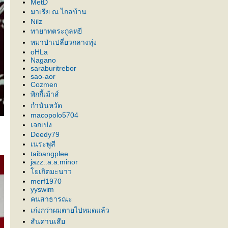
MetD
มาเรีย ณ ไกลบ้าน
Nilz
ทายาทตระกูลหยี
หมาป่าเปลี่ยวกลางทุ่ง
oHLa
Nagano
saraburitrebor
sao-aor
Cozmen
พิกกี้เม้าส์
กำนันหวัด
macopolo5704
เจกเบ่ง
Deedy79
เนระพูสี
taibangplee
jazz..a.a.minor
เกิตมะนาว
merf1970
yyswim
คนสาธารณะ
เก่งกว่าผมตายไปหมดแล้ว
สันดานเสี