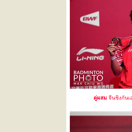
CIPUTRA HANOI - YONEX
SUNRISE Vietnam
International Challenge 2025
YONEX Swiss Open 2025
YONEX All England Open
Badminton Championships
2025
Orleans Masters Badminton
2025 presented by VICTOR
YONEX German Open 2025
TSINGTAO Badminton Asia
Mixed Team Championship
2025
PRINCESS SIRIVANNAVARI
Thailand Masters 2025
DAIHATSU Indonesia
Masters 2025
YONEX-SUNRISE India
Open 2025
PETRONAS Malaysia Open
2025
คู่ผสม
จีนชิงกันเ
HSBC BWF World Tour
Finals 2024
Syed Modi India International
2024
LI-NING China Masters 2024
Kumamoto Masters Japan
2024