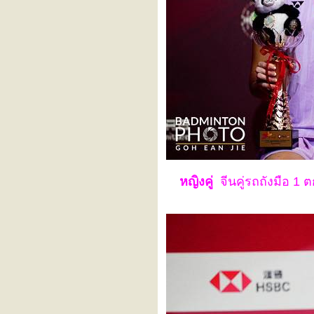
BAOJI China Masters 2025
TotalEnergies BWF World
Championships 2025
SANDS CHINA LTD Macau
Open 2025
WONDR Badminton Asia
Junior Championships 2025
(Individual
VICTOR China Open 2025
DAIHATSU Japan Open
2025
YONEX Canada Open 2025
YONEX US Open 2025
KAPAL API Indonesia Open
2025
KFF Singapore Badminton
หญิงคู่
จีนคู่รถถังมือ 1 ต
Open 2025
PERODUA Malaysia Masters
2025
TOYOTA Thailand Open
2025
TotalEnergies BWF
Sudirman Cup Finals 2025
BANK OF NINGBO
Badminton Asia
Championships 2025
TOYOTA PHUKET
International Series 2025