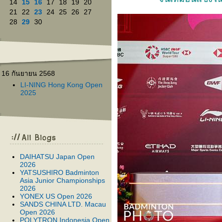
14
15
16
17
18
19
20
21
22
23
24
25
26
27
28
29
30
16 กันยายน 2568
LI-NING Hong Kong Open
2025
DAIHATSU Japan Open
2026
YATSUSHIRO Badminton
Asia Junior Championships
2026
YONEX US Open 2026
SANDS CHINA LTD. Macau
Open 2026
POLYTRON Indonesia Open