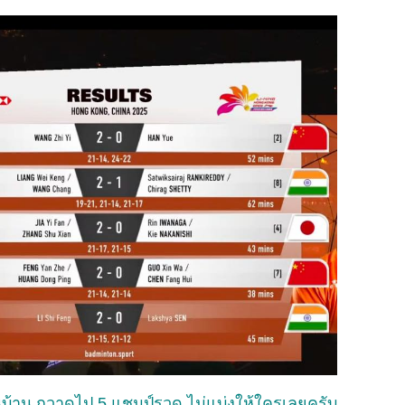
นบ้าน กวาดไป 5 แชมป์รวด ไม่แบ่งให้ใครเลยครับ