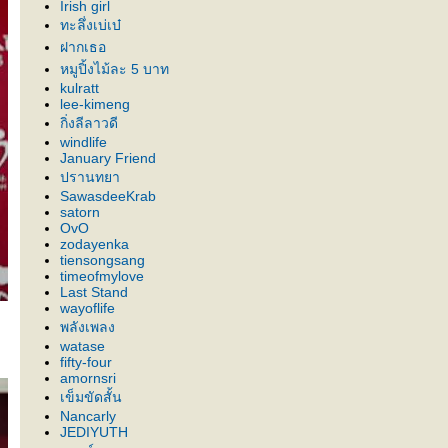
Irish girl
ทะลึ่งเบ่เบ๋
ฝากเธอ
หมูปิ้งไม้ละ 5 บาท
kulratt
lee-kimeng
กิ่งลีลาวดี
windlife
January Friend
ปรานทยา
SawasdeeKrab
satorn
OvO
zodayenka
tiensongsang
timeofmylove
Last Stand
wayoflife
พลังเพลง
watase
fifty-four
amornsri
เข็มขัดสั้น
Nancarly
JEDIYUTH